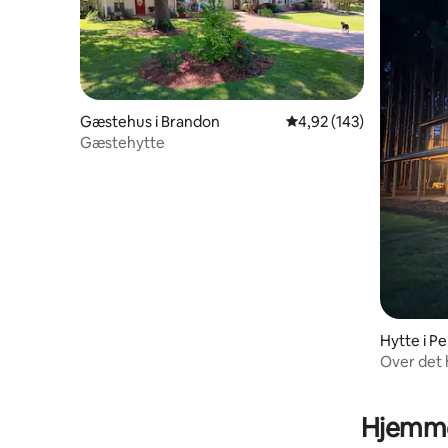
Gæstehus i Brandon
4,92 ud af 5 i gennems
4,92 (143)
Gæstehytte
Hytte i P
Over det 
Hjemme