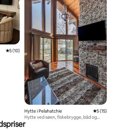
5 ud af 5 i gennemsnitlig bedømmelse, 10 omtaler
5 (10)
6 omtaler
Hytte i Pelahatchie
5 ud af 5 i genne
5 (15)
Hytte ved søen, fiskebrygge, båd og
spriser
kajakker