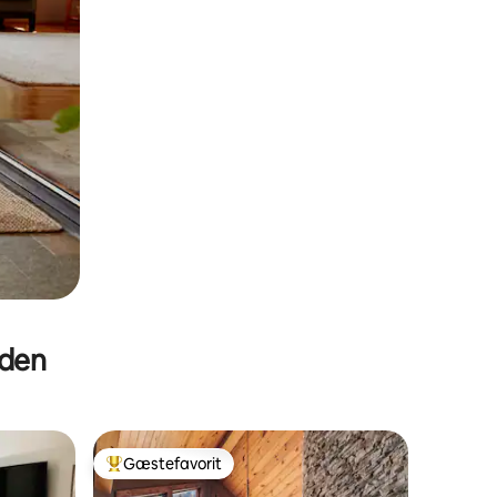
eden
Gæstefavorit
Bedste gæstefavorit