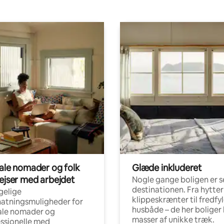
tale nomader og folk
Glæde inkluderet
rejser med arbejdet
Nogle gange boligen er s
destinationen. Fra hytter
gelige
klippeskrænter til fredfy
atningsmuligheder for
husbåde – de her boliger 
ale nomader og
masser af unikke træk.
ssionelle med