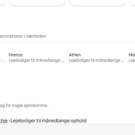
estinationer i nærheden
Firenze
Athen
Mi
Lejeboliger til månedlange ophold
Lejeboliger til månedlange ophold
Lejeboliger til månedlange ophold
 og for nogle ejendomme.
chie
Lejeboliger til månedlange ophold