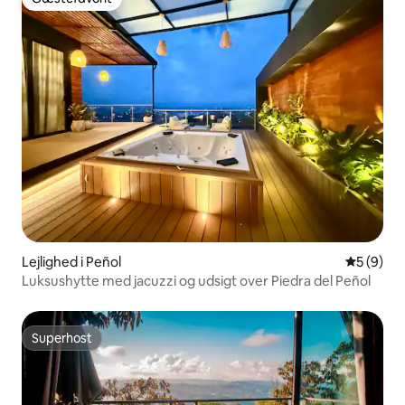
Gæstefavorit
Lejlighed i Peñol
5 ud af 5
5 (9)
Luksushytte med jacuzzi og udsigt over Piedra del Peñol
Superhost
Superhost