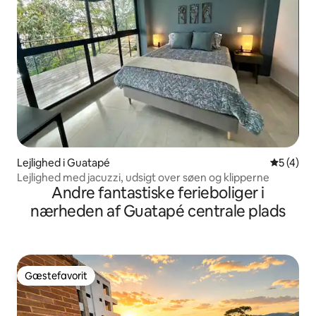
Lejlighed i Guatapé
5 ud af 5
5 (4)
Lejlighed med jacuzzi, udsigt over søen og klipperne
Andre fantastiske ferieboliger i
nærheden af Guatapé centrale plads
Gæstefavorit
Gæstefavorit