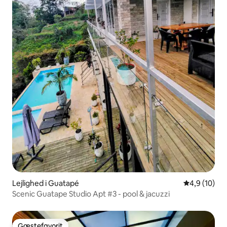
Lejlighed i Guatapé
4,9 ud af 5 
4,9 (10)
Scenic Guatape Studio Apt #3 - pool & jacuzzi
Gæstefavorit