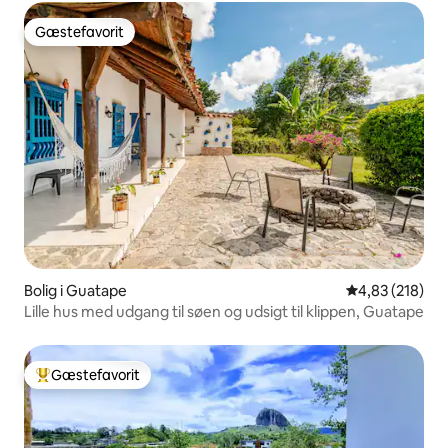
Gæstefavorit
Gæstefavorit
Bolig i Guatape
4,83 ud af 5 i
4,83 (218)
Lille hus med udgang til søen og udsigt til klippen, Guatape
Gæstefavorit
Bedste gæstefavorit