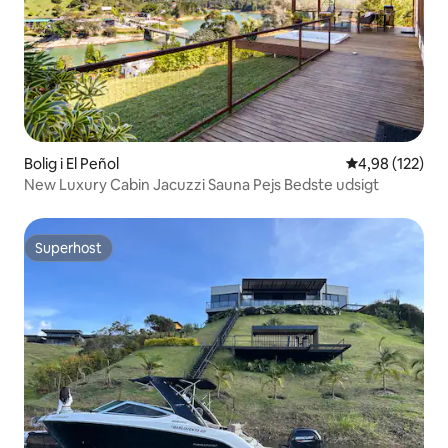
Bolig i El Peñol
4,98 ud af 5 i
4,98 (122)
New Luxury Cabin Jacuzzi Sauna Pejs Bedste udsigt
Superhost
Superhost