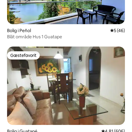
Bolig i Peñol
5 ud af 5 
5 (46)
Blåt område Hus 1 Guatape
Gæstefavorit
Gæstefavorit
Bolig i Guatapé
4,81 ud af 5 i
4,81 (606)