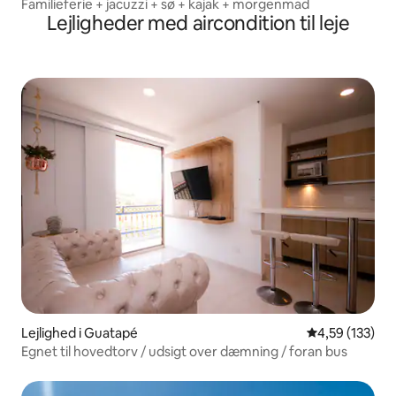
Familieferie + jacuzzi + sø + kajak + morgenmad
Lejligheder med aircondition til leje
Lejlighed i Guatapé
4,59 ud af 5 i
4,59 (133)
Egnet til hovedtorv / udsigt over dæmning / foran bus