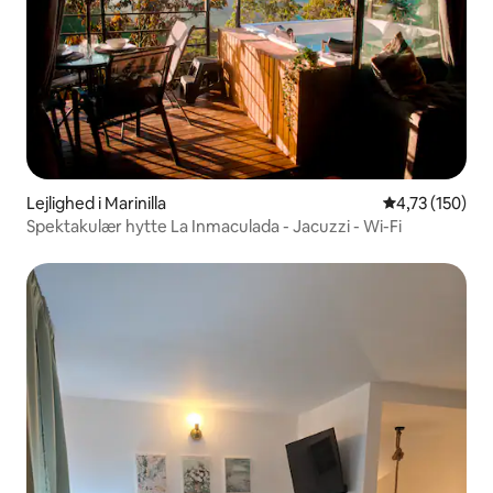
Lejlighed i Marinilla
4,73 ud af 5 i
4,73 (150)
Spektakulær hytte La Inmaculada - Jacuzzi - Wi-Fi