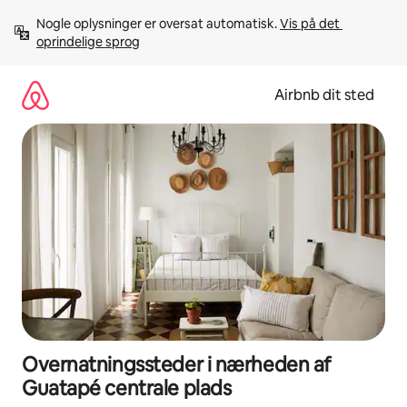
Gå
Nogle oplysninger er oversat automatisk. 
Vis på det 
videre
oprindelige sprog
til
indhold
Airbnb dit sted
Overnatningssteder i nærheden af
Guatapé centrale plads