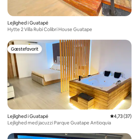
Lejlighed i Guatapé
Hytte 2 Villa Rubí Colibrí House Guatape
Gæstefavorit
Gæstefavorit
Lejlighed i Guatapé
4,73 ud af 5 
4,73 (37)
Lejlighed med jacuzzi Parque Guatape Antioquia