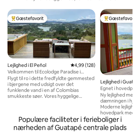
Gæstefavorit
Gæstefavorit
Bedste gæstefavorit
Bedste gæstefavo
Lejlighed i El Peñol
4,99 ud af 5 i gennemsnitlig be
4,99 (128)
Velkommen til Ecolodge Paradise i
Montecielo
Flygt til ro i dette fredfyldte gemmested
Lejlighed i Guatap
i bjergene med udsigt over det
Egnet i hovedpark
funklende vand i en af Colombias
dæmningen.
Ny lejlighed med u
smukkeste søer. Vores hyggelige
dæmningen i hjert
tilflugtssted ligger i de frodige bakker i
Moderne lejlighed 
Guatapé og tilbyder betagende
hovedpark med ud
panoramaudsigt, frisk bjergluft og den
Populære faciliteter i ferieboliger i
dæmningen. Tæt p
perfekte ramme til at slappe af og få ny
supermarkeder, es
energi. Vågn op til fuglesang og tågede
nærheden af Guatapé centrale plads
rådhus, hæveauto
solopgange, drik din morgenkaffe på
Den har elevator,
terrassen, og tilbring dine dage med at