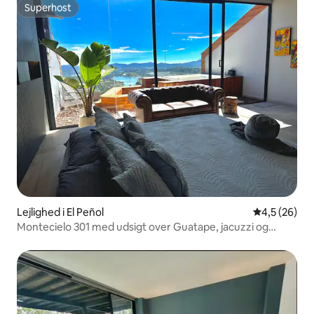
Superhost
Superhost
Lejlighed i El Peñol
4,5 ud af 5 
4,5 (26)
Montecielo 301 med udsigt over Guatape, jacuzzi og
morgenmad.