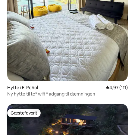
Hytte i El Peñol
4,97 ud af 5 
4,97 (111)
Ny hytte til to* wifi * adgang til dæmningen
Gæstefavorit
Gæstefavorit