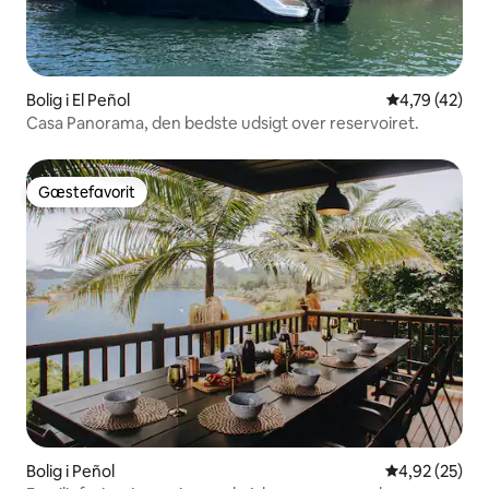
Bolig i El Peñol
4,79 ud af 5 
4,79 (42)
Casa Panorama, den bedste udsigt over reservoiret.
Gæstefavorit
Gæstefavorit
Bolig i Peñol
4,92 ud af 5 
4,92 (25)