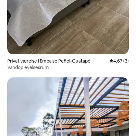
Privat værelse i Embalse Peñol-Guatapé
4,67 ud af 5
4,67 (3)
Vandoplevelsesrum