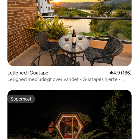
Lejlighed i Guatape
4,9 ud af 5 i
4,9 (186)
Lejlighed med udsigt over vandet • Guatapés hjerte •
Gåafstand
Superhost
Superhost