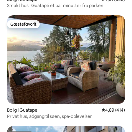
Smukt hus i Guatapé et par minutter fra parken
Gæstefavorit
Gæstefavorit
Bolig i Guatape
4,89 ud af 5 i
4,89 (414)
Privat hus, adgang til søen, spa-oplevelser