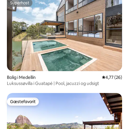
Superhost
Superhost
Bolig i Medellín
4,77 ud af 5 
4,77 (26)
Luksussøvilla i Guatapé | Pool, jacuzzi og udsigt
Gæstefavorit
Gæstefavorit