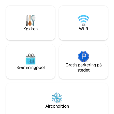
dobbeltseng og pr
udforske den pulserende by Guatapé
stue med sovesofa
eller bare slappe af i naturens fredelige
køleskab, spisest
omfavnelse.
komplet badeværel
to fjernsyn, Netfli
premiumkanaler. Pe
Køkken
Wi-fi
familie.
Gratis parkering på
Swimmingpool
stedet
Aircondition