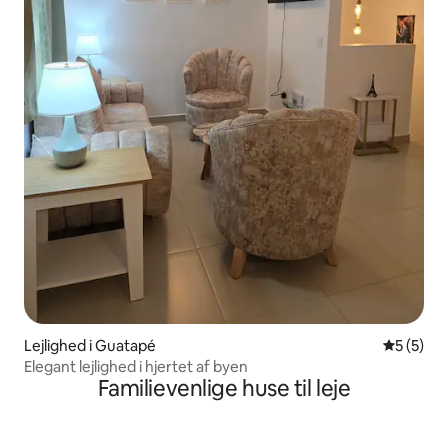
Lejlighed i Guatapé
5 ud af 5
5 (5)
Elegant lejlighed i hjertet af byen
Familievenlige huse til leje