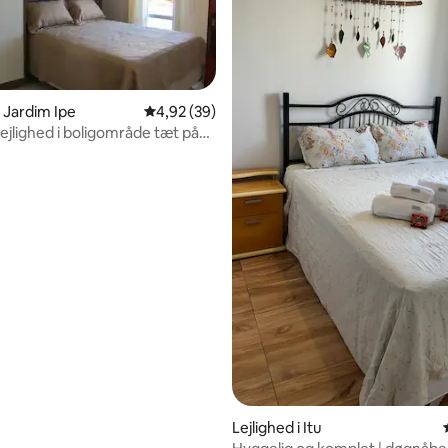
snitlig bedømmelse, 21 omtaler
i Jardim Ipe
4,92 ud af 5 i gennemsnitlig bedømmelse, 3
4,92 (39)
lejlighed i boligområde tæt på
t marked
Lejlighed i Itu