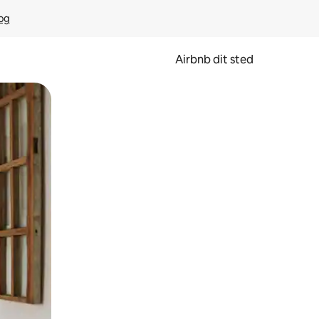
rog
Airbnb dit sted