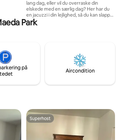
lang dag, eller vil du overraske din
ækkelig
elskede med en særlig dag? Her har du
en jacuzzi i din lejlighed, så du kan slappe
 Maeda Park
af og nyde livet. Alt dette i et sofistikeret
og charmerende miljø. Hvis du ønsker
det, kan vi sørge for en romantisk
indretning med gratis mousserende vin.
Så har du fundet det rigtige sted! (efter
anmodning og tilgængelighed) - Privat
jacuzzi på værelset kun til gæster. -
National mousserende vin og dekoration
parkering på
Aircondition
tedet
Superhost
Superhost