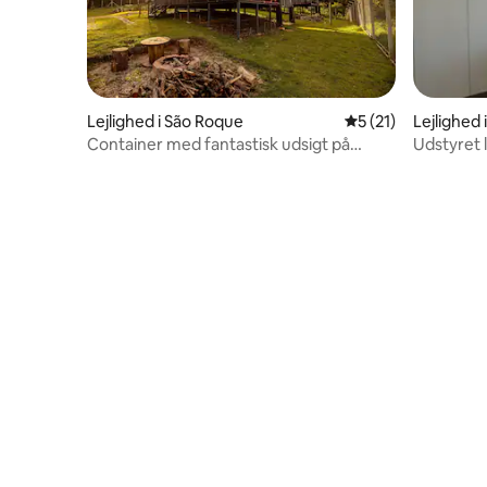
Lejlighed i São Roque
5 ud af 5 i gennem
5 (21)
Lejlighed 
Container med fantastisk udsigt på
Udstyret 
vinruten.
døgnåben