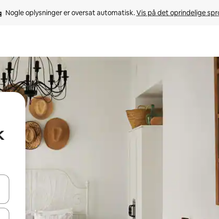
Nogle oplysninger er oversat automatisk. 
Vis på det oprindelige sp
k
 med piletasterne op og ned eller se mere ved at trykke eller stryge.