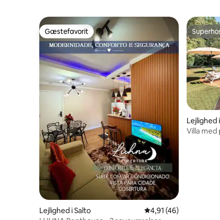
Gæstefavorit
Superho
Gæstefavorit
Superho
Lejlighed i
Villa med 
Lejlighed i Salto
4,91 ud af 5 i gennem
4,91 (46)