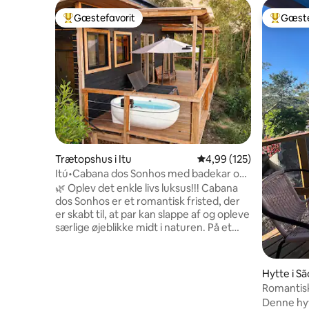
Gæstefavorit
Gæste
Bedste gæstefavorit
Bedste 
Trætopshus i Itu
4,99 ud af 5 i gennems
4,99 (125)
Itú•Cabana dos Sonhos med badekar og
enestående udsigt!
🌿 Oplev det enkle livs luksus!!! Cabana
dos Sonhos er et romantisk fristed, der
er skabt til, at par kan slappe af og opleve
særlige øjeblikke midt i naturen. På et
areal på 80.000 m² er der en Emma
Queen Size-seng, en hyggelig stue, et
funktionelt køkken, varm/kold
Hytte i S
aircondition og Starlink-internet. Det
Romantis
fortryllende ligger i badeværelset med
boblebad
Denne hytt
udsigt og i det dybe badekar på