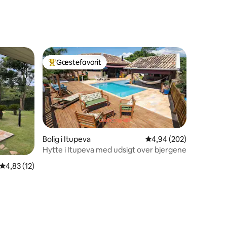
1 omtaler
Gæstefavorit
Bedste gæstefavorit
Bolig i Itupeva
4,94 ud af 5 i gennems
4,94 (202)
Hytte i Itupeva med udsigt over bjergene
4,83 ud af 5 i gennemsnitlig bedømmelse, 12 omtaler
4,83 (12)