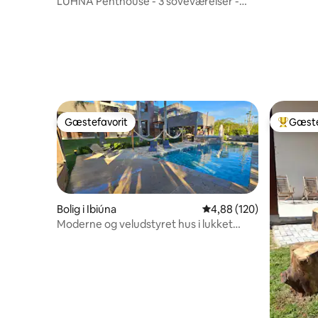
LUHNA Penthouse - 3 soveværelser -
AR-Vista - 6 personer
Gæstefavorit
Gæste
Gæstefavorit
Bedste 
Bolig i Ibiúna
4,88 ud af 5 i gennems
4,88 (120)
Moderne og veludstyret hus i lukket
ejendom