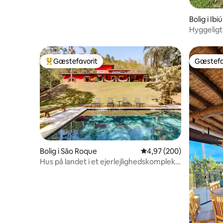
Bolig i Ibi
Hyggeligt
Gæstefavorit
Gæstefa
Bedste gæstefavorit
Gæstefa
Bolig i São Roque
4,97 ud af 5 i gennemsn
4,97 (200)
Hus på landet i et ejerlejlighedskompleks
| Pool og spa