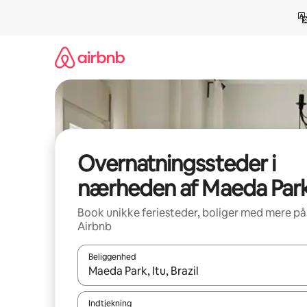
Gå
videre
til
indhold
Overnatningssteder i
nærheden af Maeda Par
Book unikke feriesteder, boliger med mere på
Airbnb
Beliggenhed
Når resultaterne er tilgængelige, skal du navigere
Indtjekning