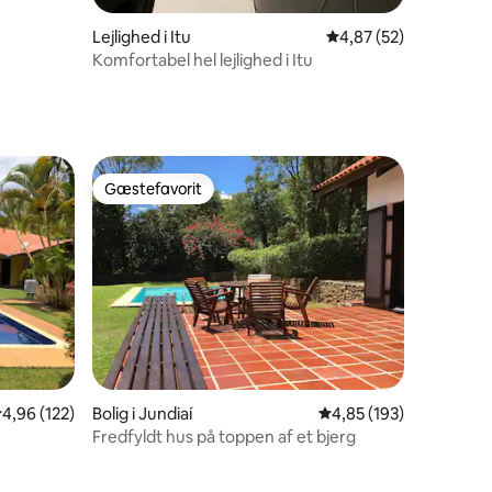
Lejlighed i Itu
4,87 ud af 5 i gennem
4,87 (52)
Komfortabel hel lejlighed i Itu
Gæstefavorit
Gæstefavorit
,96 ud af 5 i gennemsnitlig bedømmelse, 122 omtaler
4,96 (122)
Bolig i Jundiaí
4,85 ud af 5 i gennems
4,85 (193)
Fredfyldt hus på toppen af et bjerg