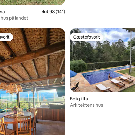
úna
4,98 ud af 5 i gennemsnitlig bedømmelse, 14
4,98 (141)
 hus på landet
vorit
Gæstefavorit
vorit
Gæstefavorit
itlig bedømmelse, 200 omtaler
Bolig i Itu
Arkitektens hus