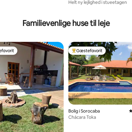
Helt ny lejlighed i stueetagen
Familievenlige huse til leje
favorit
Gæstefavorit
gæstefavorit
Bedste gæstefavorit
nitlig bedømmelse, 120 omtaler
Bolig i Sorocaba
4
Chácara Toka