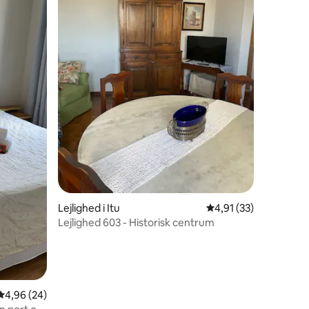
9 omtaler
Lejlighed i Itu
4,91 ud af 5 i gennem
4,91 (33)
Lejlighed 603 - Historisk centrum
4,96 ud af 5 i gennemsnitlig bedømmelse, 24 omtaler
4,96 (24)