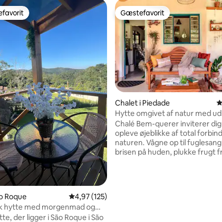
favorit
Gæstefavorit
gæstefavorit
Gæstefavorit
Chalet i Piedade
4
Hytte omgivet af natur med ud
nitlig bedømmelse, 125 omtaler
skoven
Chalé Bem-querer inviterer dig t
opleve øjeblikke af total forbi
naturen. Vågne op til fuglesan
brisen på huden, plukke frugt f
gå barfodet gennem græsset, 
bål under den stjerneklare himme
Udendørsaktiviteter | slackline,
frescobol, skovsti, bål, haver,
ão Roque
4,97 ud af 5 i gennemsnitlig bedømmelse, 12
4,97 (125)
udsigtspunkt, hængekøje, kæm
k hytte med morgenmad og
og bolle • Stor balkon integreret med
e, der ligger i São Roque i São
naturen og udsigt over skoven • Farm