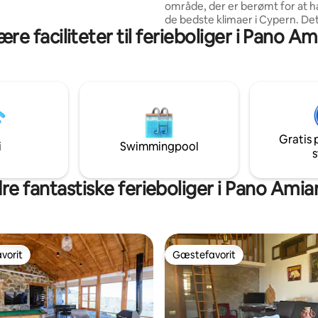
område, der er berømt for at h
 €)
de bedste klimaer i Cypern. Det
re faciliteter til ferieboliger i Pano A
hytte, hvor du kan nyde nature
er bedst, når som helst på året,
beslutter at besøge den. Det li
siden af Troodos (10 minutter i b
skiløbere, meget tæt på Kalido
vandfald og en række spænde
naturstier for naturelskere. Det
for dem, der elsker at cykle ell
Gratis 
naturen.
i
Swimmingpool
s
re fantastiske ferieboliger i Pano Amia
vorit
Gæstefavorit
vorit
Gæstefavorit