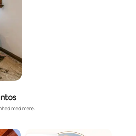
antos
renhed med mere.
Villa