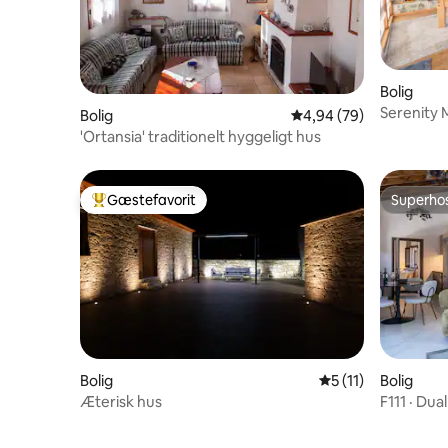
Bolig
Serenity 
Bolig
4,94 ud af 5 i gennem
4,94 (79)
'Ortansia' traditionelt hyggeligt hus
Gæstefavorit
Superho
Bedste gæstefavorit
Superho
Bolig
5 ud af 5 i gennem
5 (11)
Bolig
Æterisk hus
F111 · Dua
værelser 