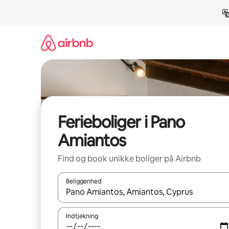
Gå
videre
til
indhold
Ferieboliger i Pano
Amiantos
Find og book unikke boliger på Airbnb
Beliggenhed
Når resultaterne er tilgængelige, skal du navigere
Indtjekning