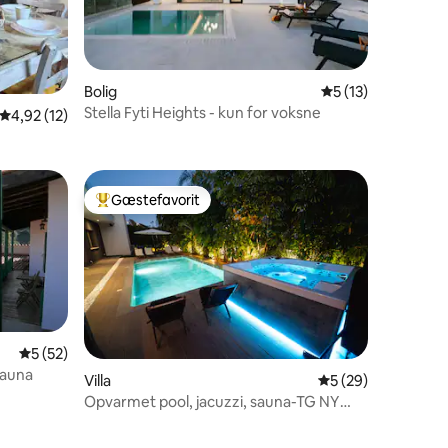
2 omtaler
Bolig
5 ud af 5 i genne
5 (13)
Stella Fyti Heights - kun for voksne
4,92 ud af 5 i gennemsnitlig bedømmelse, 12 omtaler
4,92 (12)
Gæstefavorit
Bedste gæstefavorit
5 ud af 5 i gennemsnitlig bedømmelse, 52 omtaler
5 (52)
sauna
7 omtaler
Villa
5 ud af 5 i gennem
5 (29)
Opvarmet pool, jacuzzi, sauna-TG NY
luksus spa-villa