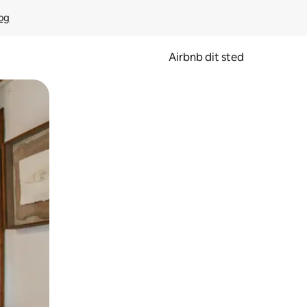
rog
Airbnb dit sted