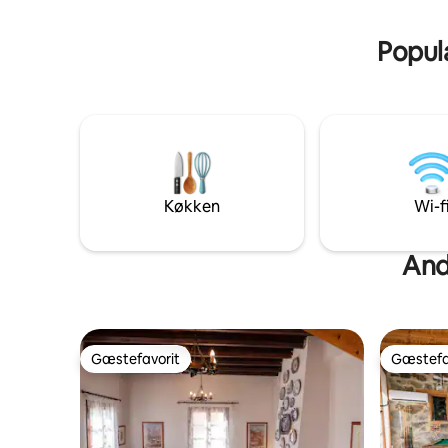
Vaskemaskine ✔ WiFi ✔ 15 minutter til
af grill (20
Troodos-skråninger
Populæ
Køkken
Wi-f
And
Gæstefavorit
Gæstefa
Gæstefavorit
Gæstefa