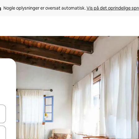
Nogle oplysninger er oversat automatisk. 
Vis på det oprindelige sp
 med piletasterne op og ned eller se mere ved at trykke eller stryge.