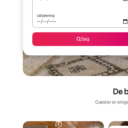
Udtjekning
Søg
De b
Gæster er enige