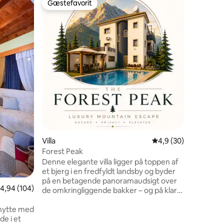
Gæstefavorit
Gæst
Gæstefavorit
Bedste 
Landsbyh
kold jacu
Charmere
din perfekte ferie!
fredfyldt
fuld privat
frodig h
frugttræ
jacuzzi –
opholdso
9 omtaler
naturlig
Åben bjer
de fantasti
dem, der
tilknytnin
Villa
4,9 ud af 5 i gennem
4,9 (30)
Forest Peak
Denne elegante villa ligger på toppen af
et bjerg i en fredfyldt landsby og byder
på en betagende panoramaudsigt over
,94 ud af 5 i gennemsnitlig bedømmelse, 104 omtaler
4,94 (104)
de omkringliggende bakker – og på klare
dage. Ejendommen er designet til både
 hytte med
eventyr og afslapning og har en privat
de i et
swimmingpool, en sportsbane, en