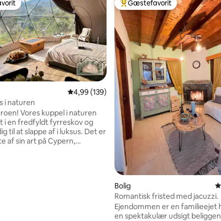
vorit
Gæstefavorit
vorit
Bedste gæstefavorit
nitlig bedømmelse, 146 omtaler
4,99 ud af 5 i gennemsnitlig bedømmelse, 13
4,99 (139)
 i naturen
uppel i naturen
t i en fredfyldt fyrreskov og
ig til at slappe af i luksus. Det er
e af sin art på Cypern,
t udstyret til at tilbyde en
lig ferie. Perfekt til par, der
t strejf af eventyr. Book din
ttur i dag!️ Forbedr dit
Bolig
4
d betalte ekstra ting som: -
Romantisk fristed med jacuzzi.
0 €/dag) - Ekstra rengøring (30
Ejendommen er en familieejet
age Therapy (€ 200 for 1
en spektakulær udsigt beliggen
60 for et par for 1 time) - Brug