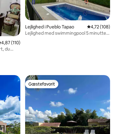
Lejlighed i Pueblo Tapao
4,72 ud af 5 i gennems
4,72 (108)
Lejlighed med swimmingpool 5 minutter
fra Café-parken
1 omtaler
,87 ud af 5 i gennemsnitlig bedømmelse, 110 omtaler
4,87 (110)
t, du
Gæstefavorit
Gæstefavorit