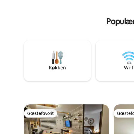
kafferegi
Terrasse ✔ Starlink High-Speed Wi-Fi ✔
servitrice
Valgfri morgenmad ✔ Kæledyrsvenlig Et
PANACA-bi
ideelt tilflugtssted for at slappe af og
Populære
komme i kontakt med naturen!
Køkken
Wi-f
Gæstefavorit
Gæstefa
Gæstefavorit
Gæstefa