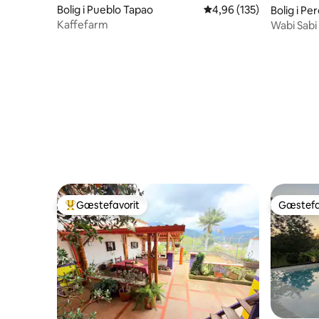
Bolig i Pueblo Tapao
4,96 ud af 5 i gennems
4,96 (135)
Bolig i Per
Kaffefarm
Wabi Sabi
swimmingp
Gæstefavorit
Gæstefa
Bedste gæstefavorit
Gæstefa