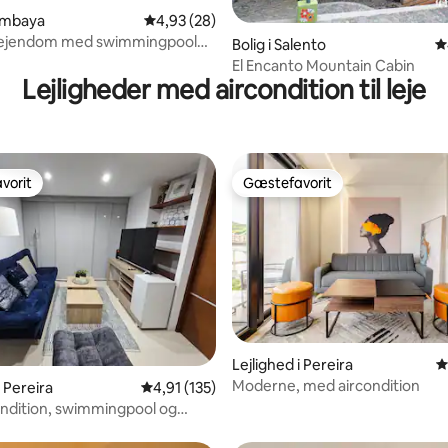
uimbaya
4,93 ud af 5 i gennemsnitlig bedømmelse, 2
4,93 (28)
v ejendom med swimmingpool
nitlig bedømmelse, 104 omtaler
Bolig i Salento
4
et jacuzzi
El Encanto Mountain Cabin
Lejligheder med aircondition til leje
vorit
Gæstefavorit
vorit
Gæstefavorit
nitlig bedømmelse, 243 omtaler
Lejlighed i Pereira
4
Moderne, med aircondition
i Pereira
4,91 ud af 5 i gennemsnitlig bedømmelse, 13
4,91 (135)
ndition, swimmingpool og
splads