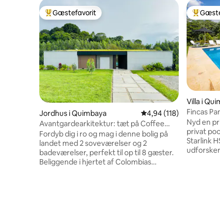
Gæstefavorit
Gæste
Bedste gæstefavorit
Bedste 
Villa i Qu
Fincas Pan
Jordhus i Quimbaya
4,94 ud af 5 i gennems
4,94 (118)
swimmingp
Nyd en pr
Avantgardearkitektur: tæt på Coffee
privat po
Park
Fordyb dig i ro og mag i denne bolig på
Starlink HS
landet med 2 soveværelser og 2
udforsker C
badeværelser, perfekt til op til 8 gæster.
ferie til J
Beliggende i hjertet af Colombias
Fincas Pa
kafferegion, kun få minutter fra Parque
bedømte i
del Café og Panaca. Nyd uforglemmelige
opvarmet 
øjeblikke med en fantastisk udsigt over
rundt i p
skoven. ✔ Hele boligen udelukkende til
minutter 
dig ✔ Ikonisk design ✔ Jacuzzi og
Café. Var
infinity-pool ✔ Fuldt udstyret køkken ✔