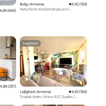
Bolig i Armenia
4,92 ud af 5 i gennems
4,92 (153)
8 omtaler
Naturferie med privat jacuzzi |
,85 ud af 5 i gennemsnitlig bedømmelse, 460 omtaler
4,85 (460)
Kafferegionen
Superhost
Superhost
,86 ud af 5 i gennemsnitlig bedømmelse, 257 omtaler
4,86 (257)
5 omtaler
Lejlighed i Armenia
4,92 ud af 5 i gennems
4,92 (165)
Tropisk drøm, luksus A/C Duplex /
Fantastisk udsigt.