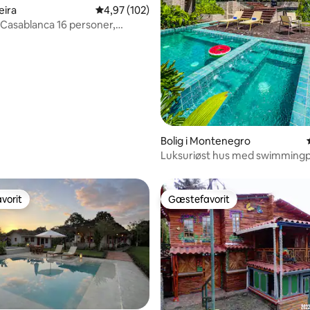
nitlig bedømmelse, 135 omtaler
eira
4,97 ud af 5 i gennemsnitlig bedømmelse, 10
4,97 (102)
 Casablanca 16 personer,
ool og jacuzzi.
Bolig i Montenegro
Luksuriøst hus med swimmingp
jacuzzi og aircondition
vorit
Gæstefavorit
vorit
Gæstefavorit