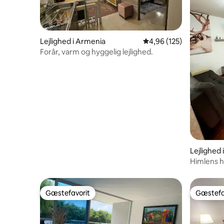
Lejlighed i Armenia
4,96 ud af 5 i gennems
4,96 (125)
Forår, varm og hyggelig lejlighed.
Lejlighed 
Himlens 
Gæstefavorit
Gæstefa
Gæstefavorit
Gæstefa