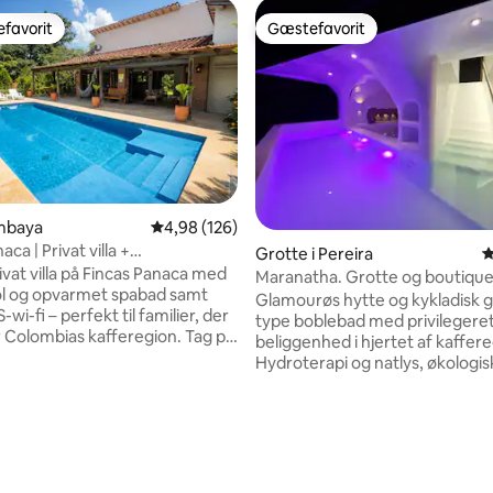
favorit
Gæstefavorit
gæstefavorit
Gæstefavorit
imbaya
4,98 ud af 5 i gennemsnitlig bedømmelse, 12
4,98 (126)
aca | Privat villa +
nitlig bedømmelse, 118 omtaler
Grotte i Pereira
4
ool + jacuzzi
ivat villa på Fincas Panaca med
Maranatha. Grotte og boutique
ol og opvarmet spabad samt
hydroterapi
Glamourøs hytte og kykladisk g
-wi-fi – perfekt til familier, der
type boblebad med privilegere
olombias kafferegion. Tag på
beliggenhed i hjertet af kaffer
agüey 21, en eksklusiv villa i
Hydroterapi og natlys, økologisk
naca, som er blandt de bedst
fuglekigning, sommerfugle, dyr
 området. Privat pool,
panoramaudsigt til bambushav
jacuzzi og sikkerhed døgnet
solopgange og flerfarvede sol
rivilegerede naturomgivelser. Få
- 22 minutter til Int. Lufthavn - 
fra PANACA og Parque del
minutter til Expofuturo - 22 minu
m atmosfære i hjertet af
Ukumari Zoo - 25 minutter til Ce