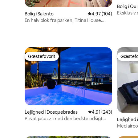
Bolig i Q
Eksklusi
Bolig i Salento
4,97 ud af 5 i gennems
4,97 (104)
og opvarm
En halv blok fra parken, Titina House
Salento.
Gæstefavorit
Gæstefa
Gæstefavorit
Gæstefa
Lejlighed i Dosquebradas
4,91 ud af 5 i gennems
4,91 (243)
Privat jacuzzi med den bedste udsigt
Lejlighed 
over viadukten
Med airco
parkering