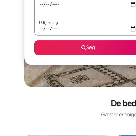
Udtjekning
Søg
De bed
Gæster er enige