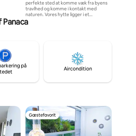
perfekte sted at komme væk fra byens
travlhed og komme i kontakt med
a - 55
naturen. Vores hytte ligger i et
Parque del
af Panaca
familievenligt område og tilbyder: -
Værelse med queensize seng,
aircondition, garderobe og fladskærms-
tv. - Privat badeværelse med varmt vand.
- Køkken med amerikansk bar. - Stue
med elektrisk pejs. - Terrasse, jacuzzi
med varmt vand og katamaran-net. - 20
minutter fra byens centrum og 5
parkering på
minutter fra restauranter,
Aircondition
tedet
supermarkeder osv.
Gæstefavorit
Gæstefavorit