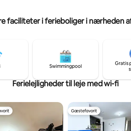
onen. Inkluderer en
Mar Mall - 44-57 minutter til
/kok og eksklusive fordele på
Filandia/Salento-Valle del Cocor
lletter.
minutter til Panaca - 1 time til 
 faciliteter i ferieboliger i nærheden 
café
Gratis 
i
Swimmingpool
s
Ferielejligheder til leje med wi-fi
vorit
Gæstefavorit
vorit
Gæstefavorit