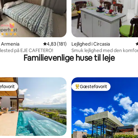
nitlig bedømmelse, 263 omtaler
 i Armenia
4,83 ud af 5 i gennemsnitlig bedømmelse, 18
4,83 (181)
Lejlighed i Circasia
4
lested på EJE CAFETERO!
Smuk lejlighed med den komfor
Familievenlige huse til leje
fortjener
favorit
Gæstefavorit
gæstefavorit
Bedste gæstefavorit