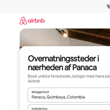
Gå
videre
til
indhold
Overnatningssteder i
nærheden af Panaca
Book unikke feriesteder, boliger med mere på
Airbnb
Beliggenhed
Når resultaterne er tilgængelige, skal du navigere
Indtjekning