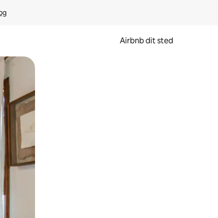
rog
Airbnb dit sted