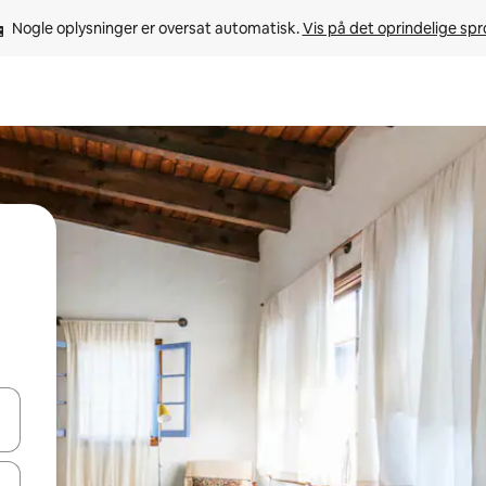
Nogle oplysninger er oversat automatisk. 
Vis på det oprindelige sp
 med piletasterne op og ned eller se mere ved at trykke eller stryge.