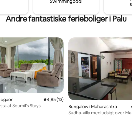
i
Swimmingpool
grill. Ideel til familier, venner og
s
perfekte ferie.
Andre fantastiske ferieboliger i Palu
snitlig bedømmelse, 24 omtaler
andgaon
4,85 ud af 5 i gennemsnitlig bedømmelse, 1
4,85 (13)
sta af Soumil's Stays
Bungalow i Maharashtra
Sudha-villa med udsigt over Ma