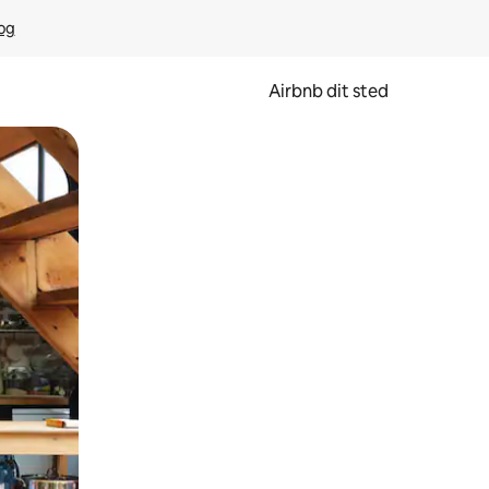
rog
Airbnb dit sted