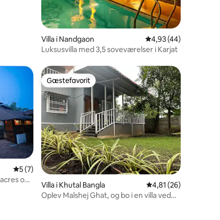
Villa i Nandgaon
4,93 ud af 5 i gennem
4,93 (44)
Luksusvilla med 3,5 soveværelser i Karjat
Gæstefavorit
Gæstefavorit
5 ud af 5 i gennemsnitlig bedømmelse, 7 omtaler
5 (7)
8 omtaler
Villa i Khutal Bangla
4,81 ud af 5 i gennem
4,81 (26)
Oplev Malshej Ghat, og bo i en villa ved
floden