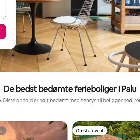
De bedst bedømte ferieboliger i Palu
: Disse ophold er højt bedømt med hensyn til beliggenhed, 
st
Gæstefavorit
st
Gæstefavorit