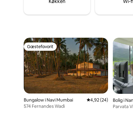
Køkken
Wi-f
lejrbål og 
fester.
Gæstefavorit
Gæstefavorit
Bungalow i Navi Mumbai
4,92 ud af 5 i gennem
4,92 (24)
Bolig i N
574 Fernandes Wadi
Parvata Vi