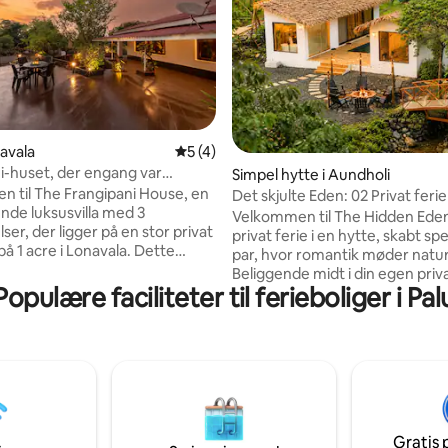
nitlig bedømmelse, 165 omtaler
navala
5 ud af 5 i gennemsnitlig bedømmelse, 
5 (4)
i-huset, der engang var
Simpel hytte i Aundholi
 for Bollywood-legenden
 til The Frangipani House, en
Det skjulte Eden: 02 Privat ferie 
de luksusvilla med 3
bjergene ved en sø
Velkommen til The Hidden Eden 
er, der ligger på en stor privat
privat ferie i en hytte, skabt spec
å 1 acre i Lonavala. Dette
par, hvor romantik møder natur
 retreat er omgivet af frodige
Beliggende midt i din egen priv
råder og åbne rum og tilbyder
Populære faciliteter til ferieboliger i Pal
bjerg og sæsonbestemte vandfal
kte blanding af historisk
Dette feriested tilbyder 🫴
g moderne
Uforglemmelige indendørs og
igheder. Slap af ved den
oplevelser. Slap af ved lejrbålet
wimmingpool, nyd den
fredfyldte omgivelser. Skab var
e udsigt fra terrassen, slap af i
minder under stjernerne. Villaen er
 anlagte udendørs
omhyggeligt designet til komfo
der, og skab uforglemmelige
rumme op til 6 gæster og komb
d karaoke, indendørs spil,
Gratis 
luksus, privatliv og eventyr, så 