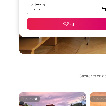
Udtjekning
Søg
Gæster er enige
Superhost
Superho
Superhost
Superho