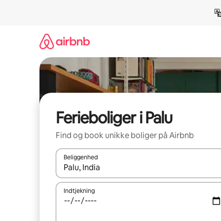
Gå
videre
til
indhold
Ferieboliger i Palu
Find og book unikke boliger på Airbnb
Beliggenhed
Når resultaterne er tilgængelige, skal du navigere
Indtjekning