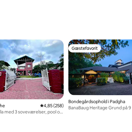
Gæstefavorit
Gæstefavorit
Bondegårdsophold i Padgha
dhe
4,85 ud af 5 i gennemsnitlig bedømmelse, 25
4,85 (258)
BanaBaug Heritage Grund på 9 acres og
snitlig bedømmelse, 39 omtaler
lla med 3 soveværelser, pool og
privat pool