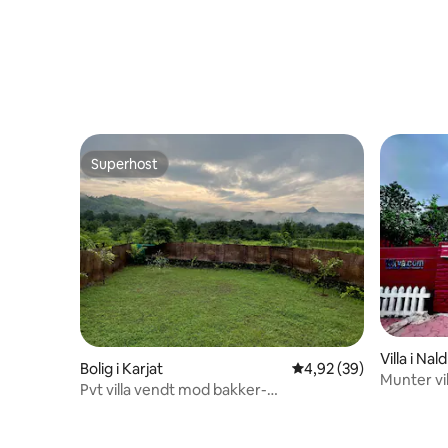
Superhost
Superhost
Villa i Nal
Bolig i Karjat
4,92 ud af 5 i gennem
4,92 (39)
Munter vi
Pvt villa vendt mod bakker-
have
thesilverlining_karjat