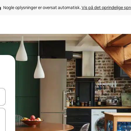
Nogle oplysninger er oversat automatisk. 
Vis på det oprindelige sp
 med piletasterne op og ned eller se mere ved at trykke eller stryge.