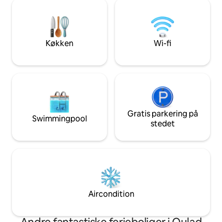
hårtørrer og alle d
personer med særlige behov, traditionel
brug for til en be
sofa og tøj til souvenirbilleder, og den har
🚫 Ugifte marokk
en panoramaudsigt, tæt på apoteker og
ingen omstændighe
(Marjan, Macdonald, Electroplanet,
Køkken
Wi-fi
Kitea, Souk, Ain Asrdoun og Qasr Beni
Mellal).
Gratis parkering på
Swimmingpool
stedet
Aircondition