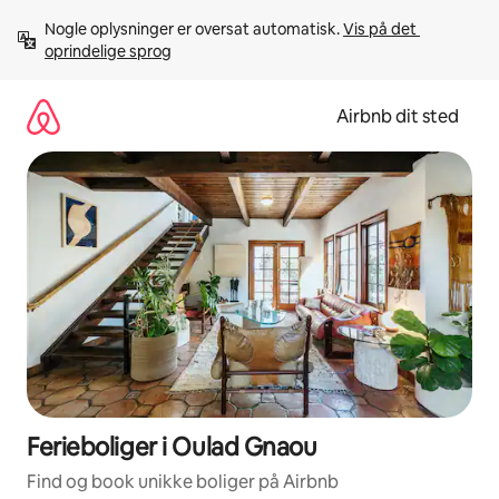
Gå
Nogle oplysninger er oversat automatisk. 
Vis på det 
videre
oprindelige sprog
til
indhold
Airbnb dit sted
Ferieboliger i Oulad Gnaou
Find og book unikke boliger på Airbnb