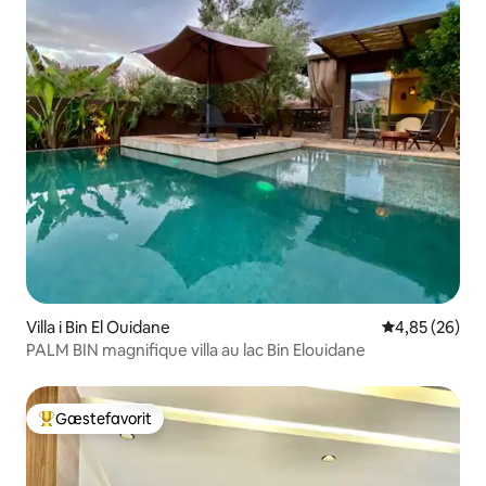
Villa i Bin El Ouidane
4,85 ud af 5 
4,85 (26)
PALM BIN magnifique villa au lac Bin Elouidane
Gæstefavorit
Bedste gæstefavorit