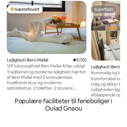
Gæstefavorit
Superhost
Bedste gæstefavorit
Superhost
Lejlighed i Beni-Mellal
5 ud af 5 i gennemsnitlig 
5 (10)
VIP luksusophold Béni Mellal Atlas udsigt
Lejlighed i Beni-Me
Traditionel og moderne lejlighed i hjertet
Rummelig og komfo
af Beni Mellal med 2 soveværelser,
Komfortabel og ru
traditionel stue og moderne
rolig og sikker be
opholdsstue, 2 toiletter, 2 brusere,
Lejligheden ligger 
køkken udstyret med køkkenudstyr,
afslappende og fr
balkon med udsigt over gaden, elevator,
Populære faciliteter til ferieboliger i
er udstyret med k
udendørs overvågningskameraer og
boligen kølig og b
Oulad Gnaou
gratis parkering. Udstyret med TV med
højhastigheds-Wi-F
IPTv-abonnement, NETFLIX, ekstern Blt-
perfekt til arbejd
højttaler, fiberinternet, spillekort + UNo
Lejligheden har o
+ skak + XO-udfordringsspil, kørestol til