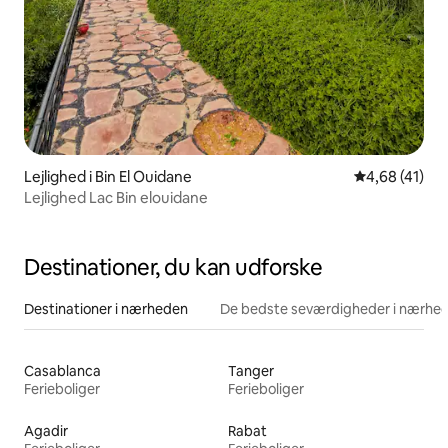
Lejlighed i Bin El Ouidane
4,68 ud af 5 
4,68 (41)
Lejlighed Lac Bin elouidane
Destinationer, du kan udforske
Destinationer i nærheden
De bedste seværdigheder i nærhe
Casablanca
Tanger
Ferieboliger
Ferieboliger
Agadir
Rabat