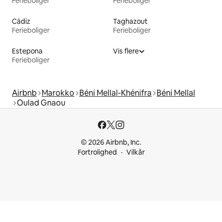
Ferieboliger
Ferieboliger
Cádiz
Taghazout
Ferieboliger
Ferieboliger
Estepona
Vis flere
Ferieboliger
Airbnb
Marokko
Béni Mellal-Khénifra
Béni Mellal
Oulad Gnaou
© 2026 Airbnb, Inc.
Fortrolighed
Vilkår