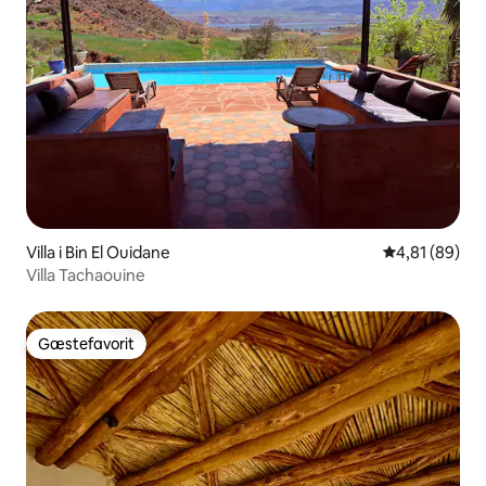
Villa i Bin El Ouidane
4,81 ud af 5 
4,81 (89)
Villa Tachaouine
Gæstefavorit
Gæstefavorit