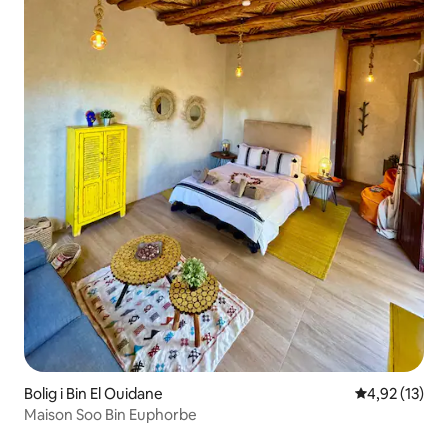
Bolig i Bin El Ouidane
4,92 ud af 5 
4,92 (13)
Maison Soo Bin Euphorbe