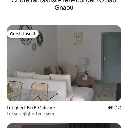
Andre fantastiske ferieboliger i Oulad
Gnaou
Gæstefavorit
Gæstefavorit
Lejlighed i Bin El Ouidane
5 ud af 5 
5 (12)
Luksuslejlighed ved søen