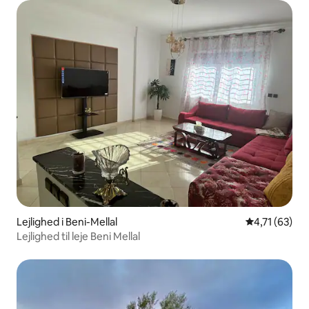
Lejlighed i Beni-Mellal
4,71 ud af 5 
4,71 (63)
Lejlighed til leje Beni Mellal