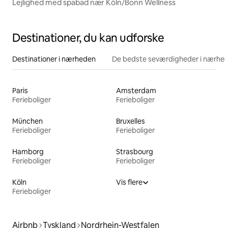
Lejlighed med spabad nær Köln/Bonn Wellness
Destinationer, du kan udforske
Destinationer i nærheden
De bedste seværdigheder i nærhe
Paris
Amsterdam
Ferieboliger
Ferieboliger
München
Bruxelles
Ferieboliger
Ferieboliger
Hamborg
Strasbourg
Ferieboliger
Ferieboliger
Köln
Vis flere
Ferieboliger
Airbnb
Tyskland
Nordrhein-Westfalen