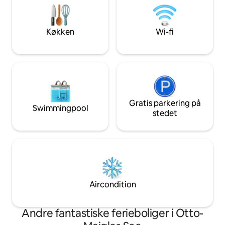
imponerer med sin gammeldags
loftkøkken og afs
charme, i kombination med en stilfuld
kingsize-seng – h
møbler af høj kvalitet.
omgivet af stilhed
Køkken
Wi-fi
Gratis parkering på
Swimmingpool
stedet
Aircondition
Andre fantastiske ferieboliger i Otto-