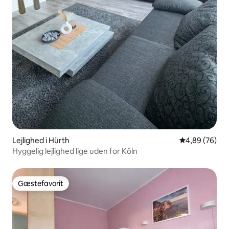
Lejlighed i Hürth
4,89 ud af 5 
4,89 (76)
Hyggelig lejlighed lige uden for Köln
Gæstefavorit
Gæstefavorit