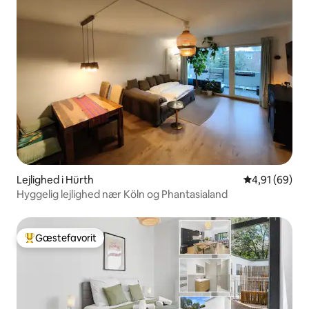
Lejlighed i Hürth
4,91 ud af 5 
4,91 (69)
Hyggelig lejlighed nær Köln og Phantasialand
Gæstefavorit
Bedste gæstefavorit