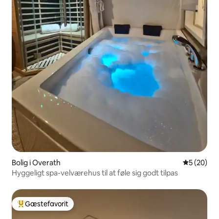
Bolig i Overath
5 ud af 5 
5 (20)
Hyggeligt spa-velværehus til at føle sig godt tilpas
Gæstefavorit
Bedste gæstefavorit