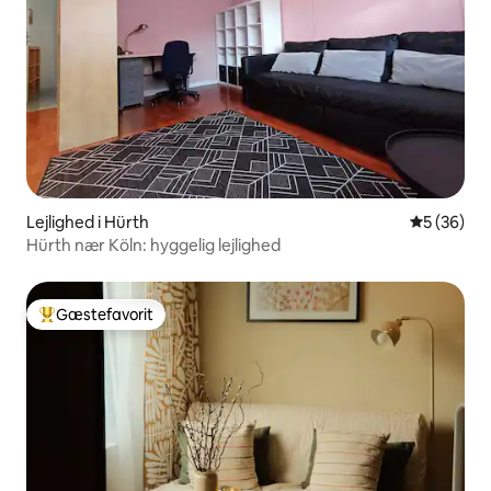
Lejlighed i Hürth
5 ud af 5 
5 (36)
Hürth nær Köln: hyggelig lejlighed
Gæstefavorit
Bedste gæstefavorit