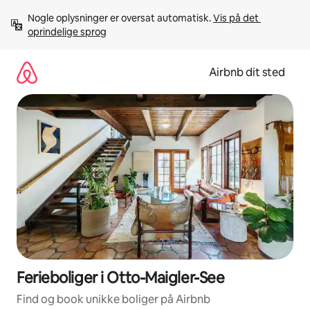
Gå
Nogle oplysninger er oversat automatisk. 
Vis på det 
videre
oprindelige sprog
til
indhold
Airbnb dit sted
Ferieboliger i Otto-Maigler-See
Find og book unikke boliger på Airbnb