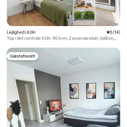
Lejlighed i Köln
5 ud af 5 
5 (14)
Top i det centrale Köln: 90 kvm, 2 soveværelser, balkon,
parkering
Gæstefavorit
Gæstefavorit