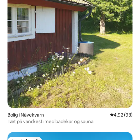
Bolig i Nävekvarn
4,92 ud af 5 
4,92 (93)
Tæt på vandresti med badekar og sauna