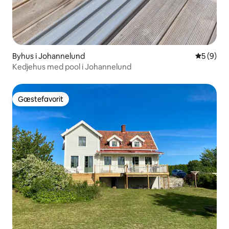
Byhus i Johannelund
5 ud af 5
5 (9)
Kedjehus med pool i Johannelund
Gæstefavorit
Gæstefavorit