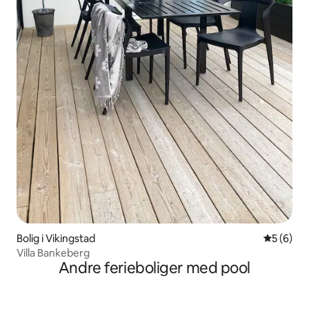
Bolig i Vikingstad
5 ud af 5
5 (6)
Villa Bankeberg
Andre ferieboliger med pool