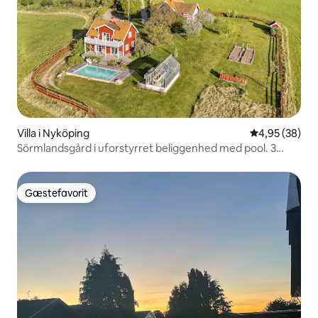
Villa i Nyköping
4,95 ud af 5 
4,95 (38)
Sörmlandsgård i uforstyrret beliggenhed med pool. 3
huse.
Gæstefavorit
Gæstefavorit