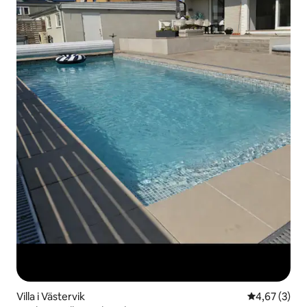
Villa i Västervik
4,67 ud af 5
4,67 (3)