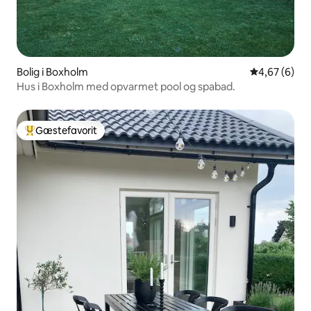
Bolig i Boxholm
4,67 ud af 5
4,67 (6)
Hus i Boxholm med opvarmet pool og spabad.
Gæstefavorit
Bedste gæstefavorit