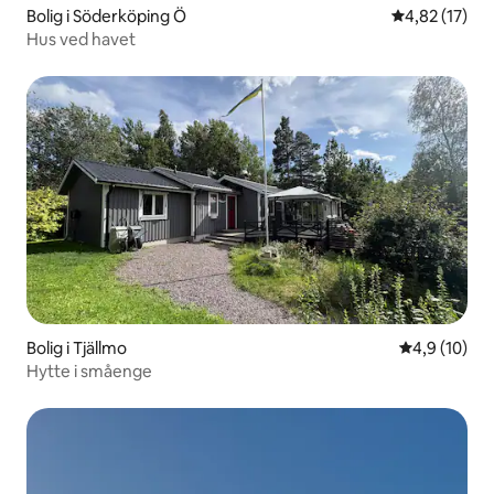
Bolig i Söderköping Ö
4,82 ud af 5 
4,82 (17)
Hus ved havet
Bolig i Tjällmo
4,9 ud af 5 
4,9 (10)
Hytte i småenge