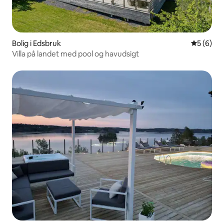
Bolig i Edsbruk
5 ud af 5
5 (6)
Villa på landet med pool og havudsigt