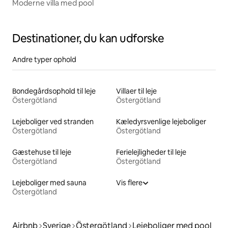
Moderne villa med pool
Destinationer, du kan udforske
Andre typer ophold
Bondegårdsophold til leje
Villaer til leje
Östergötland
Östergötland
Lejeboliger ved stranden
Kæledyrsvenlige lejeboliger
Östergötland
Östergötland
Gæstehuse til leje
Ferielejligheder til leje
Östergötland
Östergötland
Lejeboliger med sauna
Vis flere
Östergötland
Airbnb
Sverige
Östergötland
Lejeboliger med pool