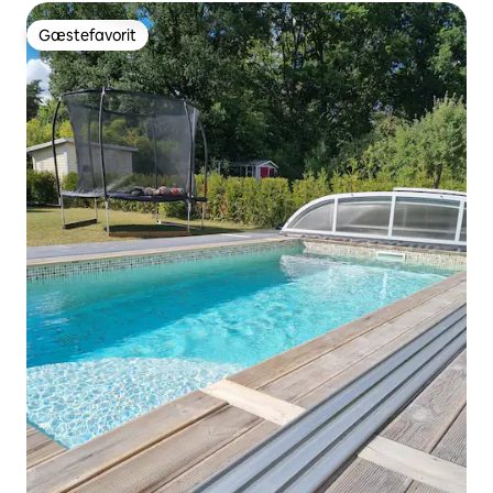
Gæstefavorit
Gæstefavorit