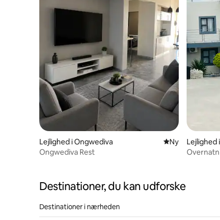
Lejlighed i Ongwediva
Nyt overnatning
Ny
Lejlighed
Ongwediva Rest
Overnatn
Ongw
Destinationer, du kan udforske
Destinationer i nærheden