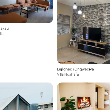
hakati
lla
msnitlig bedømmelse, 3 omtaler
Lejlighed i Ongwediva
Villa Ndahafa