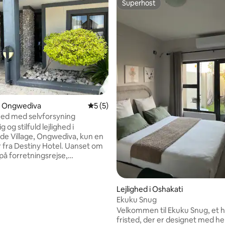
Superhost
Superhost
 i Ongwediva
5 ud af 5 i gennemsnitlig bedømmelse, 
5 (5)
ighed med selvforsyning
 og stilfuld lejlighed i
de Village, Ongwediva, kun en
r fra Destiny Hotel. Uanset om
på forretningsrejse,
øg eller en afslappende ferie,
vores bolig den perfekte balance
omfort og bekvemmelighed.
Lejlighed i Oshakati
og fuldt møbleret lejlighed med
Ekuku Snug
hjemlig stemning. Komfortable
Velkommen til Ekuku Snug, et h
ser med friskt sengetøj og
fristed, der er designet med he
 opbevaring. Den har et fuldt