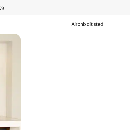
rog
Airbnb dit sted