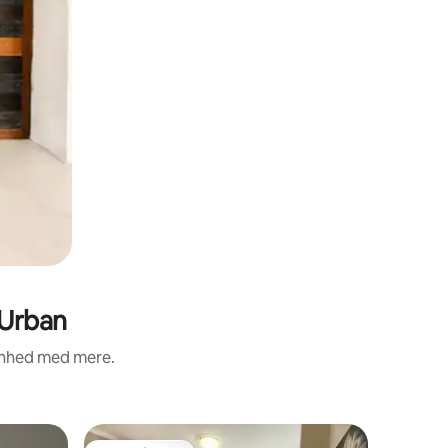
 Urban
renhed med mere.
Lejlighe