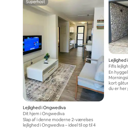
Superhost
Superhost
Lejlighed
Fifis lejl
En hyggelig
Morningsi
kort gåtu
du er her 
familiebes
tilbyder 
mellem k
Lejlighed i Ongwediva
Lys, ren 
Dit hjem i Ongwediva
en varm, 
Slap af i denne moderne 2-værelses
soveværel
lejlighed i Ongwediva – ideel til op til 4
masser af