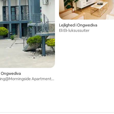
Lejlighed i Ongwediva
Eli Eli-luksussuiter
ssted
 i Ongwediva
ing@Morningside Apartments