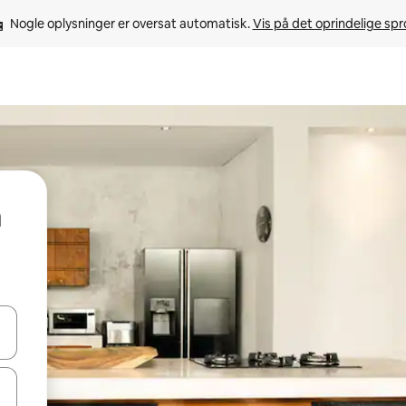
Nogle oplysninger er oversat automatisk. 
Vis på det oprindelige sp
 med piletasterne op og ned eller se mere ved at trykke eller stryge.