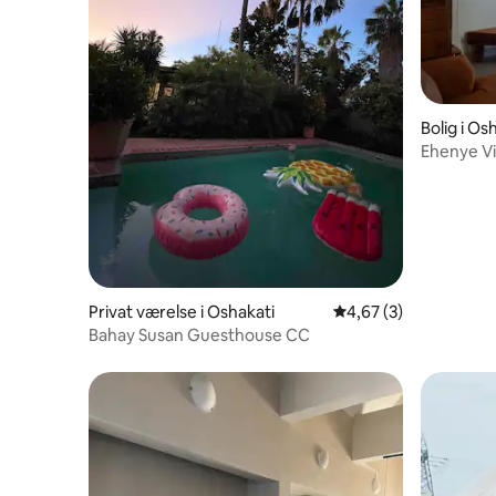
Bolig i Os
Ehenye Vi
Privat værelse i Oshakati
4,67 ud af 5 i genne
4,67 (3)
Bahay Susan Guesthouse CC