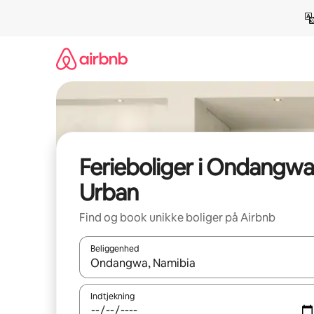
Gå
videre
til
indhold
Ferieboliger i Ondangwa
Urban
Find og book unikke boliger på Airbnb
Beliggenhed
Når resultaterne er tilgængelige, skal du navigere
Indtjekning