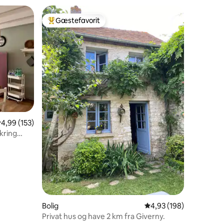
Gæstefavorit
Bedste gæstefavorit
6 omtaler
,99 ud af 5 i gennemsnitlig bedømmelse, 153 omtaler
4,99 (153)
kring
Bolig
4,93 ud af 5 i gennems
4,93 (198)
Privat hus og have 2 km fra Giverny.