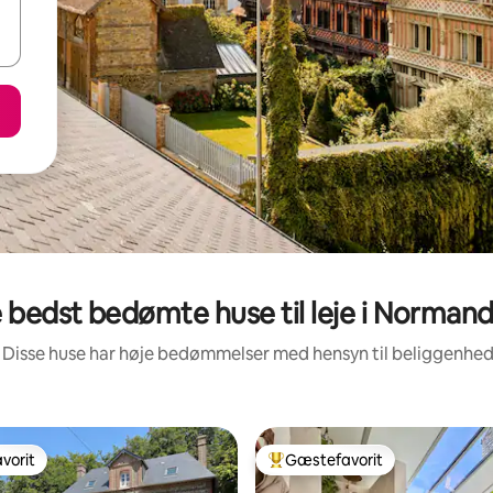
 bedst bedømte huse til leje i Normand
 Disse huse har høje bedømmelser med hensyn til beliggenhe
vorit
Gæstefavorit
vorit
Bedste gæstefavorit