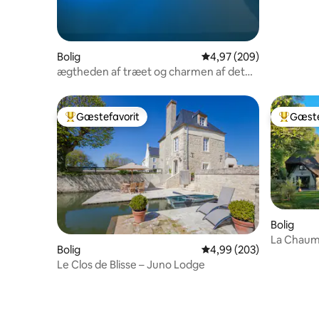
Bolig
4,97 ud af 5 i gennemsn
4,97 (209)
ægtheden af træet og charmen af det
gamle
Gæstefavorit
Gæste
Bedste gæstefavorit
Bedste 
Bolig
La Chaum
Bolig
4,99 ud af 5 i gennemsn
4,99 (203)
Normand
Le Clos de Blisse – Juno Lodge