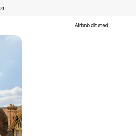
rog
Airbnb dit sted