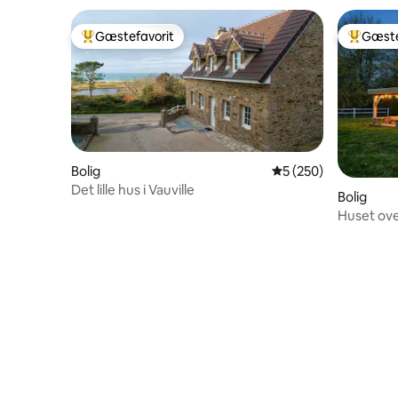
Gæstefavorit
Gæste
Bedste gæstefavorit
Bedste 
Bolig
5 ud af 5 i gennems
5 (250)
Det lille hus i Vauville
Bolig
Huset ove
Normandi