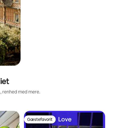
iet
d, renhed med mere.
Bolig
Gæstefavorit
Gæst
Gæstefavorit
Bedste 
Clairsein