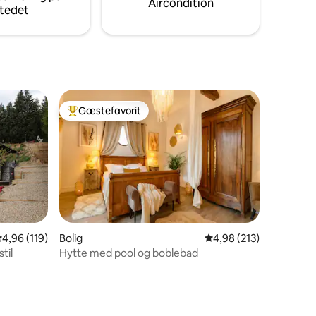
Aircondition
tedet
Gæstefavorit
Bedste gæstefavorit
2 omtaler
,96 ud af 5 i gennemsnitlig bedømmelse, 119 omtaler
4,96 (119)
Bolig
4,98 ud af 5 i gennems
4,98 (213)
til
Hytte med pool og boblebad