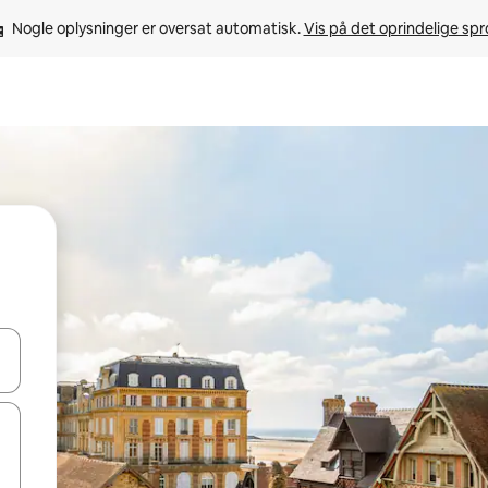
Nogle oplysninger er oversat automatisk. 
Vis på det oprindelige sp
 med piletasterne op og ned eller se mere ved at trykke eller stryge.