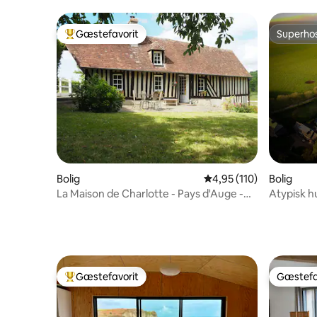
Gæstefavorit
Superho
Bedste gæstefavorit
Superho
Bolig
4,95 ud af 5 i gennems
4,95 (110)
Bolig
La Maison de Charlotte - Pays d'Auge -
Atypisk h
Normandiet
repère"
Gæstefavorit
Gæstefa
Bedste gæstefavorit
Gæstefa