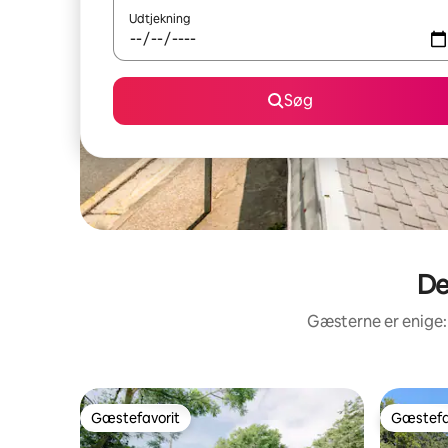
Udtjekning
Søg
De
Gæsterne er enige:
Gæstefavorit
Gæstefa
Gæstefavorit
Gæstefa