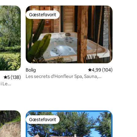
Gæstefavorit
Gæstefavorit
Bolig
4,99 ud af 5 i gennems
4,99 (104)
Les secrets d'Honfleur Spa, Sauna,
9 omtaler
5 ud af 5 i gennemsnitlig bedømmelse, 138 omtaler
5 (138)
Biograf
i Le
Gæstefavorit
Gæstefavorit