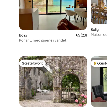
Bolig
Maison de
Bolig
5 ud af 5 i gennem
5 (23)
Deauville
Ponant, med øjnene i vandet
Gæstefavorit
Gæste
Gæstefavorit
Bedste 