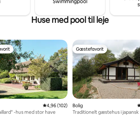
i
Swimmingpool
s
 Fécamp, Veules-les-Roses med
hverdagen og fornyelse.
Huse med pool til leje
vorit
Gæstefavorit
vorit
Gæstefavorit
4,96 ud af 5 i gennemsnitlig bedømmelse, 10
4,96 (102)
Bolig
4
aillard" -hus med stor have
Traditionelt gæstehus i japansk s