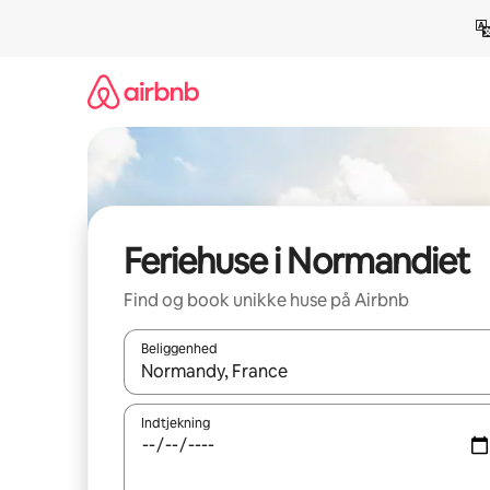
Gå
videre
til
indhold
Feriehuse i Normandiet
Find og book unikke huse på Airbnb
Beliggenhed
Når resultaterne er tilgængelige, skal du navigere
Indtjekning