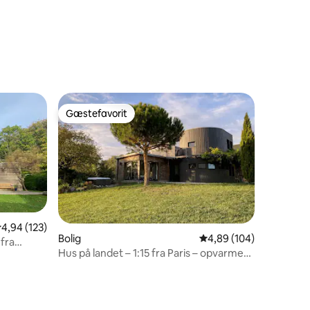
Gæstefavorit
Gæstefavorit
6 omtaler
,94 ud af 5 i gennemsnitlig bedømmelse, 123 omtaler
4,94 (123)
Bolig
4,89 ud af 5 i gennems
4,89 (104)
 fra
Hus på landet – 1:15 fra Paris – opvarmet
pool og spa