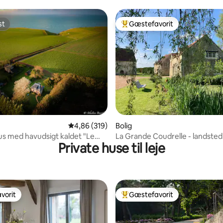
st
Gæstefavorit
st
Bedste gæstefavorit
nitlig bedømmelse, 110 omtaler
4,86 ud af 5 i gennemsnitlig bedømmelse, 31
4,86 (319)
Bolig
us med havudsigt kaldet "Le
La Grande Coudrelle - landsted 
Private huse til leje
Perche
vorit
Gæstefavorit
vorit
Bedste gæstefavorit