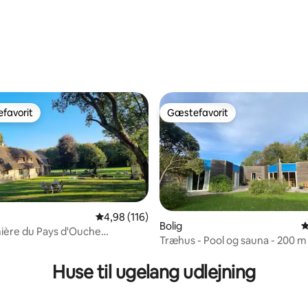
itlig bedømmelse, 209 omtaler
favorit
Gæstefavorit
gæstefavorit
Gæstefavorit
4,98 ud af 5 i gennemsnitlig bedømmelse, 11
4,98 (116)
Bolig
4
ière du Pays d'Ouche
Træhus - Pool og sauna - 200 m
itlig bedømmelse, 203 omtaler
ie
stranden
Huse til ugelang udlejning