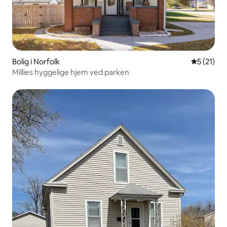
Bolig i Norfolk
5 ud af 5 
5 (21)
Millies hyggelige hjem ved parken