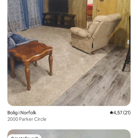
Bolig i Norfolk
4,57 ud af 5 
4,57 (21)
2000 Parker Circle