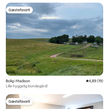
Gæstefavorit
Gæstefavorit
Bolig i Madison
4,89 ud af 5 
4,89 (19)
Lille hyggelig bondegård!
Gæstefavorit
Gæstefavorit