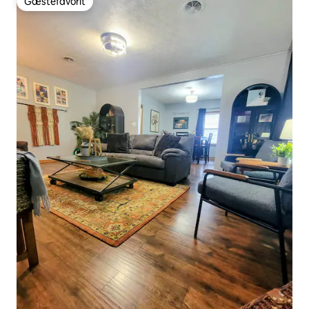
Gæstefavorit
Gæstefavorit