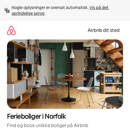
Gå
Nogle oplysninger er oversat automatisk. 
Vis på det 
videre
oprindelige sprog
til
indhold
Airbnb dit sted
Ferieboliger i Norfolk
Find og book unikke boliger på Airbnb