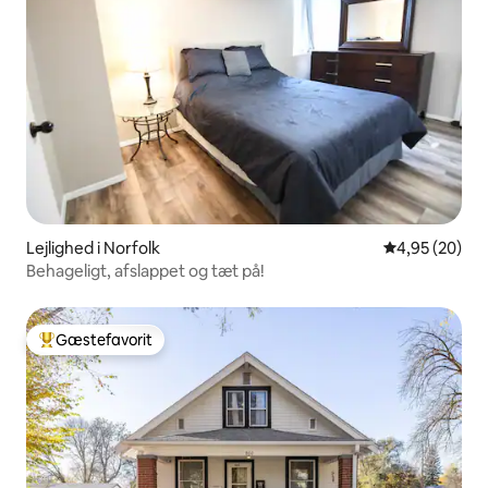
Lejlighed i Norfolk
4,95 ud af 5 
4,95 (20)
Behageligt, afslappet og tæt på!
Gæstefavorit
Bedste gæstefavorit