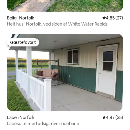
Bolig i Norfolk
4,85 ud af 5 
4,85 (27)
Helt hus i Norfolk, ved siden af White Water Rapids
Gæstefavorit
Gæstefavorit
Lade i Norfolk
4,97 ud af 5 
4,97 (35)
Ladesuite med udsigt over ridebane