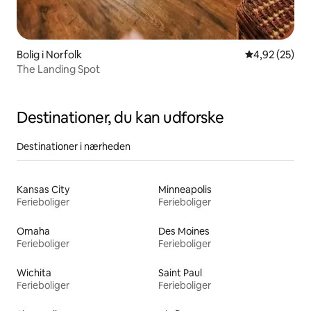
Bolig i Norfolk
4,92 ud af 5 
4,92 (25)
The Landing Spot
Destinationer, du kan udforske
Destinationer i nærheden
Kansas City
Minneapolis
Ferieboliger
Ferieboliger
Omaha
Des Moines
Ferieboliger
Ferieboliger
Wichita
Saint Paul
Ferieboliger
Ferieboliger