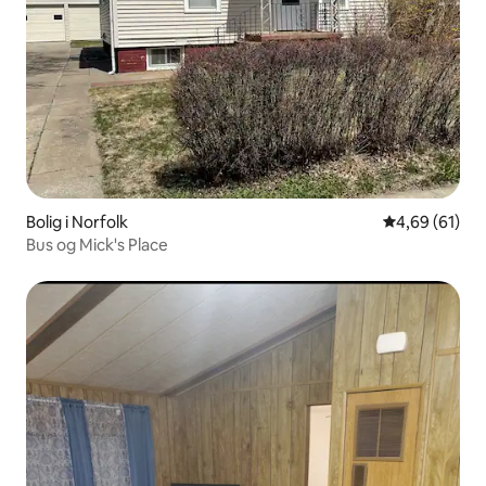
Bolig i Norfolk
4,69 ud af 5 
4,69 (61)
Bus og Mick's Place