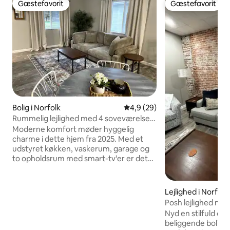
Gæstefavorit
Gæstefavorit
Gæstefavorit
Gæstefavorit
Bolig i Norfolk
4,9 ud af 5 i gennemsnitlig b
4,9 (29)
Rummelig lejlighed med 4 soveværelser
og garage til 2 biler | 2 minutter til
Moderne komfort møder hyggelig
centrum
charme i dette hjem fra 2025. Med et
udstyret køkken, vaskerum, garage og
to opholdsrum med smart-tv'er er det
gennemført designet med
vintageinspireret indretning til et kort
besøg eller et længerevarende ophold.
Lejlighed i Norfolk
Den ligger i et roligt boligkvarter tæt på
Posh lejlighed me
caféer, restauranter, supermarkeder og
Nyd en stilfuld opl
fitnesscentre, og den ligger også kun 1
beliggende bolig. Denne bolig har en
minut fra Ta-Ha-Zouka Park – perfekt til