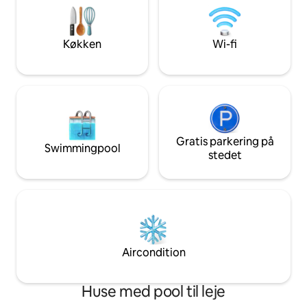
pavillonen, der hænger over Hudson
der leder efter e
med en privat kok. Udforsk Hudson,
romantisk og unik
Woodstock... også kun 30 minutter til
plads til en tredje
Køkken
Wi-fi
Hunter/skiløb/snowboarding.
Gratis parkering på
Swimmingpool
stedet
Aircondition
Huse med pool til leje