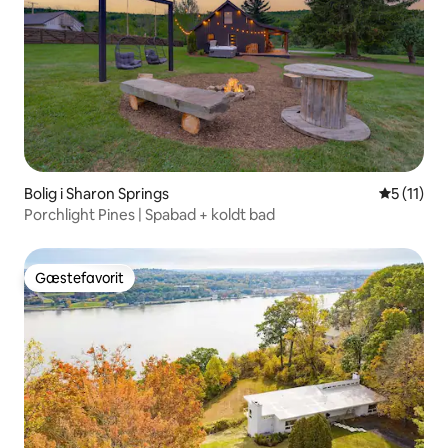
Bolig i Sharon Springs
5 ud af 5
5 (11)
Porchlight Pines | Spabad + koldt bad
Gæstefavorit
Gæstefavorit