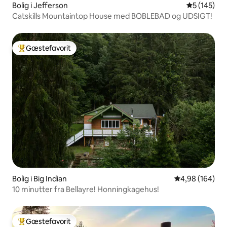
Bolig i Jefferson
5 ud af 5 i
5 (145)
Catskills Mountaintop House med BOBLEBAD og UDSIGT!
Gæstefavorit
Bedste gæstefavorit
Bolig i Big Indian
4,98 ud af 5 i
4,98 (164)
10 minutter fra Bellayre! Honningkagehus!
Gæstefavorit
Bedste gæstefavorit