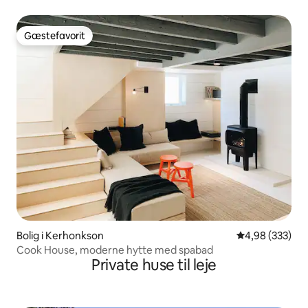
Gæstefavorit
Gæstefavorit
Bolig i Kerhonkson
4,98 ud af 5 i
4,98 (333)
Cook House, moderne hytte med spabad
Private huse til leje