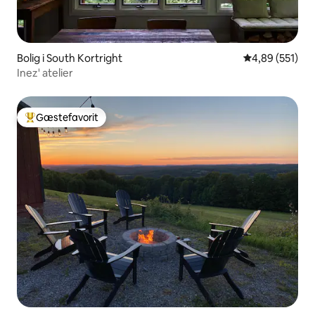
Bolig i South Kortright
4,89 ud af 5 i
4,89 (551)
Inez' atelier
Gæstefavorit
Bedste gæstefavorit