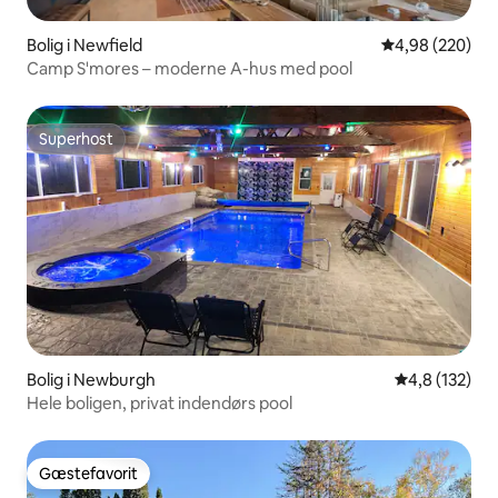
Bolig i Newfield
4,98 ud af 5 i
4,98 (220)
Camp S'mores – moderne A-hus med pool
Superhost
Superhost
Bolig i Newburgh
4,8 ud af 5 i
4,8 (132)
Hele boligen, privat indendørs pool
Gæstefavorit
Gæstefavorit