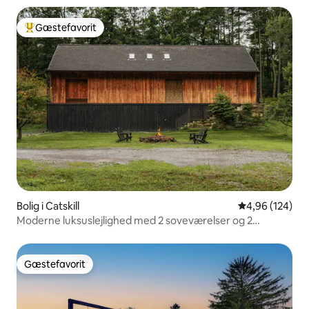
Gæstefavorit
Bedste gæstefavorit
Bolig i Catskill
4,96 ud af 5 i
4,96 (124)
Moderne luksuslejlighed med 2 soveværelser og 2
badeværelser i Catskills-skoven
Gæstefavorit
Gæstefavorit