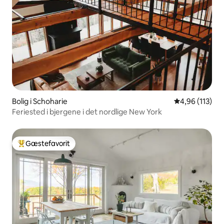
Bolig i Schoharie
4,96 ud af 5 i
4,96 (113)
Feriested i bjergene i det nordlige New York
Gæstefavorit
Bedste gæstefavorit