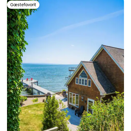
Gæstefavorit
Gæstefavorit