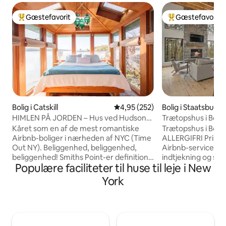
Gæstefavorit
Gæstefavorit
Bedste gæstefavorit
Bedste gæstefavo
Bolig i Catskill
4,95 ud af 5 i gennemsnitlig be
4,95 (252)
Bolig i Staatsburg
HIMLEN PÅ JORDEN – Hus ved Hudson
Trætopshus i Boul
Riverfront
Kåret som en af de mest romantiske
Trætopshus i Boulder 🌲
Airbnb-boliger i nærheden af NYC (Time
ALLERGIFRI Priserne inkluderer et
Out NY). Beliggenhed, beliggenhed,
Airbnb-servicegebyr p
beliggenhed! Smiths Point-er definition-
indtjekning og sen udt
Populære faciliteter til huse til leje i New
Riverfront. Fantastisk panoramaudsigt
Tree House er et 
over Hudson OG privat adgang til floden
skabt af ejerne, so
York
året rundt. Nyd din private sauna og
Designet er baser
dampbruser indenfor og spabad på
innovativ blanding
overdækket nederste dæk.
elementer og miljø
Kajakker/SUP/fiskestænger medfølger.
skaber et godt og 
Nyd brunch, middag eller high tea i
Boulder Tree House