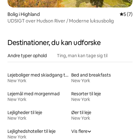
Bolig i Highland
5 ud af 5
5 (7)
UDSIGT over Hudson River / Moderne luksusbolig
Destinationer, du kan udforske
Andre typer ophold
Ting, man kan tage sig til
Lejeboliger med skiadgang til døren
Bed and breakfasts
New York
New York
Lejemål med morgenmad
Resorter til leje
New York
New York
Lejligheder til leje
Øer til leje
New York
New York
Lejlighedshoteller til leje
Vis flere
New York