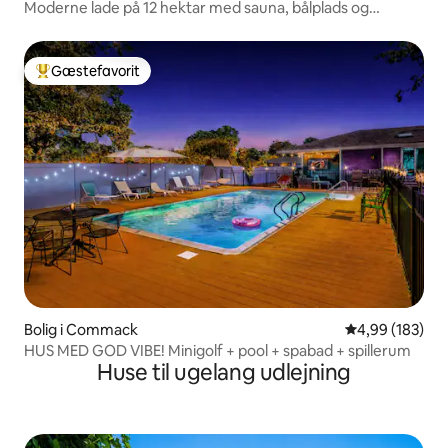
Moderne lade på 12 hektar med sauna, bålplads og
svømning
Gæstefavorit
Bedste gæstefavorit
Bolig i Commack
4,99 ud af 5 i
4,99 (183)
HUS MED GOD VIBE! Minigolf + pool + spabad + spillerum
Huse til ugelang udlejning