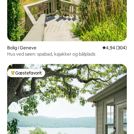
Bolig i Geneve
4,94 ud af 5 i
4,94 (304)
Hus ved søen: spabad, kajakker og bålplads
Gæstefavorit
Bedste gæstefavorit