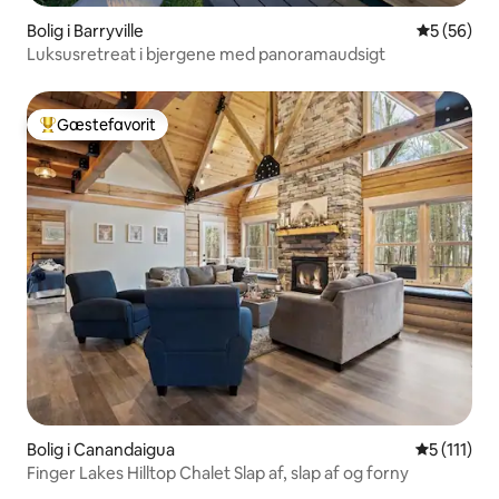
Bolig i Barryville
5 ud af 5 
5 (56)
Luksusretreat i bjergene med panoramaudsigt
Gæstefavorit
Bedste gæstefavorit
Bolig i Canandaigua
5 ud af 5 
5 (111)
Finger Lakes Hilltop Chalet Slap af, slap af og forny