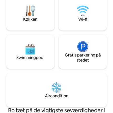
med andre og er sj
dedikeret arbejdsområde. Parkering: 1
kvarteret. Den til
GRATIS sikker plads + 1 betalt mulighed.
længerevarende oph
Sikkerhed: Sikker elevator med
to gæster.
nøgleadgang. Indtjekning uden vært.
Køkken
Wi-fi
Nyd et roligt og stilfuldt ophold med
byen lige uden for døren. Book dit
ophold i dag!
Gratis parkering på
Swimmingpool
stedet
Aircondition
Bo tæt på de vigtigste seværdigheder i