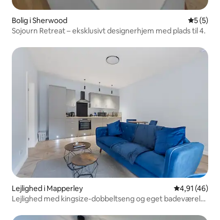
Bolig i Sherwood
5 ud af 5
5 (5)
Sojourn Retreat – eksklusivt designerhjem med plads til 4.
Lejlighed i Mapperley
4,91 ud af 5 
4,91 (46)
Lejlighed med kingsize-dobbeltseng og eget badeværelse
| Parkering | 8 min. til centrum