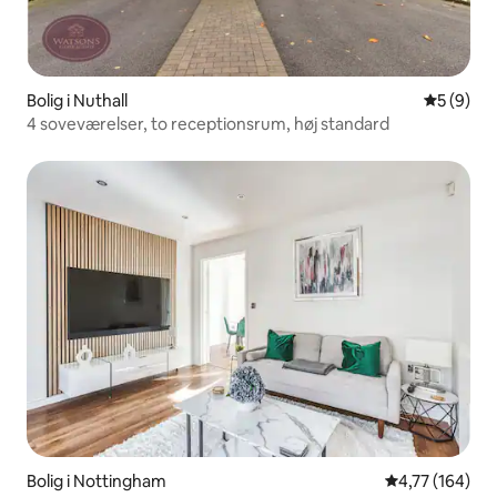
Bolig i Nuthall
5 ud af 5
5 (9)
4 soveværelser, to receptionsrum, høj standard
Bolig i Nottingham
4,77 ud af 5 i
4,77 (164)