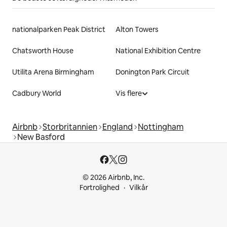
nationalparken Peak District
Alton Towers
Chatsworth House
National Exhibition Centre
Utilita Arena Birmingham
Donington Park Circuit
Cadbury World
Vis flere
Airbnb
Storbritannien
England
Nottingham
New Basford
© 2026 Airbnb, Inc.
Fortrolighed
Vilkår