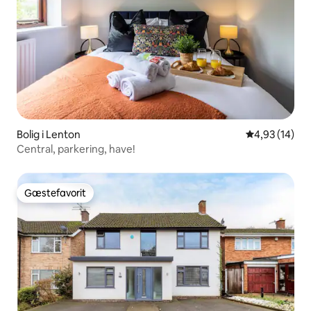
Bolig i Lenton
4,93 ud af 5 
4,93 (14)
Central, parkering, have!
Gæstefavorit
Gæstefavorit