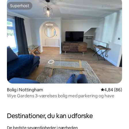
Superhost
Superhost
Bolig i Nottingham
4,84 ud af 5 
4,84 (86)
Wye Gardens 3-værelses bolig med parkering og have
Destinationer, du kan udforske
De bedste seværdigheder i nærheden