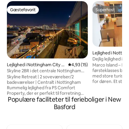
Gæstefavorit
Superhost
Gæstefavorit
Superhost
Lejlighed i Nottin
Dejlig lejlighed i 
soveværelse
Lejlighed i Nottingham City C
4,93 ud af 5 i gennemsnitlig 
4,93 (15)
Marco Island – Le
entre
førsteklasses bel
Skyline 2BR i det centrale Nottingham
med store turistat
med gratis parkering
Skyline Retreat | 2 soveværelser/2
for døren. Et sten
badeværelser | Centralt i Nottingham
blondemarkedsom
Rummelig lejlighed fra PS Comfort
butikker, barer, re
Property, der er perfekt til forretning
Nottingham Trent 
Populære faciliteter til ferieboliger i New
eller fritid. Højdepunkter: Fremragende
Royal Concert Hall
beliggenhed: Et par skridt fra byens
Basford
centrum ligger all
bedste butikker og restauranter.
minutters gang til 
Udsigten: Privat terrasse med 180°
fuld fleksibilitet v
udsigt over byens skyline. Komfort:
Lejligheden er r
Sengetøj af høj kvalitet, hurtig wi-fi og