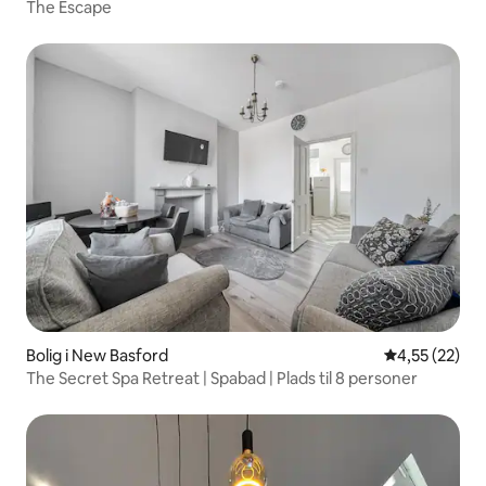
The Escape
Bolig i New Basford
4,55 ud af 5 
4,55 (22)
The Secret Spa Retreat | Spabad | Plads til 8 personer