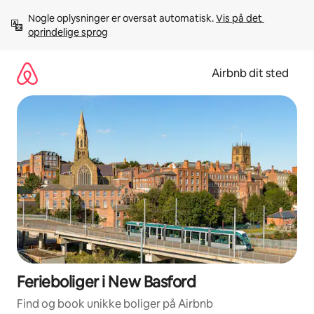
Gå
Nogle oplysninger er oversat automatisk. 
Vis på det 
videre
oprindelige sprog
til
indhold
Airbnb dit sted
Ferieboliger i New Basford
Find og book unikke boliger på Airbnb