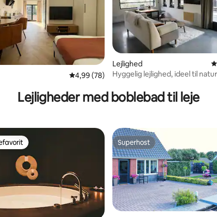
tlig bedømmelse, 1.678 omtaler
Lejlighed
4
Hyggelig lejlighed, ideel til nat
4,99 ud af 5 i gennemsnitlig bedømmelse, 7
4,99 (78)
Lejligheder med boblebad til leje
favorit
Superhost
gæstefavorit
Superhost