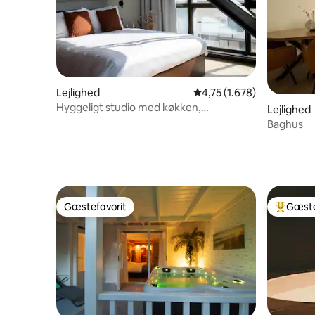
Lejlighed
4,75 ud af 5 i gennemsni
4,75 (1.678)
Hyggeligt studio med køkken,
Lejlighed
Amsterdam Noord
Baghus
Gæstefavorit
Gæste
Gæstefavorit
Bedste 