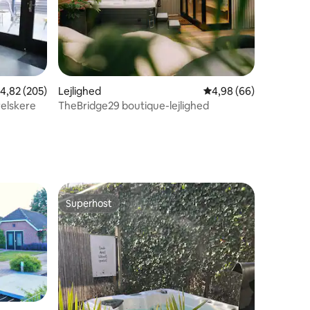
,82 ud af 5 i gennemsnitlig bedømmelse, 205 omtaler
4,82 (205)
Lejlighed
4,98 ud af 5 i gennem
4,98 (66)
urelskere
TheBridge29 boutique-lejlighed
8 omtaler
Superhost
Superhost