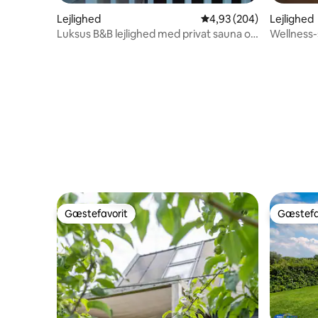
Lejlighed
4,93 ud af 5 i gennemsn
4,93 (204)
Lejlighed
Luksus B&B lejlighed med privat sauna og
Wellness-
jacuzzi
og ham
Gæstefavorit
Gæstefa
Gæstefavorit
Gæstefa