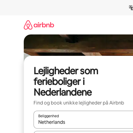
Gå
videre
til
indhold
Lejligheder som
ferieboliger i
Nederlandene
Find og book unikke lejligheder på Airbnb
Beliggenhed
Når resultaterne er tilgængelige, skal du navigere