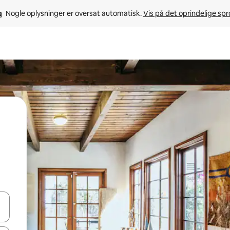
Nogle oplysninger er oversat automatisk. 
Vis på det oprindelige sp
 med piletasterne op og ned eller se mere ved at trykke eller stryge.