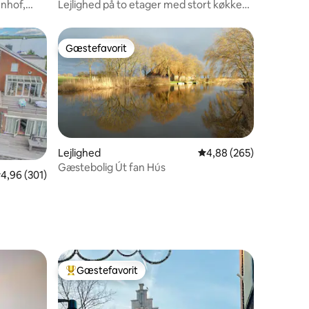
enhof,
Lejlighed på to etager med stort køkken i
Nieuw-Vennep
Gæstefavorit
Gæstefavorit
Lejlighed
4,88 ud af 5 i gennems
4,88 (265)
Gæstebolig Út fan Hús
3 omtaler
,96 ud af 5 i gennemsnitlig bedømmelse, 301 omtaler
4,96 (301)
Gæstefavorit
Bedste gæstefavorit