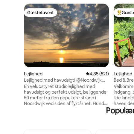
Gæstefavorit
Gæste
Gæstefavorit
Bedste 
Lejlighed
4,85 ud af 5 i gennems
4,85 (521)
Lejlighed
Lejlighed med havudsigt! @Noordwijk
Bed & Bre
Beach
En veludstyret studiolejlighed med
Velkommen
havudsigt og perfekt udsigt, beliggende
indgang, b
50 meter fra den populære strand i
lide land
Noordwijk ved siden af fyrtårnet. Hunde
haver, den
Populære
er desværre IKKE tilladt. Airbnb har
'kongelig
ændret sin gebyrpolitik, så nu betaler
EUR/person) Indgangen t
værten 19 %. Dette blev tidligere betalt af
ejendom e
bookeren/gæsten. Derfor vælger vi at
udendørs kamera. L
tilføje 12 % i administrationsomkostninger
Green Har