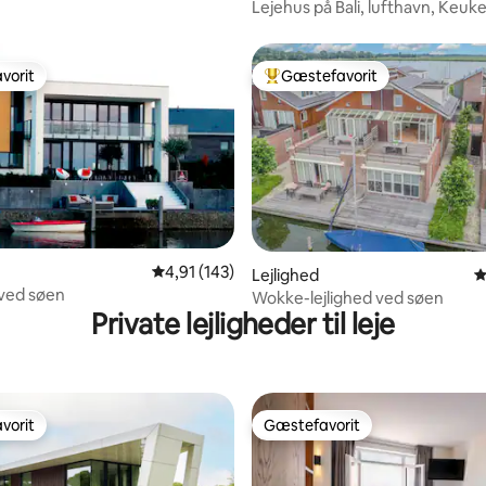
Lejehus på Bali, lufthavn, Keuk
Zandvoort
vorit
Gæstefavorit
vorit
Bedste gæstefavorit
nitlig bedømmelse, 141 omtaler
4,91 ud af 5 i gennemsnitlig bedømmelse, 14
4,91 (143)
Lejlighed
4
 ved søen
Wokke-lejlighed ved søen
Private lejligheder til leje
vorit
Gæstefavorit
vorit
Gæstefavorit