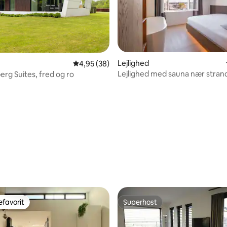
Lejlighed
snitlig bedømmelse, 91 omtaler
4,95 ud af 5 i gennemsnitlig bedømmelse, 3
4,95 (38)
Lejlighed med sauna nær stran
erg Suites, fred og ro
favorit
Superhost
gæstefavorit
Superhost