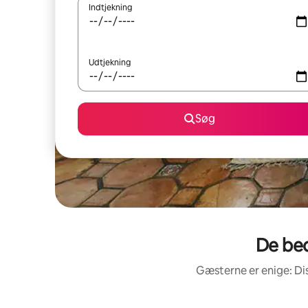
Indtjekning
Udtjekning
Søg
De bed
Gæsterne er enige: Di