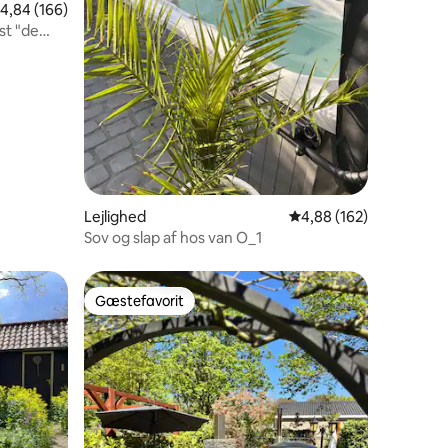
,84 ud af 5 i gennemsnitlig bedømmelse, 166 omtaler
4,84 (166)
4 omtaler
st "de
Lejlighed
4,88 ud af 5 i gennems
4,88 (162)
Sov og slap af hos van O_1
Gæstefavorit
Gæstefavorit