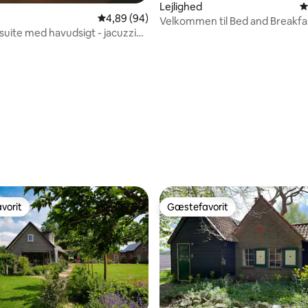
Lejlighed
4
itlig bedømmelse, 204 omtaler
4,89 ud af 5 i gennemsnitlig bedømmelse, 9
4,89 (94)
Velkommen til Bed and Breakfa
suite med havudsigt - jacuzzi
Wolbert"
mam
vorit
Gæstefavorit
vorit
Gæstefavorit