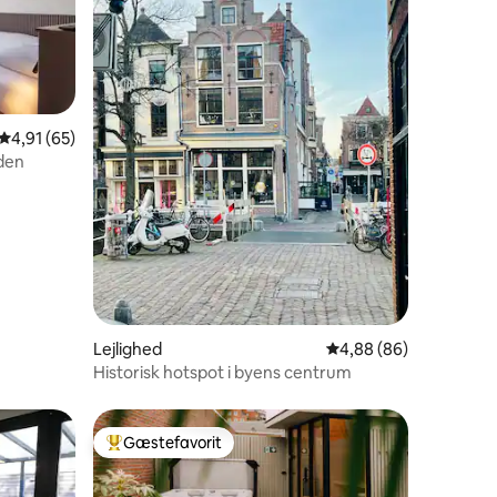
4,91 ud af 5 i gennemsnitlig bedømmelse, 65 omtaler
4,91 (65)
8 omtaler
den
Lejlighed
4,88 ud af 5 i gennem
4,88 (86)
Historisk hotspot i byens centrum
Gæstefavorit
Bedste gæstefavorit