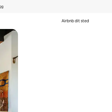
rog
Airbnb dit sted