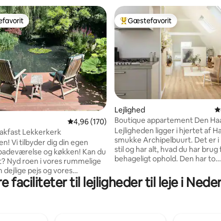
favorit
Gæstefavorit
gæstefavorit
Bedste gæstefavorit
Lejlighed
4
Boutique appartement Den Haa
nitlig bedømmelse, 521 omtaler
4,96 ud af 5 i gennemsnitlig bedømmelse, 17
4,96 (170)
senge, 2 badeværelser
Lejligheden ligger i hjertet af H
akfast Lekkerkerk
smukke Archipelbuurt. Det er i
! Vi tilbyder dig din egen
stil og har alt, hvad du har brug f
adeværelse og køkken! Kan du
behageligt ophold. Den har to
et? Nyd roen i vores rummelige
badeværelser og soveværelser 
 dejlige pejs og vores
af en stue og køkken. Lejlighed
 faciliteter til lejligheder til leje i Ned
e' morgenmad. (17,50
inden for gåafstand af byens c
il vores
supermarked, bageri, slagter- 
r beskyttet med et synligt
delikatessebutikker og kun 10 
ekkerkerk ligger i
på cykel til stranden i Scheveningen
t i South-Holland. Besøg