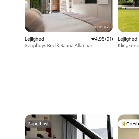
Lejlighed
4,95 ud af 5 i gennem
4,95 (91)
Lejlighed
Slaaphuys Bed & Sauna Alkmaar
Klingkenb
Superhost
Gæste
Superhost
Bedste 