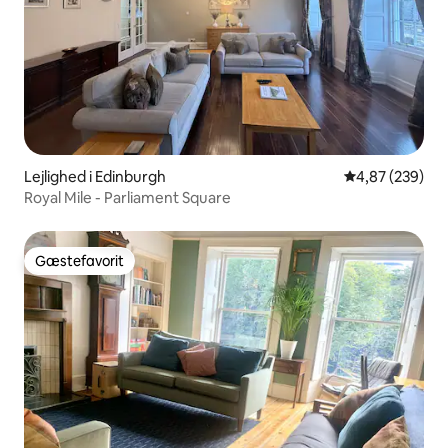
Lejlighed i Edinburgh
4,87 ud af 5 i
4,87 (239)
Royal Mile - Parliament Square
Gæstefavorit
Gæstefavorit