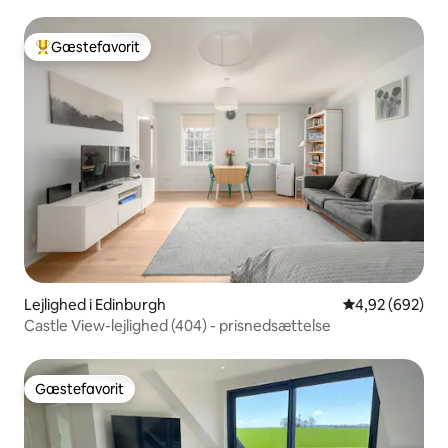
Gæstefavorit
Bedste gæstefavorit
Lejlighed i Edinburgh
4,92 ud af 5 i
4,92 (692)
Castle View-lejlighed (404) - prisnedsættelse
Gæstefavorit
Gæstefavorit