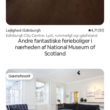
Lejlighed i Edinburgh
4,71 ud af 5
4,71 (51)
Edinburgh City Centre• Lyst, rummeligt og i gåafstand
Andre fantastiske ferieboliger i
nærheden af National Museum of
Scotland
Gæstefavorit
Gæstefavorit