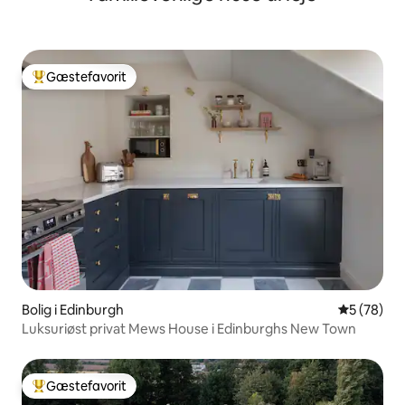
Gæstefavorit
Bedste gæstefavorit
Bolig i Edinburgh
5 ud af 5 
5 (78)
Luksuriøst privat Mews House i Edinburghs New Town
Gæstefavorit
Bedste gæstefavorit