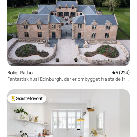
Bolig i Ratho
5 ud af 5 i
5 (224)
Fantastisk hus i Edinburgh, der er ombygget fra stalde fra
1820'erne
Gæstefavorit
Bedste gæstefavorit