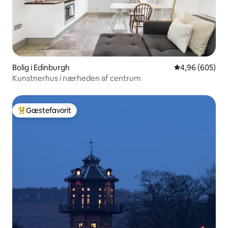
Bolig i Edinburgh
4,96 ud af 5 i
4,96 (605)
Kunstnerhus i nærheden af centrum
Gæstefavorit
Bedste gæstefavorit