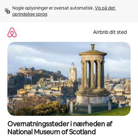
Gå
Nogle oplysninger er oversat automatisk. 
Vis på det 
videre
oprindelige sprog
til
indhold
Airbnb dit sted
Overnatningssteder i nærheden af
National Museum of Scotland