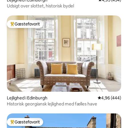
Udsigt over slottet, historisk bydel
Gæstefavorit
Bedste gæstefavorit
Lejlighed i Edinburgh
4,96 ud af 5 i
4,96 (444)
Historisk georgiansk lejlighed med fælles have
Gæstefavorit
Bedste gæstefavorit