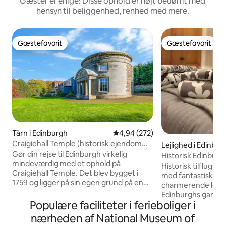
Gæster er enige: Disse ophold er højt bedømt med
hensyn til beliggenhed, renhed med mere.
Gæstefavorit
Gæstefavorit
Gæstefavorit
Gæstefavorit
Tårn i Edinburgh
4,94 ud af 5 i gennemsnitlig be
4,94 (272)
Craigiehall Temple (historisk ejendom
Lejlighed i Edinbu
bygget 1759)
Gør din rejse til Edinburgh virkelig
Historisk Edinburg
mindeværdig med et ophold på
Historisk tilflugts
Craigiehall Temple. Det blev bygget i
med fantastisk udsigt 
1759 og ligger på sin egen grund på en
charmerende lejlig
tidligere del af Craigiehall Estate. Det er
Edinburghs gamle b
klassificeret som Grade A på grund af sin
Populære faciliteter i ferieboliger i
byens centrum og h
fantastiske portik med den 1. markis af
over Greyfriars K
nærheden af National Museum of
Annandales våbenskjold. På en plade på
Fordyb dig i områ