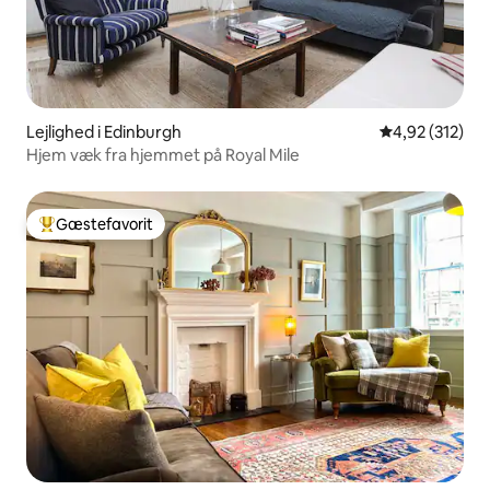
Lejlighed i Edinburgh
4,92 ud af 5 i
4,92 (312)
Hjem væk fra hjemmet på Royal Mile
Gæstefavorit
Bedste gæstefavorit