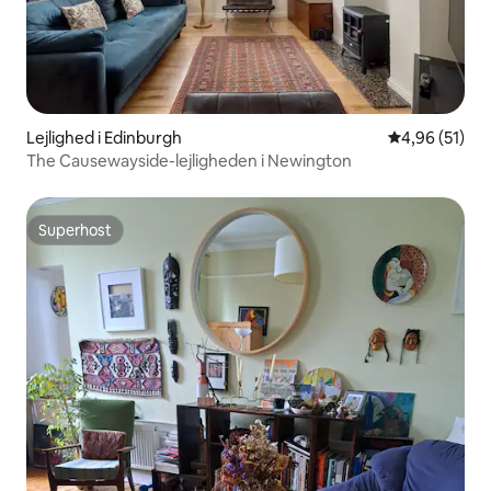
Lejlighed i Edinburgh
4,96 ud af 5 
4,96 (51)
The Causewayside-lejligheden i Newington
Superhost
Superhost