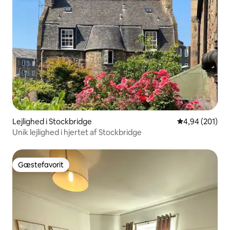
Lejlighed i Stockbridge
4,94 ud af 5 i
4,94 (201)
Unik lejlighed i hjertet af Stockbridge
Gæstefavorit
Gæstefavorit