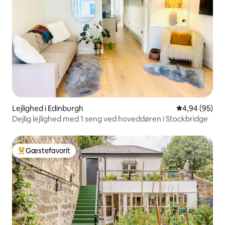
Lejlighed i Edinburgh
4,94 ud af 5 
4,94 (95)
Dejlig lejlighed med 1 seng ved hoveddøren i Stockbridge
Gæstefavorit
Bedste gæstefavorit