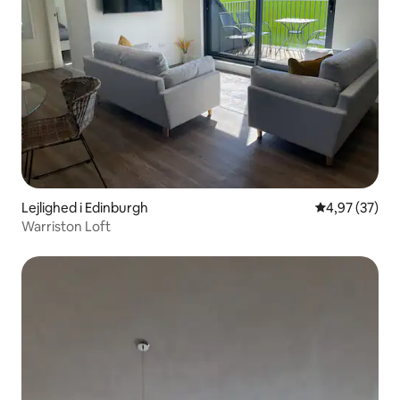
Lejlighed i Edinburgh
4,97 ud af 5 
4,97 (37)
Warriston Loft