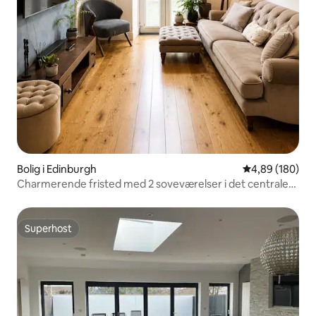
Bolig i Edinburgh
4,89 ud af 5 i
4,89 (180)
Charmerende fristed med 2 soveværelser i det centrale
Edinburgh
Superhost
Superhost