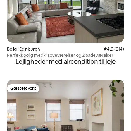
Bolig i Edinburgh
4,9 ud af 5 i
4,9 (214)
Perfekt bolig med 4 soveværelser og 2 badeværelser
Lejligheder med aircondition til leje
Gæstefavorit
Gæstefavorit