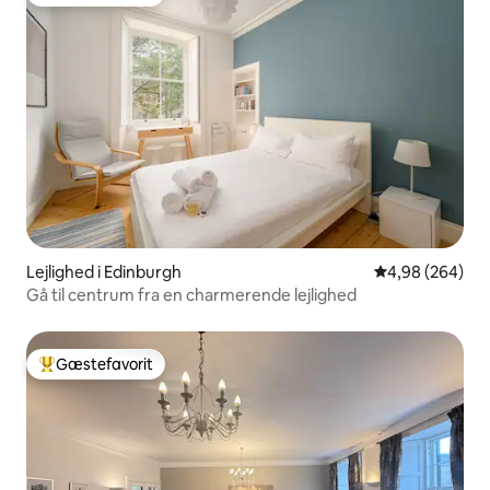
Bedste gæstefavorit
Lejlighed i Edinburgh
4,98 ud af 5 i
4,98 (264)
Gå til centrum fra en charmerende lejlighed
Gæstefavorit
Bedste gæstefavorit