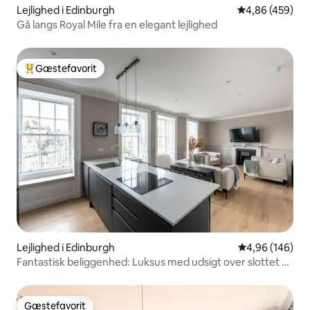
Lejlighed i Edinburgh
4,86 ud af 5 i
4,86 (459)
Gå langs Royal Mile fra en elegant lejlighed
Gæstefavorit
Bedste gæstefavorit
Lejlighed i Edinburgh
4,96 ud af 5 i
4,96 (146)
Fantastisk beliggenhed: Luksus med udsigt over slottet på
Grassmarket
Gæstefavorit