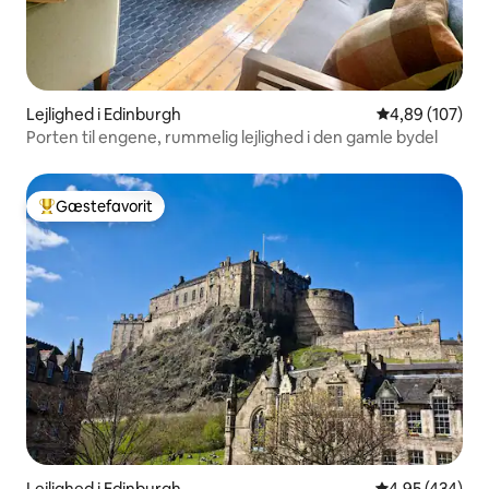
Lejlighed i Edinburgh
4,89 ud af 5 i
4,89 (107)
Porten til engene, rummelig lejlighed i den gamle bydel
Gæstefavorit
Bedste gæstefavorit
Lejlighed i Edinburgh
4,95 ud af 5 i
4,95 (434)