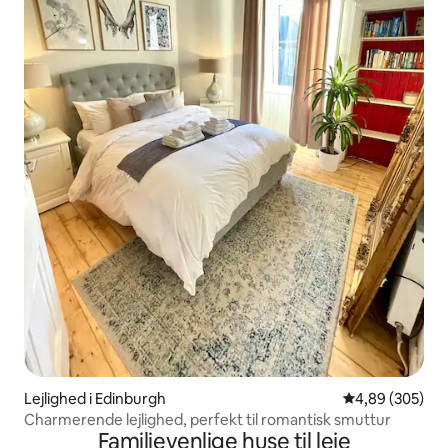
Lejlighed i Edinburgh
4,89 ud af 5 i
4,89 (305)
Charmerende lejlighed, perfekt til romantisk smuttur
Familievenlige huse til leje