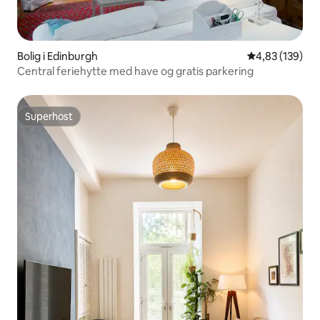
Bolig i Edinburgh
4,83 ud af 5 i
4,83 (139)
Central feriehytte med have og gratis parkering
Superhost
Superhost