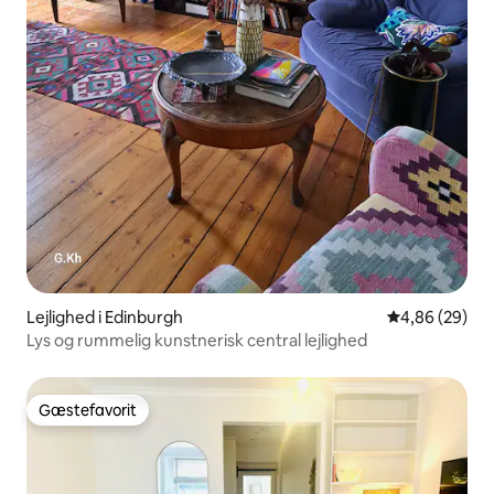
Lejlighed i Edinburgh
4,86 ud af 5 
4,86 (29)
Lys og rummelig kunstnerisk central lejlighed
Gæstefavorit
Gæstefavorit