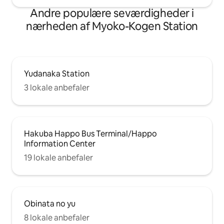
stadig ledige pladser på hverdage i
sorte prinsesse op i
september. Det anbefales også til
Andre populære seværdigheder i
studieture i anden halvdel af
nærheden af Myoko-Kogen Station
sommerferien eller til par og små
grupper.
Yudanaka Station
3 lokale anbefaler
Hakuba Happo Bus Terminal/Happo
Information Center
19 lokale anbefaler
Obinata no yu
8 lokale anbefaler