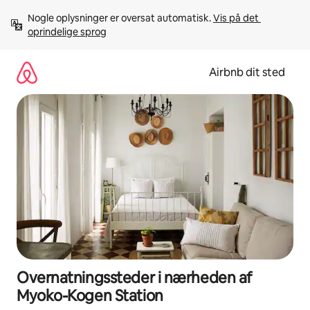
Gå
Nogle oplysninger er oversat automatisk. 
Vis på det 
videre
oprindelige sprog
til
indhold
Airbnb dit sted
Overnatningssteder i nærheden af
Myoko-Kogen Station