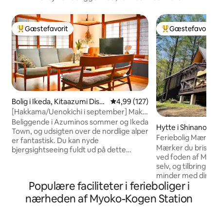
Gæstefavorit
Gæstefavorit
Bedste gæstefavorit
Bedste gæstefavo
Bolig i Ikeda, Kitaazumi Distri
4,99 ud af 5 i gennemsnitlig be
4,99 (127)
ct
[Hakkama/Uenokichi i september] Maks.
12 personer/leje af hele huset | 2
Beliggende i Azuminos sommer og Ikeda
Hytte i Shinano
autentiske saunaer
Town, og udsigten over de nordlige alper
Feriebolig Mærk v
er fantastisk. Du kan nyde
Mærker du brisen i 
bjergsightseeing fuldt ud på dette
ved foden af Mt. 
tidspunkt af året, f.eks. Kamikochi,
selv, og tilbring ti
Tateyama Kurobe Alpine Route, Hakuba
minder med dine 
og Happo Pond.Fra slutningen af august
Populære faciliteter i ferieboliger i
du kan lide, eller 
til september er sommeren en årstid,
kæledyr. Spring Joetsu Takada Cherry
hvor du kan nyde det rolige Shinshu. Tag
nærheden af Myoko-Kogen Station
Blossoms, Rape Flo
ud i bjergene og højlandet om dagen, og
Vandaktiviteter ve
nyd roen i Satoyama om natten. Dette