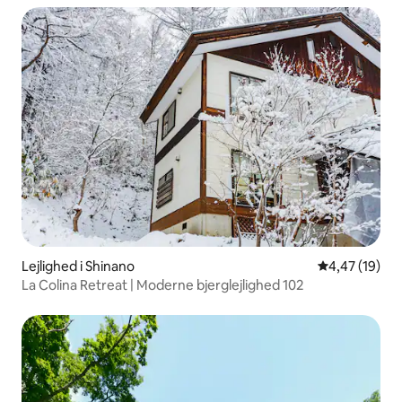
Lejlighed i Shinano
4,47 ud af 5 
4,47 (19)
La Colina Retreat | Moderne bjerglejlighed 102