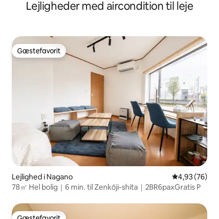
Lejligheder med aircondition til leje
Alperne
Gæstefavorit
Gæstefavorit
Lejlighed i Nagano
4,93 ud af 5 
4,93 (76)
78㎡ Hel bolig｜6 min. til Zenkōji-shita｜2BR6paxGratis P
Gæstefavorit