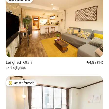
Gæstefavorit
Lejlighed i Otari
4,93 ud af 5 
4,93 (14)
ski i lejlighed
Gæstefavorit
Bedste gæstefavorit