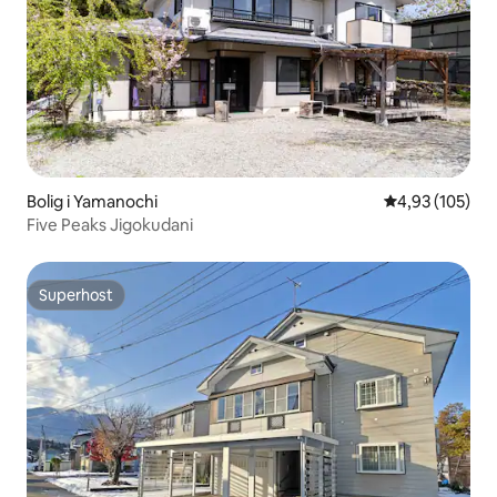
Bolig i Yamanochi
4,93 ud af 5 i
4,93 (105)
Five Peaks Jigokudani
Superhost
Superhost