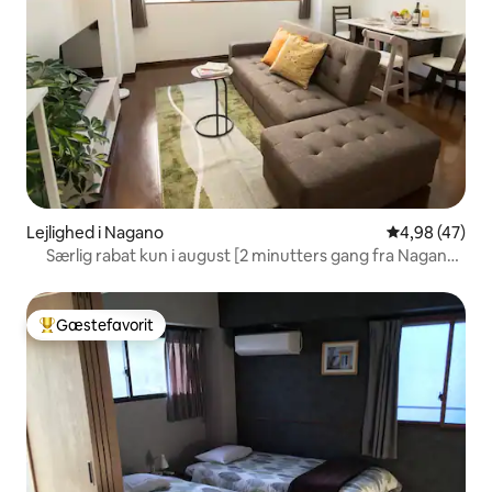
Lejlighed i Nagano
4,98 ud af 5 
4,98 (47)
Særlig rabat kun i august [2 minutters gang fra Nagano
Station] Rummelig stue til op til 4 personer, komfortabel
seng, tidlig rabat
Gæstefavorit
Bedste gæstefavorit