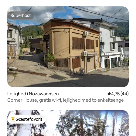
Superhost
Superhost
Lejlighed i Nozawaonsen
4,75 ud af 5 
4,75 (44)
Corner House, gratis wi-fi, lejlighed med to enkeltsenge
Gæstefavorit
Bedste gæstefavorit