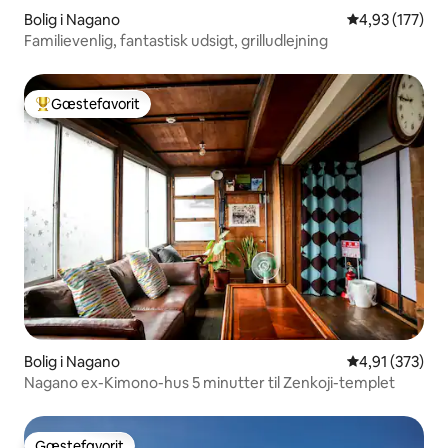
Bolig i Nagano
4,93 ud af 5 i
4,93 (177)
Familievenlig, fantastisk udsigt, grilludlejning
Gæstefavorit
Bedste gæstefavorit
Bolig i Nagano
4,91 ud af 5 i
4,91 (373)
Nagano ex-Kimono-hus 5 minutter til Zenkoji-templet
Gæstefavorit