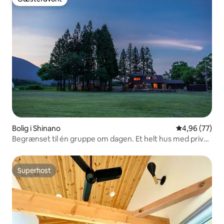
Gæstefavorit
Bolig i Shinano
4,96 ud af 5 
4,96 (77)
Begrænset til én gruppe om dagen. Et helt hus med privat
sauna, hvor du kan nyde den fantastiske udsigt over
Kurohime-san. Kurohime Kaitaku Campingplads. BBQ
Superhost
Superhost