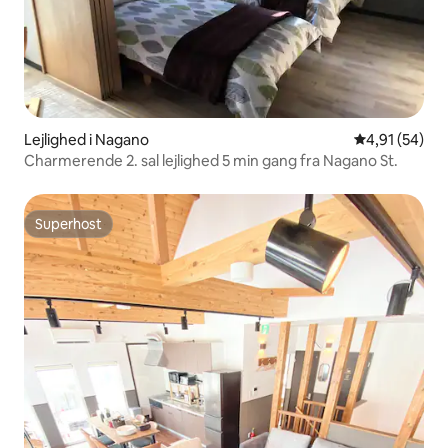
Lejlighed i Nagano
4,91 ud af 5 
4,91 (54)
Charmerende 2. sal lejlighed 5 min gang fra Nagano St.
Superhost
Superhost