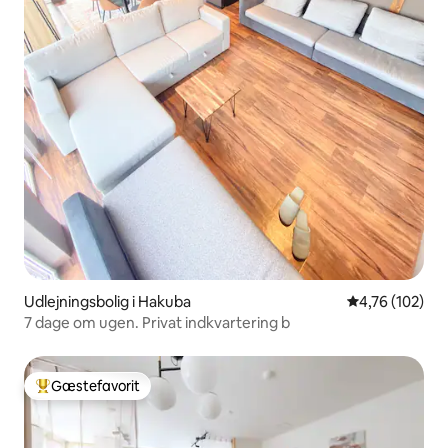
Udlejningsbolig i Hakuba
4,76 ud af 5 i
4,76 (102)
7 dage om ugen. Privat indkvartering b
Gæstefavorit
Bedste gæstefavorit