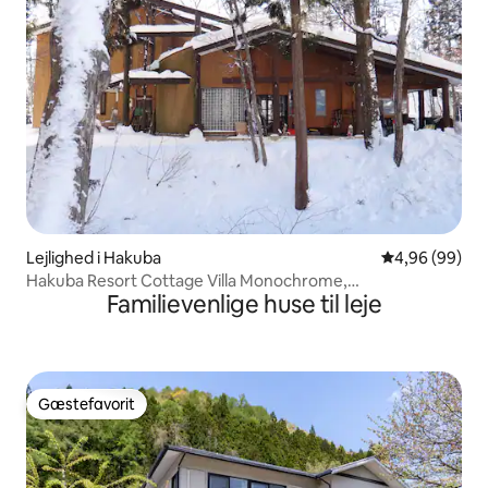
Lejlighed i Hakuba
4,96 ud af 5 
4,96 (99)
Hakuba Resort Cottage Villa Monochrome,
Familievenlige huse til leje
familielejlighed A
Gæstefavorit
Gæstefavorit