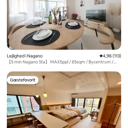
Lejlighed i Nagano
4,96 ud af 5 i
4,96 (113)
【5 min Nagano Sta】 MAX5ppl / 65sqm / Bycentrum /
Zenkoji
Gæstefavorit
Gæstefavorit