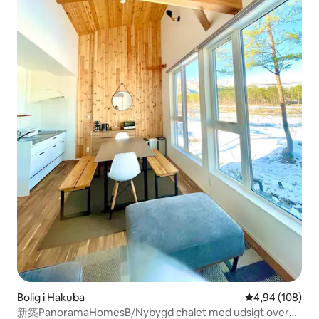
Bolig i Hakuba
4,94 ud af 5 i
4,94 (108)
新築PanoramaHomesB/Nybygd chalet med udsigt over