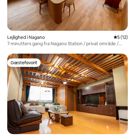
Lejlighed i Nagano
5 ud af 5 
5 (12)
7 minutters gang fra Nagano Station / privat område /
med køkken / 40 kvm / op til 4 personer
Gæstefavorit
Gæstefavorit