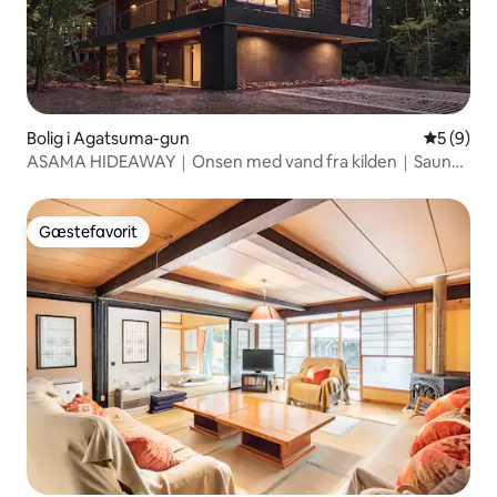
Bolig i Agatsuma-gun
5 ud af 5
5 (9)
ASAMA HIDEAWAY｜Onsen med vand fra kilden｜Sauna
｜BBQ｜Leje af hele ejendommen｜Ca. 30 minutter i bil
fra Karuizawa Station
Gæstefavorit
Gæstefavorit