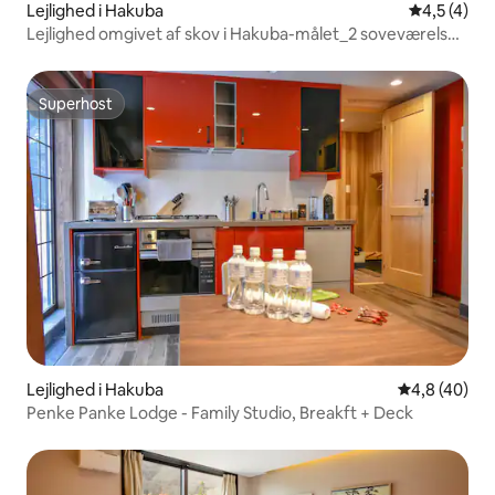
Lejlighed i Hakuba
4,5 ud af 5
4,5 (4)
Lejlighed omgivet af skov i Hakuba-målet_2 soveværelser
(op til 5 personer)
Superhost
Superhost
Lejlighed i Hakuba
4,8 ud af 5 
4,8 (40)
Penke Panke Lodge - Family Studio, Breakft + Deck