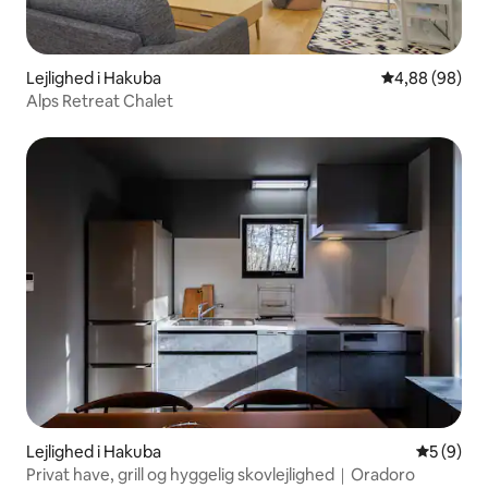
Lejlighed i Hakuba
4,88 ud af 5 
4,88 (98)
Alps Retreat Chalet
Lejlighed i Hakuba
5 ud af 5
5 (9)
Privat have, grill og hyggelig skovlejlighed｜Oradoro