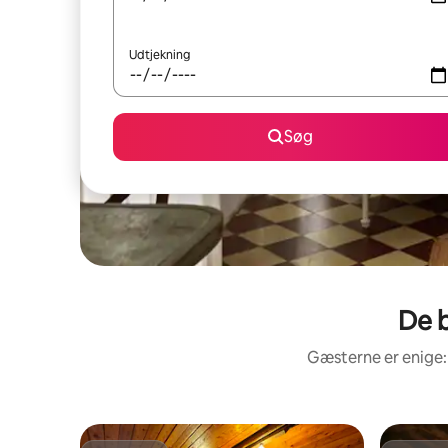
Udtjekning
Søg
De b
Gæsterne er enige: