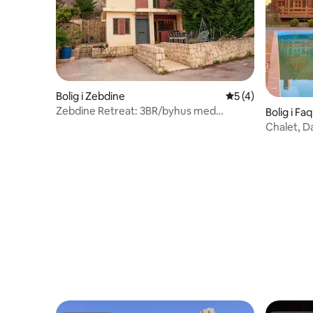
Bolig i Zebdine
5 ud af 5 i genne
5 (4)
Zebdine Retreat: 3BR/byhus med
Bolig i Fa
tagterrassepool
Chalet, D