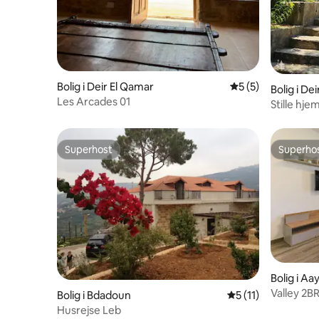
Bolig i Deir El Qamar
5 ud af 5 i genne
5 (5)
Bolig i De
Les Arcades 01
Stille hje
Superhost
Superho
Superhost
Superho
Bolig i Aa
Valley 2BR
Bolig i Bdadoun
5 ud af 5 i gennem
5 (11)
Husrejse Leb