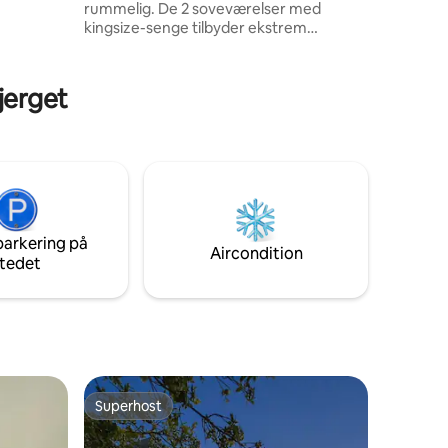
rummelig. De 2 soveværelser med
kingsize-senge tilbyder ekstrem
erfekte
komfort. Elektricitet er tilgængelig 24/7.
Der er også mulighed for at få adgang til
hurtigt internet. Nyd spabadet, der ligger
bjerget
på vores rummelige terrasse med udsigt
over en vidunderlig og fredfyldt
strandudsigt (stranden er ikke privat, en
restaurant har nu åbnet i stueetagen).
Vilavitas netflix-konto er også
tilgængelig, så du kan nyde din
yndlingsfilm/show under dit ophold!
parkering på
Aircondition
tedet
Superhost
Superhost