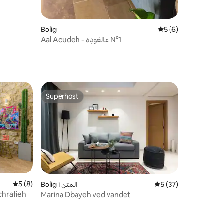
Bolig
5 ud af 5 i genne
5 (6)
Aal Aoudeh - عالعَودِه N°1
Superhost
Superhost
5 ud af 5 i gennemsnitlig bedømmelse, 8 omtaler
5 (8)
Bolig i المتن
5 ud af 5 i gennem
5 (37)
chrafieh
Marina Dbayeh ved vandet