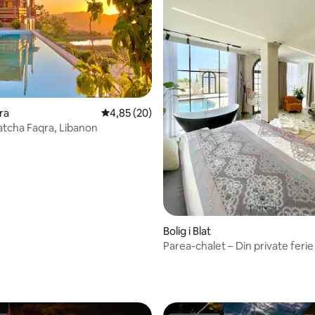
msnitlig bedømmelse, 4 omtaler
qra
4,85 ud af 5 i gennemsnitlig bedømmelse, 2
4,85 (20)
atcha Faqra, Libanon
Bolig i Blat
Parea-chalet – Din private ferie