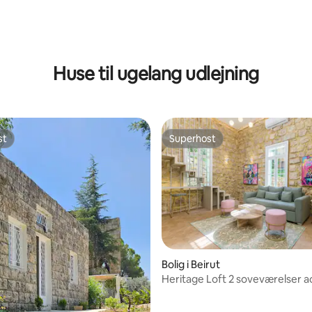
Huse til ugelang udlejning
st
Superhost
st
Superhost
Bolig i Beirut
Heritage Loft 2 soveværelser a