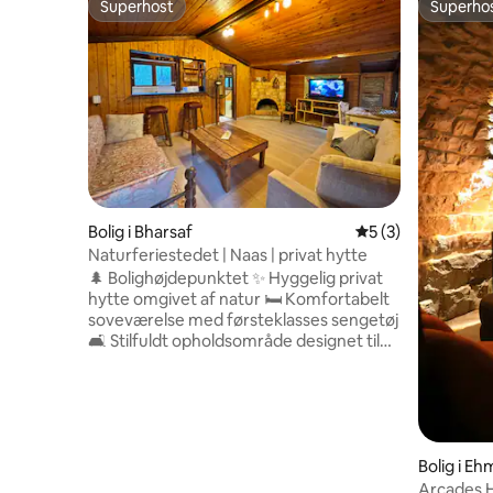
Superhost
Superho
Superhost
Superho
Bolig i Bharsaf
5 ud af 5 i genne
5 (3)
Naturferiestedet | Naas | privat hytte
🌲 Bolighøjdepunktet ✨ Hyggelig privat
hytte omgivet af natur 🛏️ Komfortabelt
soveværelse med førsteklasses sengetøj
🛋️ Stilfuldt opholdsområde designet til
afslapning 🍳 Fuldt udstyret køkken til
hjemmelavede måltider 🚿 badeværelse
med rene håndklæder og basisting 🌿
Privat udendørsområde, hvor du kan
nyde den friske bjergluft ☕ Det perfekte
sted til morgenkaffe eller drinks ved
Bolig i Eh
solnedgang 📶 Højhastigheds-wi-fi til
Arcades 