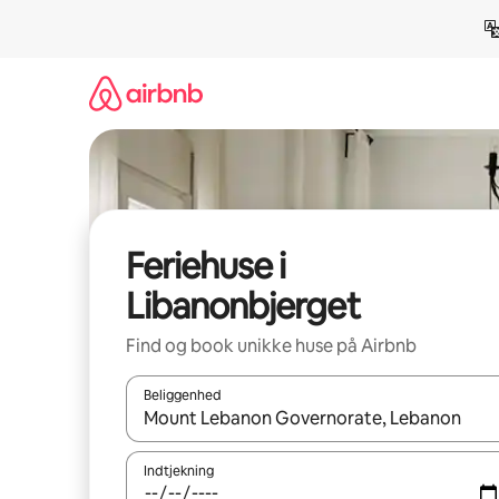
Gå
videre
til
indhold
Feriehuse i
Libanonbjerget
Find og book unikke huse på Airbnb
Beliggenhed
Når resultaterne er tilgængelige, skal du navigere
Indtjekning