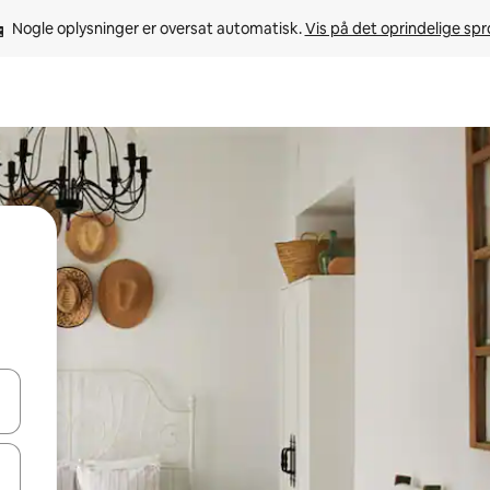
Nogle oplysninger er oversat automatisk. 
Vis på det oprindelige sp
 med piletasterne op og ned eller se mere ved at trykke eller stryge.