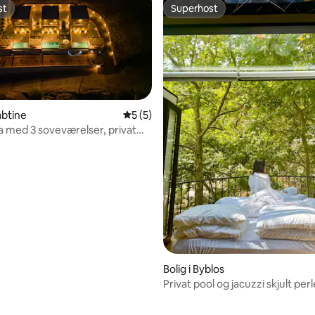
st
Superhost
st
Superhost
abtine
5 ud af 5 i gennemsnitlig bedømmelse, 
5 (5)
la med 3 soveværelser, privat
ave/jacuzzi-C3
Bolig i Byblos
Privat pool og jacuzzi skjult per
msnitlig bedømmelse, 8 omtaler
af naturen