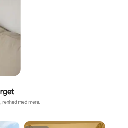
erget
d, renhed med mere.
Bolig i Aj