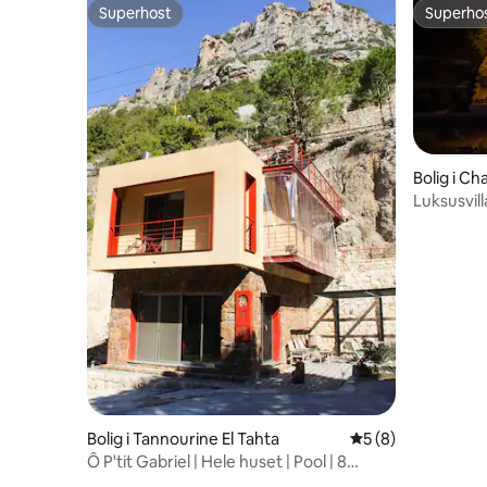
Superhost
Superho
Superhost
Superho
Bolig i Ch
Luksusvil
pool og h
Bolig i Tannourine El Tahta
5 ud af 5 i genne
5 (8)
Ô P'tit Gabriel | Hele huset | Pool | 8
gæster