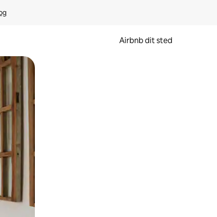
rog
Airbnb dit sted