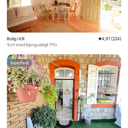
Bolig i Klil
4,97 ud af 5 i
4,97 (224)
Yurt med bjergudsigt כליל
Superhost
Superhost