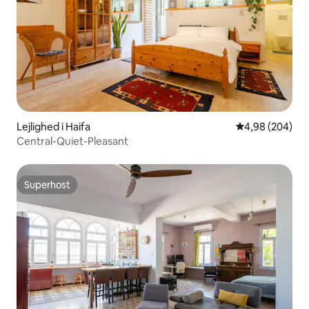
Lejlighed i Haifa
4,98 ud af 5 i
4,98 (204)
Central-Quiet-Pleasant
Superhost
Superhost