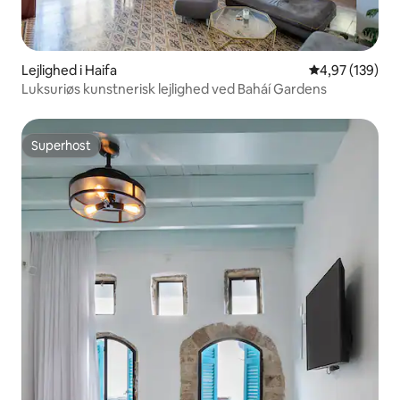
Lejlighed i Haifa
4,97 ud af 5 i
4,97 (139)
Luksuriøs kunstnerisk lejlighed ved Baháí Gardens
Superhost
Superhost