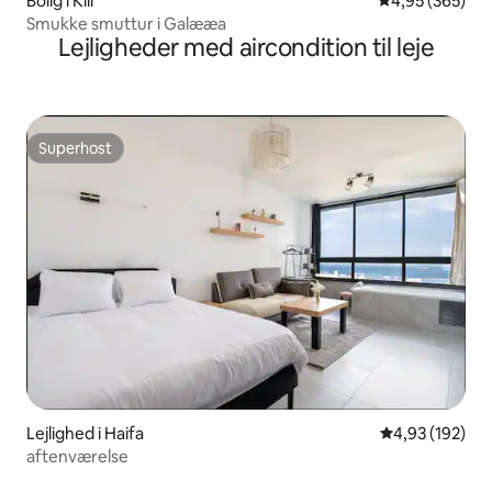
Bolig i Klil
4,95 ud af 5 i
4,95 (365)
Smukke smuttur i Galææa
Lejligheder med aircondition til leje
Superhost
Superhost
Lejlighed i Haifa
4,93 ud af 5 i
4,93 (192)
aftenværelse