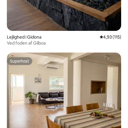
Lejlighed i Gidona
4,93 ud af 5 i
4,93 (115)
Ved foden af Gilboa
Superhost
Superhost