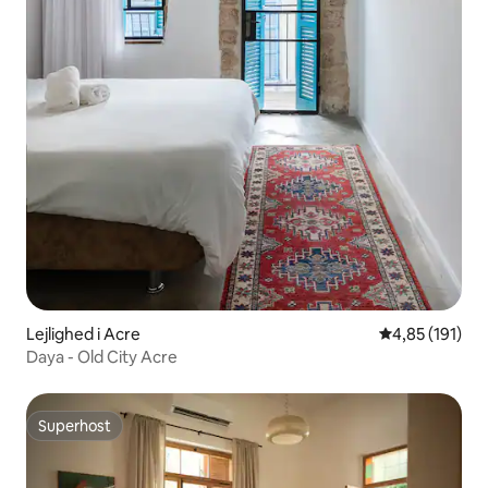
Lejlighed i Acre
4,85 ud af 5 i
4,85 (191)
Daya - Old City Acre
Superhost
Superhost