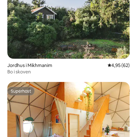
Jordhus i Mikhmanim
4,95 ud af 5 
4,95 (62)
Bo i skoven
Superhost
Superhost