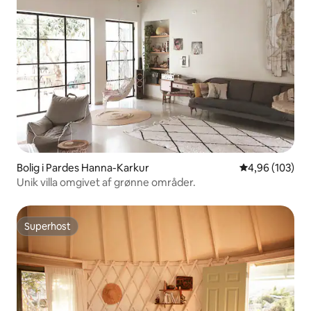
Bolig i Pardes Hanna-Karkur
4,96 ud af 5 i
4,96 (103)
Unik villa omgivet af grønne områder.
Superhost
Superhost