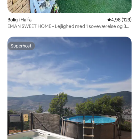
Bolig i Haifa
4,98 ud af 5 i
4,98 (123)
EMAN SWEET HOME - Lejlighed med 1 soveværelse og 3
værelser
Superhost
Superhost