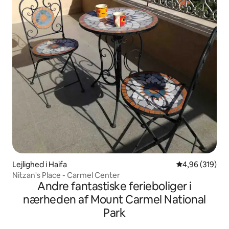
Lejlighed i Haifa
4,96 ud af 5 i
4,96 (319)
Nitzan's Place - Carmel Center
Andre fantastiske ferieboliger i
nærheden af Mount Carmel National
Park