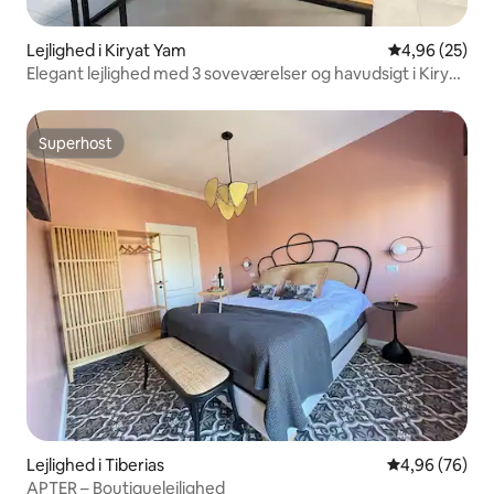
Lejlighed i Kiryat Yam
4,96 ud af 5 
4,96 (25)
Elegant lejlighed med 3 soveværelser og havudsigt i Kiryat
Yam
Superhost
Superhost
Lejlighed i Tiberias
4,96 ud af 5 
4,96 (76)
APTER – Boutiquelejlighed