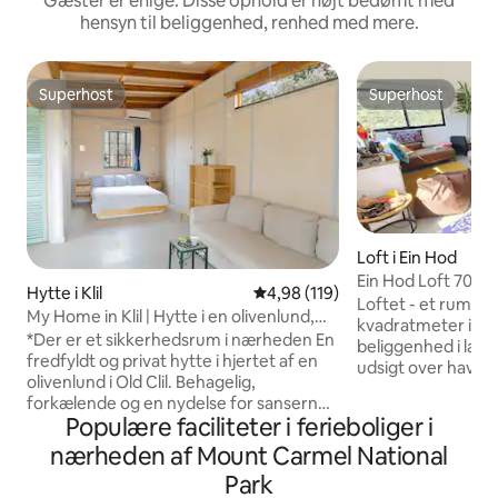
Gæster er enige: Disse ophold er højt bedømt med
hensyn til beliggenhed, renhed med mere.
Superhost
Superhost
Superhost
Superhost
Loft i Ein Hod
Ein Hod Loft 70 k
Hytte i Klil
4,98 ud af 5 i gennemsnitlig b
4,98 (119)
spektakulær pano
Loftet - et rummeli
My Home in Klil | Hytte i en olivenlund,
og bjergene
kvadratmeter i en 
stor privat gårdhave
*Der er et sikkerhedsrum i nærheden En
beliggenhed i land
fredfyldt og privat hytte i hjertet af en
udsigt over have
olivenlund i Old Clil. Behagelig,
panoramaudsigt o
forkælende og en nydelse for sanserne.
solnedgange. Loft
Populære faciliteter i ferieboliger i
Rundt om det ligger et stort, vildt
naturlige materia
område, som kun du kan bruge, med
nærheden af Mount Carmel National
oplyser rummet og
områder, hvor du kan sidde og slappe af
akvariefølelse, so
Park
(herunder gynger, hængekøjer og en
Boligen er udstyre