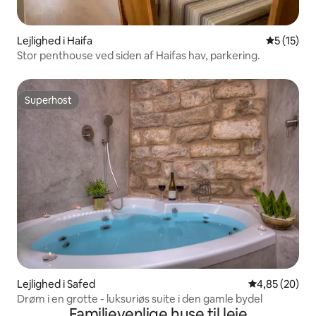
Lejlighed i Haifa
5 ud af 5 
5 (15)
Stor penthouse ved siden af Haifas hav, parkering.
Superhost
Superhost
Lejlighed i Safed
4,85 ud af 5 
4,85 (20)
Drøm i en grotte - luksuriøs suite i den gamle bydel
Familievenlige huse til leje