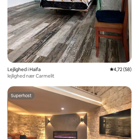
Lejlighed i Haifa
4,72 ud af 5 
4,72 (58)
lejlighed nær Carmelit
Superhost
Superhost