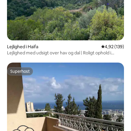
Lejlighed i Haifa
4,92 ud af 5 i
4,92 (139)
Lejlighed med udsigt over hav og dal | Roligt ophold i
Carmel
Superhost
Superhost