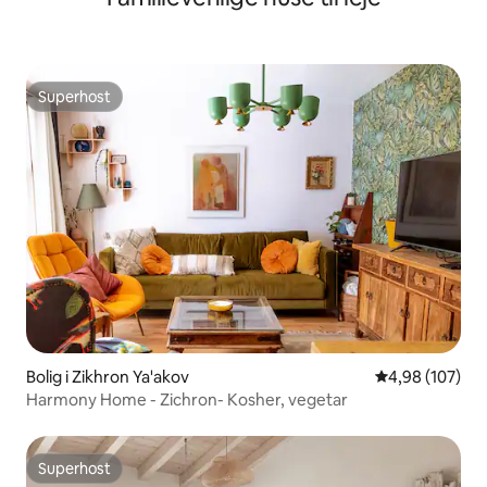
Superhost
Superhost
Bolig i Zikhron Ya'akov
4,98 ud af 5 i
4,98 (107)
Harmony Home - Zichron- Kosher, vegetar
Superhost
Superhost