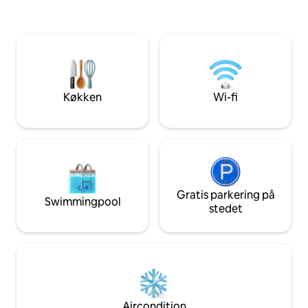
pavillon) Velegnet til par, der ønsker en
køkken,et forkæl
romantisk og rolig ferie, og til personer,
bøger, en rummeli
der ønsker at være alene eller arbejde
ortopædisk madras
hjemmefra (der er wi-fi). Og også for
arbejde med mere.
små familier, der leder efter plads og ro
gåafstand er der va
Hytten passer ind i de naturlige
naturen og Israel T
omgivelser i den særlige og økologiske
perfekt sted, hvo
Køkken
Wi-fi
landsby i et roligt, men centralt hjørne.
landskabet, så du 
Hele hytten har handikapudstyr. Vi vil
en atmosfære fuld a
med glæde hjælpe under dit ophold,
af naturen og den
sætte dig i forbindelse med aktiviteter
og restauranter og hjælpe med alt
Gratis parkering på
Swimmingpool
stedet
Aircondition