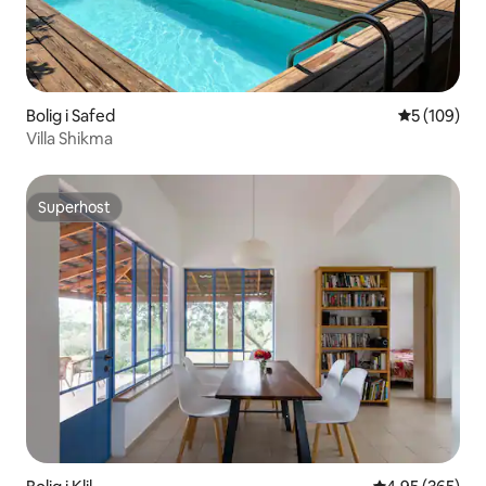
Bolig i Safed
5 ud af 5 i
5 (109)
Villa Shikma
Superhost
Superhost