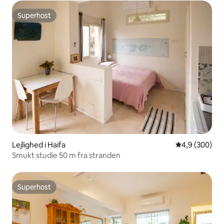
Superhost
Superhost
Lejlighed i Haifa
4,9 ud af 5 i
4,9 (300)
Smukt studie 50 m fra stranden
Superhost
Superhost