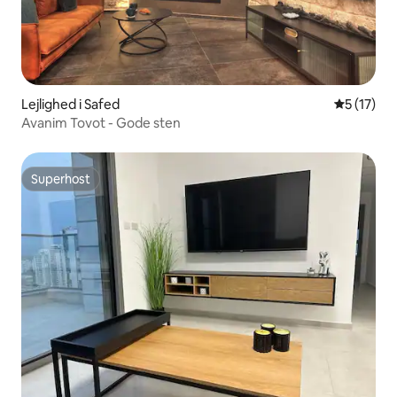
Lejlighed i Safed
5 ud af 5 
5 (17)
Avanim Tovot - Gode sten
Superhost
Superhost