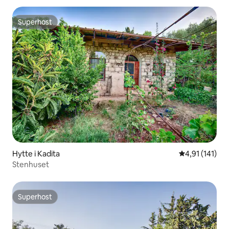
Superhost
Superhost
Hytte i Kadita
4,91 ud af 5 
4,91 (141)
Stenhuset
Superhost
Superhost