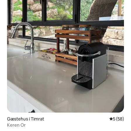
Gæstehus i Timrat
5 ud af 5 
5 (58)
Keren Or