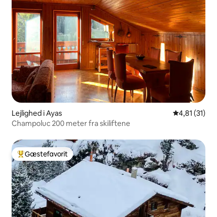
Lejlighed i Ayas
4,81 ud af 5
4,81 (31)
Champoluc 200 meter fra skiliftene
Gæstefavorit
Bedste gæstefavorit