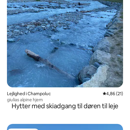
Lejlighed i Champoluc
4,86 ud af 5 
4,86 (21)
giulias alpine hjem
Hytter med skiadgang til døren til leje