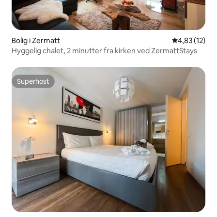
Bolig i Zermatt
4,83 ud af 5 
4,83 (12)
Hyggelig chalet, 2 minutter fra kirken ved ZermattStays
Superhost
Superhost