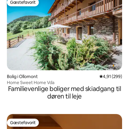
Gæstefavorit
Gæstefavorit
Bolig i Ollomont
4,91 ud af 5 i
4,91 (299)
Home Sweet Home Vda
Familievenlige boliger med skiadgang til
døren til leje
Gæstefavorit
Gæstefavorit