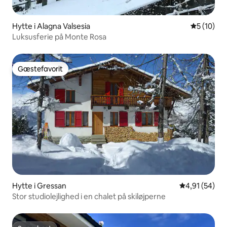
Hytte i Alagna Valsesia
5 ud af 5 
5 (10)
Luksusferie på Monte Rosa
Gæstefavorit
Gæstefavorit
Hytte i Gressan
4,91 ud af 5 
4,91 (54)
Stor studiolejlighed i en chalet på skiløjperne