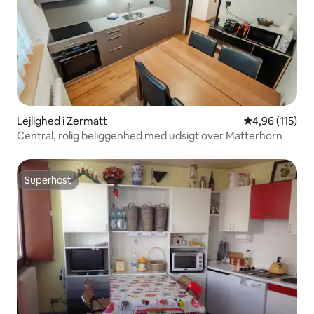
Lejlighed i Zermatt
4,96 ud af 5 i
4,96 (115)
Central, rolig beliggenhed med udsigt over Matterhorn
Superhost
Superhost