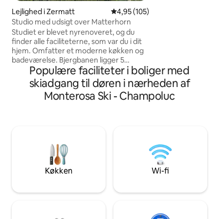
Køkkenet er fuldt
Lejlighed i Zermatt
4,95 ud af 5 i gennemsnitlig be
4,95 (105)
opvaskemaskine.
Studio med udsigt over Matterhorn
SMART-TV (49 tom
Studiet er blevet nyrenoveret, og du
internetforbindel
finder alle faciliteterne, som var du i dit
120 meter sti/skrå
hjem. Omfatter et moderne køkken og
gang) fra vejen til 
badeværelse. Bjergbanen ligger 5
adgang til lejlighe
Populære faciliteter i boliger med
minutter væk. Huset med
etværelseslejligheden ligger lige ud til
skiadgang til døren i nærheden af
gaden. Studiet er tilgængeligt via
Monterosa Ski - Champoluc
trappen. Matterhorn er det første, du
ser, når du vågner om morgenen. 100
meter under huset er der en
afsidesliggende bæk. Der er et
haveområde med siddepladser, en
lounge, en parasol, et stilfuldt spisebord
og en hyggelig atmosfære – kun til dig.
Køkken
Wi-fi