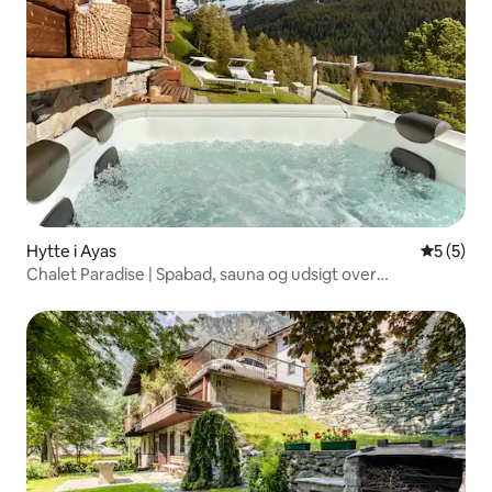
Hytte i Ayas
5 ud af 5
5 (5)
Chalet Paradise | Spabad, sauna og udsigt over
Matterhorn