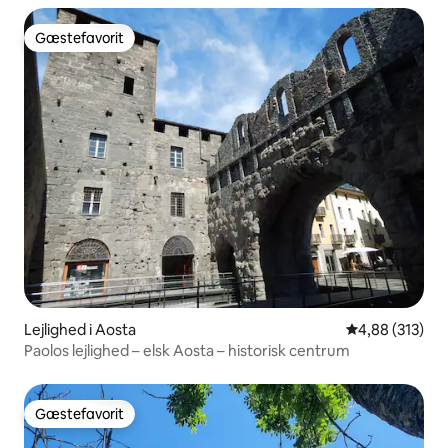
Gæstefavorit
Gæstefavorit
Lejlighed i Aosta
4,88 ud af 5 i
4,88 (313)
Paolos lejlighed – elsk Aosta – historisk centrum
Gæstefavorit
Gæstefavorit