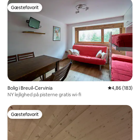
Gæstefavorit
Gæstefavorit
Bolig i Breuil-Cervinia
4,86 ud af 5 i
4,86 (183)
NY lejlighed på pisterne gratis wi-fi
Gæstefavorit
Gæstefavorit