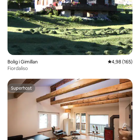
Bolig i Gimillan
4,98 ud af 5 i
4,98 (165)
Fiordaliso
Superhost
Superhost