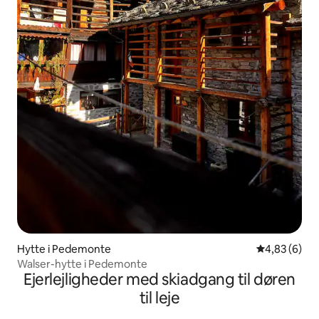
Hytte i Pedemonte
4,83 ud af 5
4,83 (6)
Walser-hytte i Pedemonte
Ejerlejligheder med skiadgang til døren
til leje