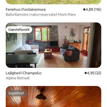
Feriehus i Fontainemore
4,89 ud af 5 i
4,89 (116)
Baita Ramoire i naturreservatet Mont Mars
Gæstefavorit
Gæstefavorit
Lejlighed i Champoluc
4,95 ud af 5 
4,95 (22)
Alpine Retreat
Superhost
Superhost