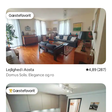
Gæstefavorit
Gæstefavorit
Lejlighed i Aosta
4,89 ud af 5 i
4,89 (287)
Domus Solis. Elegance og ro
Gæstefavorit
Bedste gæstefavorit