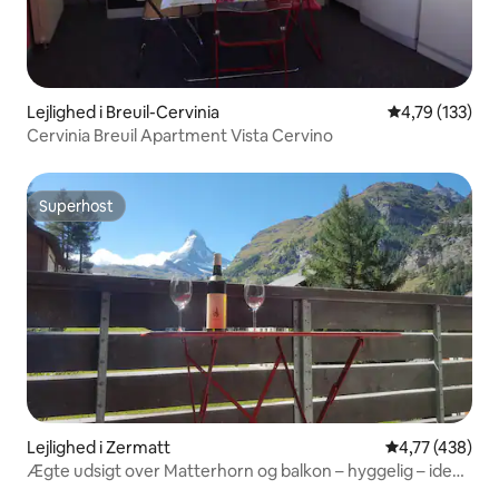
Lejlighed i Breuil-Cervinia
4,79 ud af 5 i
4,79 (133)
Cervinia Breuil Apartment Vista Cervino
Superhost
Superhost
Lejlighed i Zermatt
4,77 ud af 5 i
4,77 (438)
Ægte udsigt over Matterhorn og balkon – hyggelig – ideel
beliggenhed