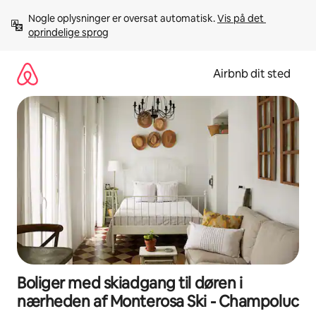
Gå
Nogle oplysninger er oversat automatisk. 
Vis på det 
videre
oprindelige sprog
til
indhold
Airbnb dit sted
Boliger med skiadgang til døren i
nærheden af Monterosa Ski - Champoluc