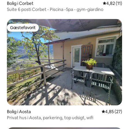
Bolig i Corbet
4,82 ud af 5
4,82 (11)
Suite 6 posti Corbet - Piscina -Spa - gym-giardino
Gæstefavorit
Gæstefavorit
Bolig i Aosta
4,85 ud af 5 
4,85 (27)
Privat hus i Aosta, parkering, top udsigt, wifi