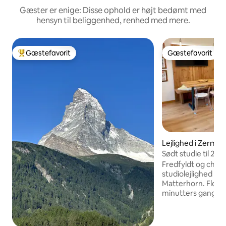
Gæster er enige: Disse ophold er højt bedømt med
hensyn til beliggenhed, renhed med mere.
Gæstefavorit
Gæstefavorit
Bedste gæstefavorit
Gæstefavorit
Lejlighed i Zermat
Sødt studie til 2-4
udsigt over Matte
Fredfyldt og cha
studiolejlighed med
Matterhorn. Flot 
minutters gang fra 
er en behagelig o
studiolejlighed på
til 2 eller nuttet og