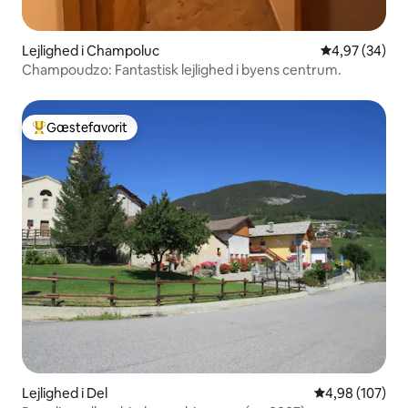
Lejlighed i Champoluc
4,97 ud af 5 
4,97 (34)
Champoudzo: Fantastisk lejlighed i byens centrum.
Gæstefavorit
Bedste gæstefavorit
Lejlighed i Del
4,98 ud af 5 i
4,98 (107)