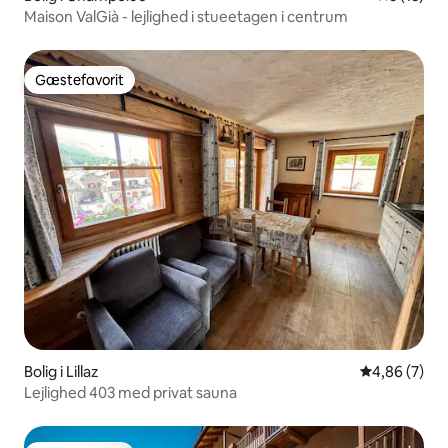
Maison ValGià - lejlighed i stueetagen i centrum
Gæstefavorit
Gæstefavorit
Bolig i Lillaz
4,86 ud af 5
4,86 (7)
Lejlighed 403 med privat sauna