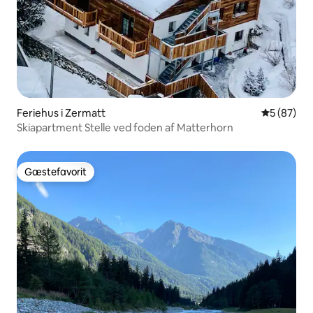
Feriehus i Zermatt
5 ud af 5 
5 (87)
Skiapartment Stelle ved foden af Matterhorn
Gæstefavorit
Gæstefavorit