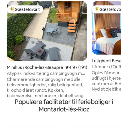
Gæstefavorit
Gæstefavorit
Bedste gæstefavorit
Bedste gæstefavo
Lejlighed i Besanç
L'Amour d'Or Rom
Minihus i Roche-lez-Beaupré
4,97 ud af 5 i gennemsnitlig b
4,97 (191)
Besançon
Oplev l'Amour d'O
Atypisk indkvartering campingvogn med
udflugt i hjertet af
alle bekvemmeligheder/racercykel
Charmerende campingvogn med alle
centrum af Besançon → INTIM 
bekvemmeligheder, rolig beliggenhed,
Nyd et øjeblik af a
til ophold året rundt. Køkken,
private spa med 68
badeværelse med bruser, dobbeltseng,
massagevandfald, p
Populære faciliteter til ferieboliger i
aircondition, sengetøj og håndklæder
genoplade batterie
medfølger. Udendørsområde og
Montarlot-lès-Rioz
PRIVAT TERRASSE:
petanquebane. Parkeringsplads.
eller en middag m
Selvbetjent ankomst mulig. Direkte
stjernerne på din e
adgang til cykelstien langs Doubs og den
PRIVILEGERET BE