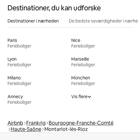
Destinationer, du kan udforske
Destinationer i nærheden
De bedste seværdigheder i nærhe
Paris
Nice
Ferieboliger
Ferieboliger
Lyon
Marseille
Ferieboliger
Ferieboliger
Milano
München
Ferieboliger
Ferieboliger
Annecy
Vis flere
Ferieboliger
Airbnb
Frankrig
Bourgogne-Franche-Comté
Haute-Saône
Montarlot-lès-Rioz