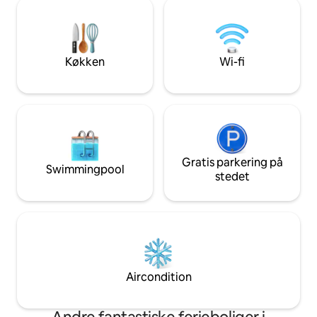
grønne cykelrute Eurovélo 6. Station 7
Beliggende i hjerte
minutter til fods, busstoppested 50 m.
centrum. BOOK NU FOR EN
Cykel- og vandrestier. Alle nødvendige
UFORGLEMMELIG 
butikker på stedet. 5 minutter fra
L'AMOUR D'OR.
Besançon. Svømmebassiner, søer i
Køkken
Wi-fi
nærheden. Mulighed for morgenmad.
Gratis parkering på
Swimmingpool
stedet
Aircondition