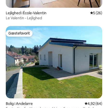
Lejlighed i École-Valentin
5 ud af 5 
5 (26)
Le Valentin - Lejlighed
Gæstefavorit
Gæstefavorit
Bolig i Andelarre
4,92 ud af 5 
4,92 (64)