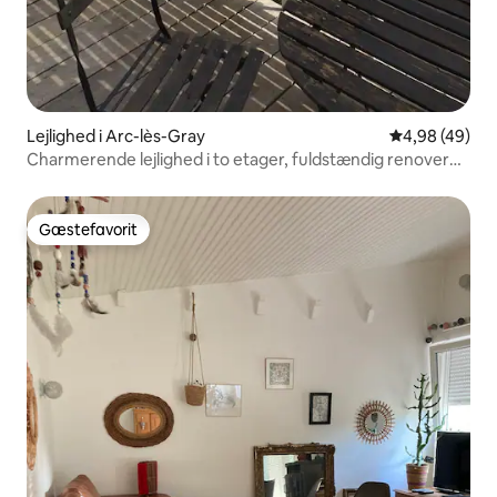
Lejlighed i Arc-lès-Gray
4,98 ud af 5 
4,98 (49)
Charmerende lejlighed i to etager, fuldstændig renoveret,
elegant, rolig
Gæstefavorit
Gæstefavorit