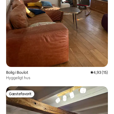
Bolig i Boulot
4,93 ud af 5 
4,93 (15)
Hyggeligt hus
Gæstefavorit
Gæstefavorit