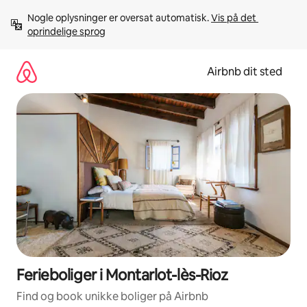
Gå
Nogle oplysninger er oversat automatisk. 
Vis på det 
videre
oprindelige sprog
til
indhold
Airbnb dit sted
Ferieboliger i Montarlot-lès-Rioz
Find og book unikke boliger på Airbnb