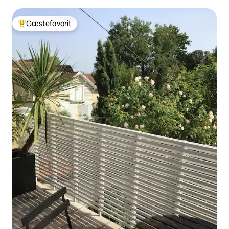
Gæstefavorit
Bedste gæstefavorit