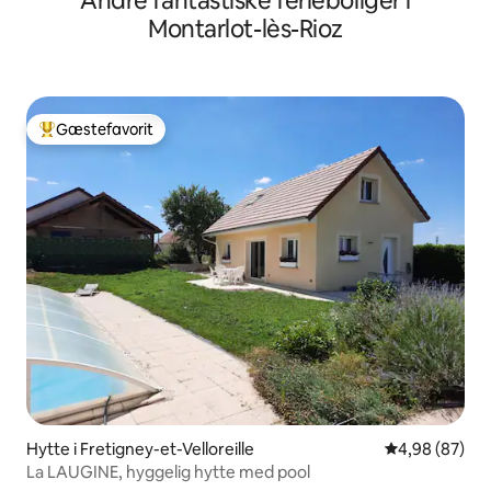
Andre fantastiske ferieboliger i
Montarlot-lès-Rioz
Gæstefavorit
Bedste gæstefavorit
Hytte i Fretigney-et-Velloreille
4,98 ud af 5 
4,98 (87)
La LAUGINE, hyggelig hytte med pool