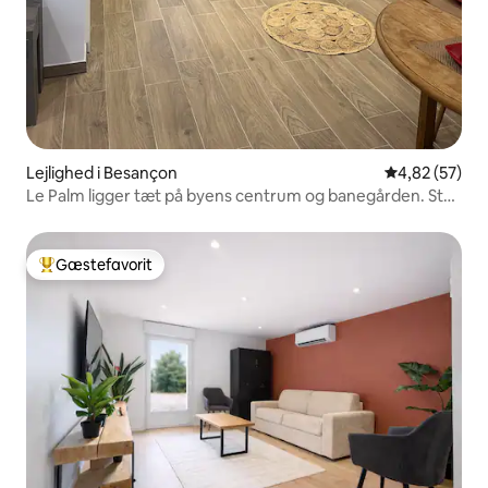
Lejlighed i Besançon
4,82 ud af 5 
4,82 (57)
Le Palm ligger tæt på byens centrum og banegården. Stor
parkeringsplads
Gæstefavorit
Bedste gæstefavorit