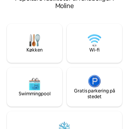
Tiki-bar – Nyd udsi
huset på siden og tilføje et mudderrum.
Moline
morgenkaffe og af
Jeg er 66 år med nye knæ, så processen
adgang til floden – 
er langsom, især om vinteren, men intet,
lancering fra en 
der sker udenfor, vil påvirke dit ophold.
Great River Trail &
Jeg får gode omtaler fra mine gæster,
out the front door;
der alle synes, at interiøret er
☀ Historisk charme
afslappende og smagfuldt indrettet
engang var hjems
med alle de faciliteter, der er
When Ice Cream &
nødvendige for et behageligt ophold
Køkken
Wi-fi
☀ året rundt
Gratis parkering på
Swimmingpool
stedet