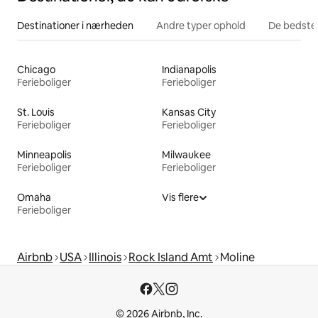
Destinationer i nærheden
Andre typer ophold
De bedste
Chicago
Indianapolis
Ferieboliger
Ferieboliger
St. Louis
Kansas City
Ferieboliger
Ferieboliger
Minneapolis
Milwaukee
Ferieboliger
Ferieboliger
Omaha
Vis flere
Ferieboliger
Airbnb
USA
Illinois
Rock Island Amt
Moline
© 2026 Airbnb, Inc.