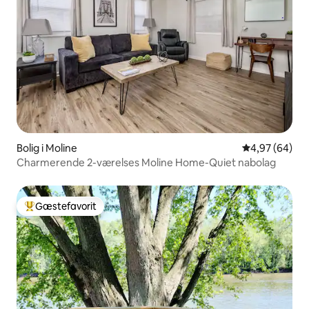
Bolig i Moline
4,97 ud af 5 
4,97 (64)
Charmerende 2-værelses Moline Home-Quiet nabolag
Gæstefavorit
Bedste gæstefavorit