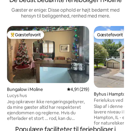
Gæster er enige: Disse ophold er højt bedømt med
hensyn til beliggenhed, renhed med mere.
Gæstefavorit
Gæstefavorit
Bedste gæstefavorit
Gæstefavorit
Bungalow i Moline
4,91 ud af 5 i gennemsnitlig b
4,91 (219)
Byhus i Hampton
Lucys hus
Ferielukus ved flo
Jeg opkræver ikke rengøringsgebyrer,
bar og adgang til 
Slap af i denne c
da mine gæster altid har respekteret
lavere niveau i Miss
ejendommen og reglerne. Hvis du
Hampton, IL - et fr
efterlader et stort ... rod, kan du
for naturelskere 
forvente et gebyr. Ydersiden af huset er
Populære faciliteter til ferieboliger i
eventyrere. ☀ Rummelig terrasse og
under opførelse, da jeg er ved at sætte