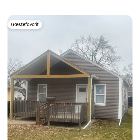
Gæstefavorit
Gæstefavorit