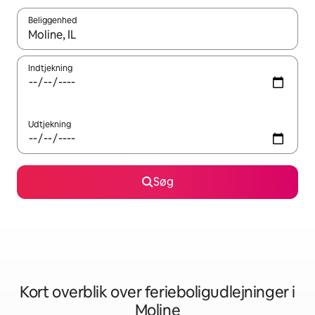
Beliggenhed
Når resultaterne er tilgængelige, skal du navigere med piletaste
Indtjekning
Udtjekning
Søg
Kort overblik over ferieboligudlejninger i
Moline