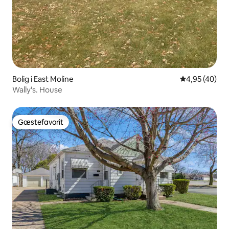
Bolig i East Moline
4,95 ud af 5 
4,95 (40)
Wally's. House
Gæstefavorit
Gæstefavorit