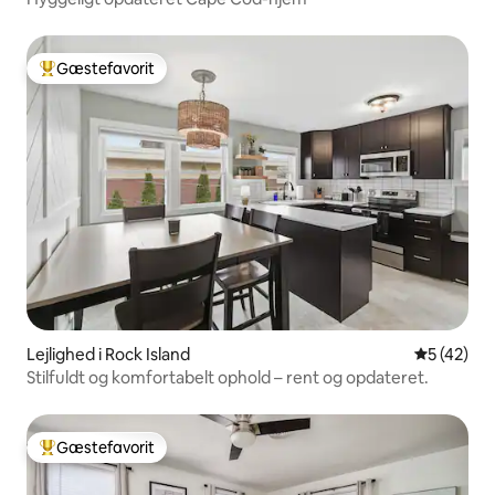
Gæstefavorit
Bedste gæstefavorit
Lejlighed i Rock Island
5 ud af 5 
5 (42)
Stilfuldt og komfortabelt ophold – rent og opdateret.
Gæstefavorit
Bedste gæstefavorit