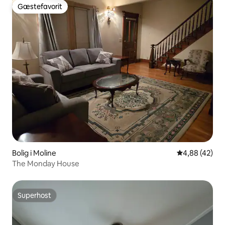
Gæstefavorit
Gæstefavorit
Bolig i Moline
4,88 ud af 5 
4,88 (42)
The Monday House
Superhost
Superhost