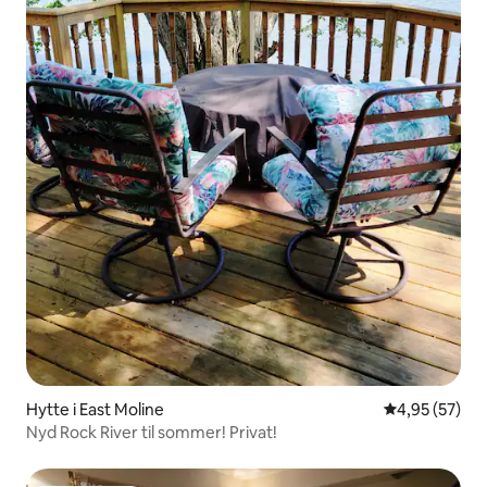
Hytte i East Moline
4,95 ud af 5 
4,95 (57)
Nyd Rock River til sommer! Privat!