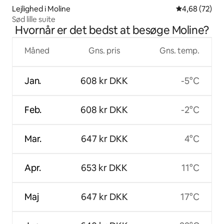
Lejlighed i Moline
4,68 ud af 5 
4,68 (72)
Sød lille suite
Hvornår er det bedst at besøge Moline?
Måned
Gns. pris
Gns. temp.
Jan.
608 kr DKK
-5°C
Feb.
608 kr DKK
-2°C
Mar.
647 kr DKK
4°C
Apr.
653 kr DKK
11°C
Maj
647 kr DKK
17°C