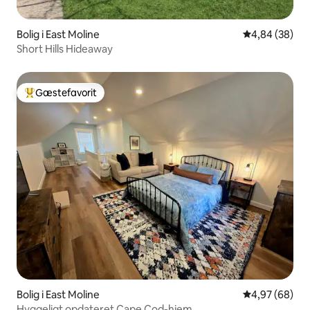
Bolig i East Moline
4,84 ud af 5 
4,84 (38)
Short Hills Hideaway
Gæstefavorit
Bedste gæstefavorit
Bolig i East Moline
4,97 ud af 5 
4,97 (68)
Hyggeligt opdateret Cape Cod-hjem