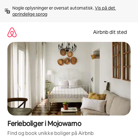
Gå
Nogle oplysninger er oversat automatisk. 
Vis på det 
videre
oprindelige sprog
til
indhold
Airbnb dit sted
Ferieboliger i Mojowarno
Find og book unikke boliger på Airbnb