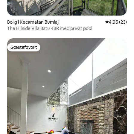
Bolig i Kecamatan Bumiaji
4,96 ud af 5 
4,96 (23)
The Hillside Villa Batu 4BR med privat pool
Gæstefavorit
Gæstefavorit