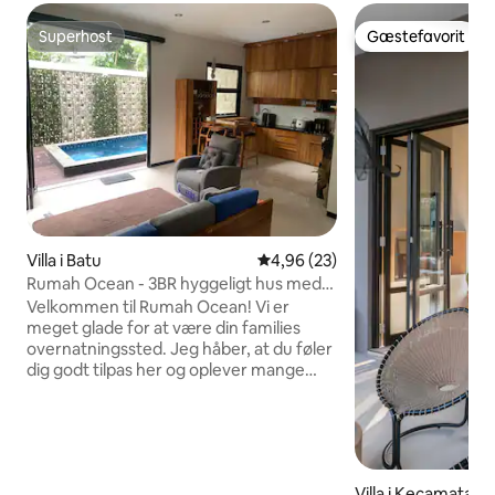
Superhost
Gæstefavorit
Superhost
Gæstefavorit
Villa i Batu
4,96 ud af 5 i gennemsnitlig b
4,96 (23)
Rumah Ocean - 3BR hyggeligt hus med
pool
Velkommen til Rumah Ocean! Vi er
meget glade for at være din families
overnatningssted. Jeg håber, at du føler
dig godt tilpas her og oplever mange
sjove øjeblikke. Rumah Ocean ligger i et
dejligt, roligt område, der er perfekt til at
slappe af og lade op. Hver morgen kan
du nyde sollyset og den smukke udsigt
fra begge sider: Panderman Hill og
Villa i Kecamatan 