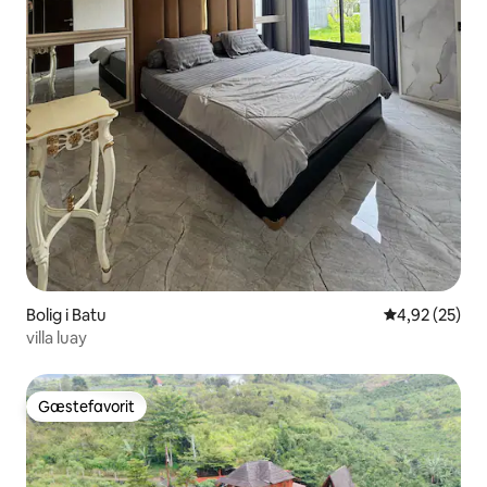
Bolig i Batu
4,92 ud af 5 
4,92 (25)
villa luay
Gæstefavorit
Gæstefavorit