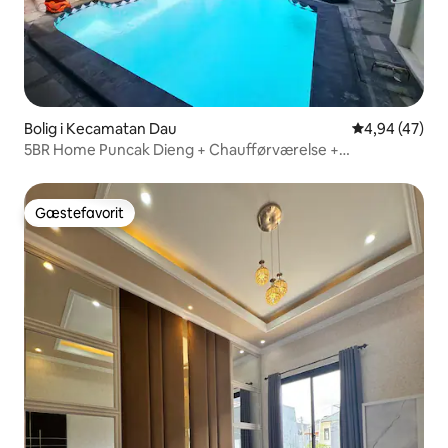
Bolig i Kecamatan Dau
4,94 ud af 5 
4,94 (47)
5BR Home Puncak Dieng + Chaufførværelse +
MnPickleBall
Gæstefavorit
Gæstefavorit