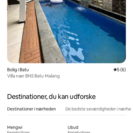
Bolig i Batu
5 ud af 5
5 (6)
Villa nær BNS Batu Malang
Destinationer, du kan udforske
Destinationer i nærheden
De bedste seværdigheder i nærhe
Mengwi
Ubud
Ferieboliger
Ferieboliger