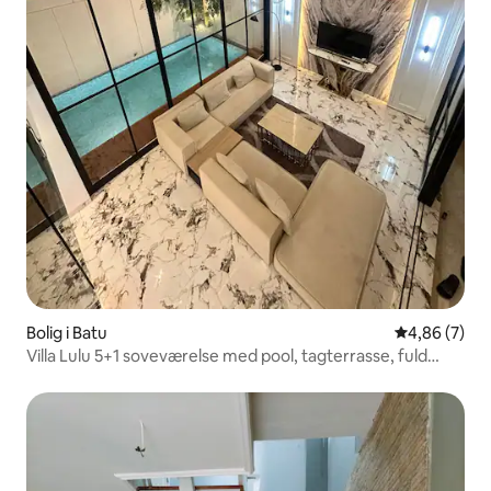
Bolig i Batu
4,86 ud af 5
4,86 (7)
Villa Lulu 5+1 soveværelse med pool, tagterrasse, fuld
aircondition