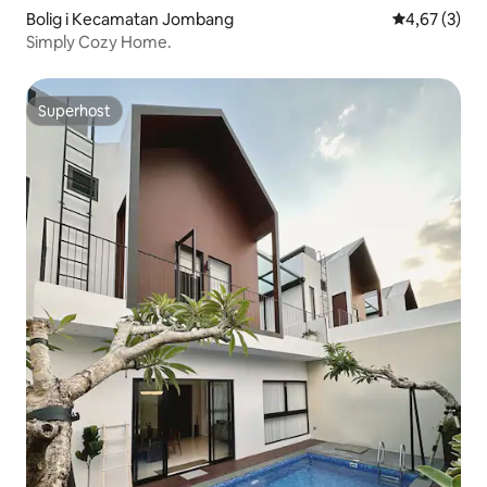
Bolig i Kecamatan Jombang
4,67 ud af 5
4,67 (3)
Simply Cozy Home.
Superhost
Superhost