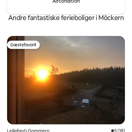
Aircondition
Andre fantastiske ferieboliger i Möckern
Gæstefavorit
Gæstefavorit
Lejlighed i Gommern
5 ud af 5 
5 (18)