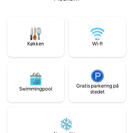
landskab eller Elbe
(100Mbit) og et fladt tv. Der er
cykel. Gå en tur i 
håndklæder og sengetøj til rådighed.
Landesgartenschau 
der kun ligger 4 k
udendørs koncert 
vinmark.
Køkken
Wi-fi
Gratis parkering på
Swimmingpool
stedet