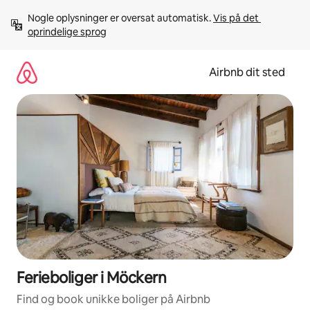
Gå
Nogle oplysninger er oversat automatisk. 
Vis på det 
videre
oprindelige sprog
til
indhold
Airbnb dit sted
Ferieboliger i Möckern
Find og book unikke boliger på Airbnb