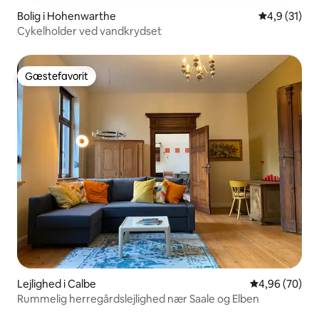
Bolig i Hohenwarthe
4,9 ud af 5 
4,9 (31)
Cykelholder ved vandkrydset
Gæstefavorit
Gæstefavorit
Lejlighed i Calbe
4,96 ud af 5 
4,96 (70)
Rummelig herregårdslejlighed nær Saale og Elben