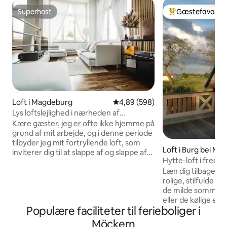
Superhost
Gæstefavorit
Superhost
Bedste gæstefavo
Loft i Magdeburg
4,89 ud af 5 i gennemsnitlig be
4,89 (598)
Lys loftslejlighed i nærheden af
universitetet inkl. Netflix, RTL+
Kære gæster, jeg er ofte ikke hjemme på
grund af mit arbejde, og i denne periode
tilbyder jeg mit fortryllende loft, som
Loft i Burg bei M
inviterer dig til at slappe af og slappe af
Hytte-loft i fredel
på grund af sin rolige beliggenhed. Ud
Læn dig tilbage og 
over en lækker morgenkaffe tilbyder
rolige, stilfulde b
lejligheden masser af lys i en fantastisk
de milde sommera
fabriksstemning. Lejligheden er fuldt
eller de kølige eft
udstyret med en stor 1,80x2,00m seng
Populære faciliteter til ferieboliger i
foran pejsen. Vågn 
og en hyggelig sovesofa. I har også
træerne, og udfor
internet med glasfiberhastighed
Möckern