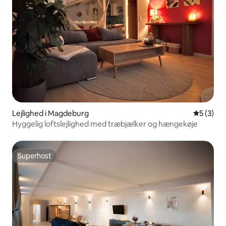
Lejlighed i Magdeburg
5 ud af 5
5 (3)
Hyggelig loftslejlighed med træbjælker og hængekøje
Superhost
Superhost