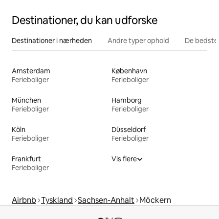
Destinationer, du kan udforske
Destinationer i nærheden
Andre typer ophold
De bedste
Amsterdam
København
Ferieboliger
Ferieboliger
München
Hamborg
Ferieboliger
Ferieboliger
Köln
Düsseldorf
Ferieboliger
Ferieboliger
Frankfurt
Vis flere
Ferieboliger
Airbnb
Tyskland
Sachsen-Anhalt
Möckern