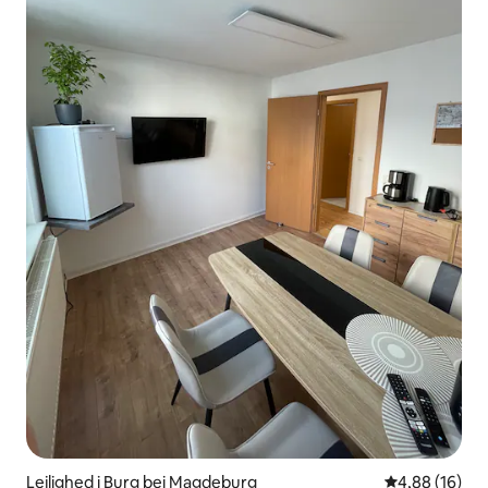
Lejlighed i Burg bei Magdeburg
4,88 ud af 5 
4,88 (16)