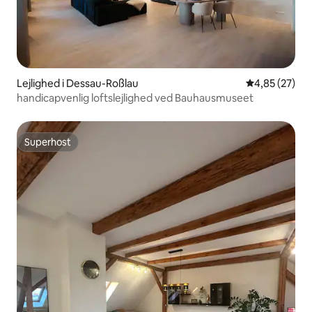
Lejlighed i Dessau-Roßlau
4,85 ud af 5 
4,85 (27)
handicapvenlig loftslejlighed ved Bauhausmuseet
Superhost
Superhost