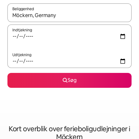
Beliggenhed
Når resultaterne er tilgængelige, skal du navigere med piletaste
Indtjekning
Udtjekning
Søg
Kort overblik over ferieboligudlejninger i
Möckern