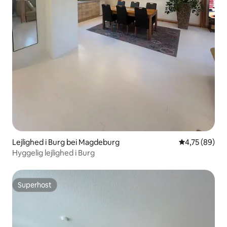
Lejlighed i Burg bei Magdeburg
4,75 ud af 5 
4,75 (89)
Hyggelig lejlighed i Burg
Superhost
Superhost