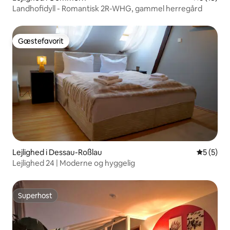
Landhofidyll - Romantisk 2R-WHG, gammel herregård
Gæstefavorit
Gæstefavorit
Lejlighed i Dessau-Roßlau
5 ud af 5
5 (5)
Lejlighed 24 | Moderne og hyggelig
Superhost
Superhost