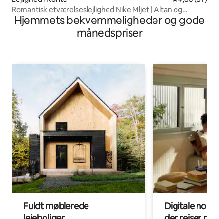
Romantisk etværelseslejlighed Nike Mljet | Altan og
Hjemmets bekvemmeligheder og gode
fredfyldt
månedspriser
Fuldt møblerede
Digitale noma
lejeboliger
der rejser me