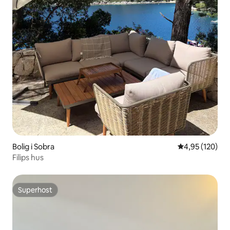
Bolig i Sobra
4,95 ud af 5 i
4,95 (120)
Filips hus
Superhost
Superhost