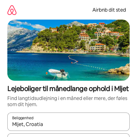
Gå
videre
Airbnb dit sted
til
indhold
Lejeboliger til månedlange ophold i Mljet
Find langtidsudlejning i en måned eller mere, der føles
som dit hjem.
Beliggenhed
Når resultaterne er tilgængelige, skal du navigere med piletaste