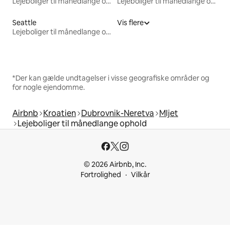
Lejeboliger til månedlange ophold
Lejeboliger til månedlange ophold
Seattle
Vis flere
Lejeboliger til månedlange ophold
*Der kan gælde undtagelser i visse geografiske områder og
for nogle ejendomme.
Airbnb
Kroatien
Dubrovnik-Neretva
Mljet
Lejeboliger til månedlange ophold
© 2026 Airbnb, Inc.
Fortrolighed
Vilkår