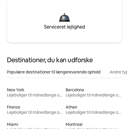
Serviceret lejlighed
Destinationer, du kan udforske
Populære destinationer til længerevarende ophold
Andre typ
New York
Barcelona
Lejeboliger til månedlange ophold
Lejeboliger til månedlange ophold
Firenze
Athen
Lejeboliger til månedlange ophold
Lejeboliger til månedlange ophold
Miami
Montreal