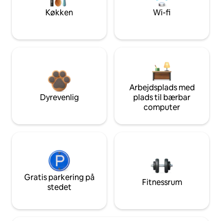
Køkken
Wi-fi
Arbejdsplads med
Dyrevenlig
plads til bærbar
computer
Gratis parkering på
Fitnessrum
stedet