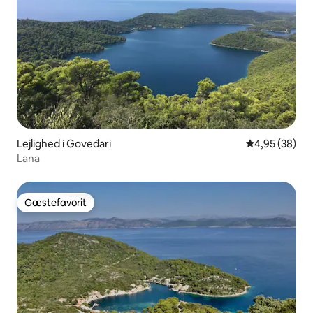
Lejlighed i Goveđari
4,95 ud af 5 
4,95 (38)
Lana
Gæstefavorit
Gæstefavorit