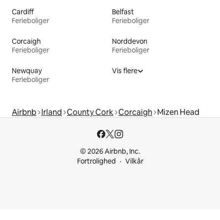
Cardiff
Belfast
Ferieboliger
Ferieboliger
Corcaigh
Norddevon
Ferieboliger
Ferieboliger
Newquay
Vis flere
Ferieboliger
Airbnb
Irland
County Cork
Corcaigh
Mizen Head
© 2026 Airbnb, Inc.
Fortrolighed
Vilkår