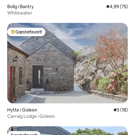
Bolig i Bantry
4,99 ud af 5 
4,99 (75)
Whitewater
Gæstefavorit
Bedste gæstefavorit
Hytte i Goleen
5 ud af 5 
5 (18)
Carraig Lodge i Goleen