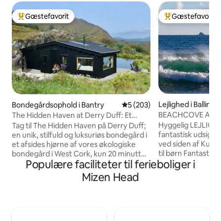
Gæstefavorit
Gæstefavorit
Bedste gæstefavorit
Bedste gæstefavo
Lejlighed i Ballinske
Bondegårdsophold i Bantry
5 ud af 5 i gennemsnitlig be
5 (203)
BEACHCOVE APT. S
The Hidden Haven at Derry Duff: Et
.Ballinskelligs
romantisk tilflugtssted
Hyggelig LEJLIGH
Tag til The Hidden Haven på Derry Duff;
fantastisk udsigt
en unik, stilfuld og luksuriøs bondegård i
ved siden af Kun 
et afsides hjørne af vores økologiske
til børn Fantastisk beliggenhed 20 meter
bondegård i West Cork, kun 20 minutter
Populære faciliteter til ferieboliger i
fra stranden Skellig Falcon bådture til
fra Bantry og Glengarriff. Vi har designet
Skelligs fra den lo
denne boutique, øko-retreat til at byde
Mizen Head
kørsel Skellig Cho
gæster velkommen til at nyde
SKELLIG-RINGEN W
panoramaudsigt over bjergene, det vilde
GRATIS WI-FI Netfl
landskab, et spabad ved søen, fred, ro
Rock og kystlinjen herfra. 
og vores økologiske produkter. The
uden for døren Bolu
Hidden Haven tilbyder et romantisk