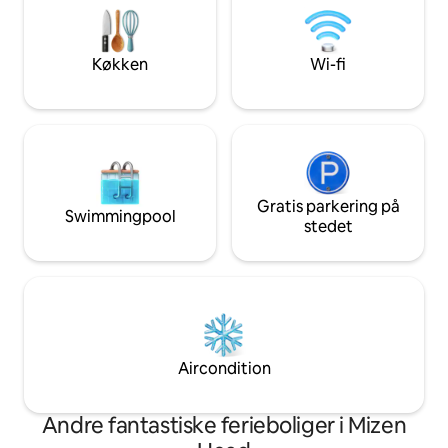
WARS-FILMENS beliggenh
bondegårdsophold med plads til at
Sky Reserve Skellig Heritage Centre
genoprette kontakten, slappe af og hvile
Ingen kæledyr
omgivet af naturens rolige rytme.
Køkken
Wi-fi
Gratis parkering på
Swimmingpool
stedet
Aircondition
Andre fantastiske ferieboliger i Mizen