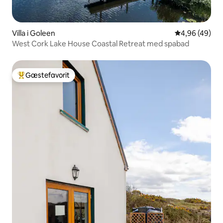
Villa i Goleen
4,96 ud af 5 
4,96 (49)
West Cork Lake House Coastal Retreat med spabad
Gæstefavorit
Bedste gæstefavorit