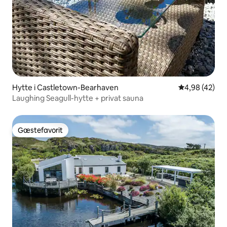
Hytte i Castletown-Bearhaven
4,98 ud af 5 
4,98 (42)
Laughing Seagull-hytte + privat sauna
Gæstefavorit
Gæstefavorit