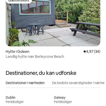
Gæstefavorit
Gæstefavorit
Hytte i Goleen
4,97 ud af 5 
4,97 (34)
Landlig hytte nær Barleycove Beach
Destinationer, du kan udforske
Destinationer i nærheden
De bedste seværdigheder i nærhe
Dublin
Galway
Ferieboliger
Ferieboliger