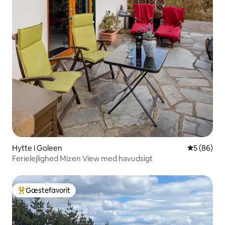
Hytte i Goleen
5 ud af 5 
5 (86)
Ferielejlighed Mizen View med havudsigt
Gæstefavorit
Bedste gæstefavorit