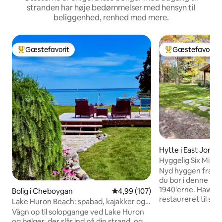
stranden har høje bedømmelser med hensyn til
beliggenhed, renhed med mere.
Gæstefavorit
Gæstefavorit
Bedste gæstefavorit
Bedste gæstefavo
Hytte i East Jorda
Hyggelig Six Mile 
Nyd hyggen fra e
du bor i denne hyg
1940'erne. Hawks N
Bolig i Cheboygan
4,99 ud af 5 i gennemsnitlig be
4,99 (107)
restaureret til sin
Lake Huron Beach: spabad, kajakker og
samtidig med at al
fantastisk udsigt
Vågn op til solopgange ved Lake Huron
er vævet gennem 
og bølger, der slår ind på din strand, og