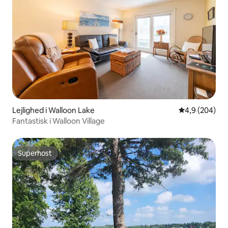
Lejlighed i Walloon Lake
4,9 ud af 5 i
4,9 (204)
Fantastisk i Walloon Village
Superhost
Superhost