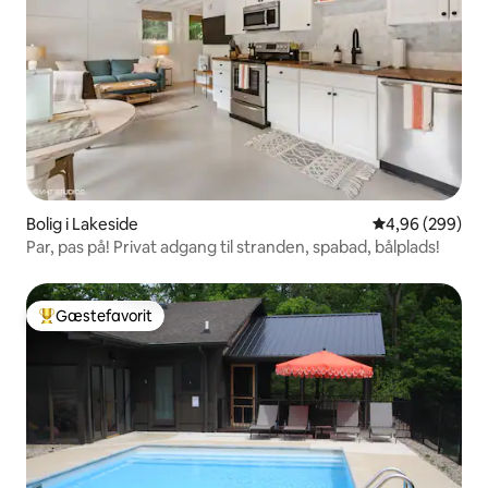
Bolig i Lakeside
4,96 ud af 5 i
4,96 (299)
Par, pas på! Privat adgang til stranden, spabad, bålplads!
Gæstefavorit
Bedste gæstefavorit