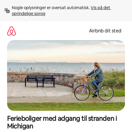
Gå
Nogle oplysninger er oversat automatisk. 
Vis på det 
videre
oprindelige sprog
til
indhold
Airbnb dit sted
Ferieboliger med adgang til stranden i
Michigan