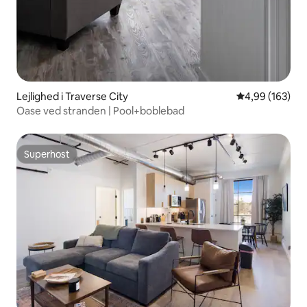
Lejlighed i Traverse City
4,99 ud af 5 i
4,99 (163)
Oase ved stranden | Pool+boblebad
Superhost
Superhost