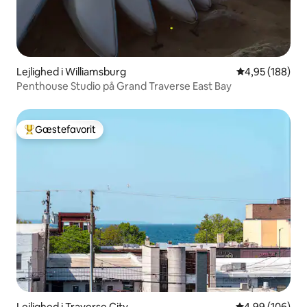
Lejlighed i Williamsburg
4,95 ud af 5 i
4,95 (188)
Penthouse Studio på Grand Traverse East Bay
Gæstefavorit
Bedste gæstefavorit
Lejlighed i Traverse City
4,99 ud af 5 i
4,99 (106)