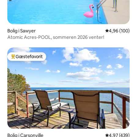
Bolig i Sawyer
4,96 ud af 5 i
4,96 (100)
Atomic Acres-POOL, sommeren 2026 venter!
Gæstefavorit
Bedste gæstefavorit
Bolig i Carsonville
4,97 ud af 5 i
4,97 (439)