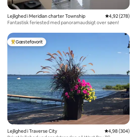
Lejlighed i Meridian charter Township
4,92 ud af 5 i
4,92 (278)
Fantastisk feriested med panoramaudsigt over søen!
Gæstefavorit
Bedste gæstefavorit
Lejlighed i Traverse City
4,98 ud af 5 i
4,98 (304)