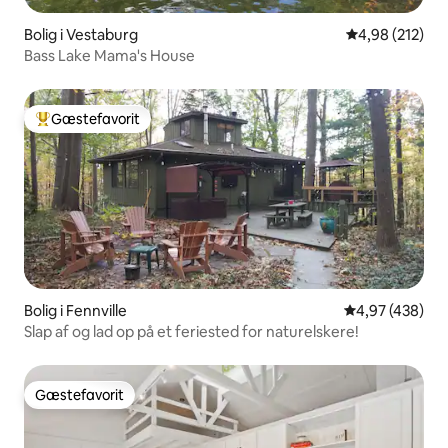
Bolig i Vestaburg
4,98 ud af 5 i
4,98 (212)
Bass Lake Mama's House
Gæstefavorit
Bedste gæstefavorit
Bolig i Fennville
4,97 ud af 5 i
4,97 (438)
Slap af og lad op på et feriested for naturelskere!
Gæstefavorit
Gæstefavorit