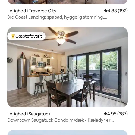
Lejlighed i Traverse City
4,88 ud af 5 i
4,88 (192)
3rd Coast Landing: spabad, hyggelig stemning,
beliggenhed!
Gæstefavorit
Bedste gæstefavorit
Lejlighed i Saugatuck
4,95 ud af 5 i
4,95 (387)
Downtown Saugatuck Condo m/dæk - Kæledyr er
velkomne