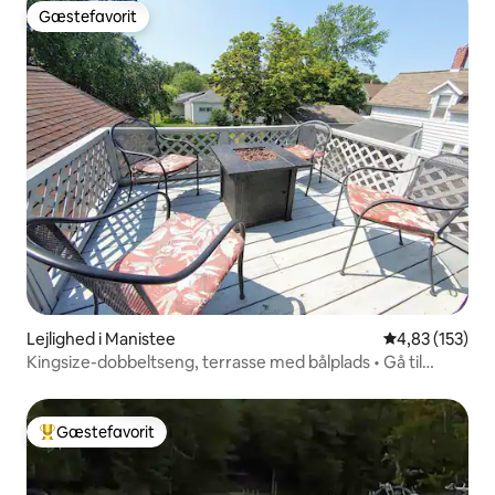
Gæstefavorit
Gæstefavorit
Lejlighed i Manistee
4,83 ud af 5 i
4,83 (153)
Kingsize-dobbeltseng, terrasse med bålplads • Gå til
stranden og centrum
Gæstefavorit
Bedste gæstefavorit