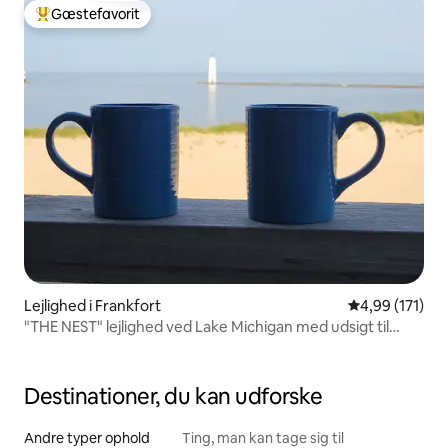
Gæstefavorit
Bedste gæstefavorit
Lejlighed i Frankfort
4,99 ud af 5 i
4,99 (171)
"THE NEST" lejlighed ved Lake Michigan med udsigt til
fyrtårnet
Destinationer, du kan udforske
Andre typer ophold
Ting, man kan tage sig til