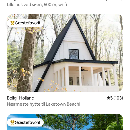
Lille hus ved søen, 500 m, wi-fi
Gæstefavorit
Bedste gæstefavorit
Bolig i Holland
5 ud af 5 i
5 (103)
Nærmeste hytte til Laketown Beach!
Gæstefavorit
Bedste gæstefavorit