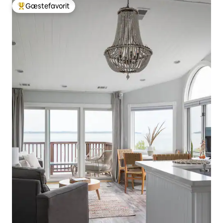
Gæstefavorit
Bedste gæstefavorit