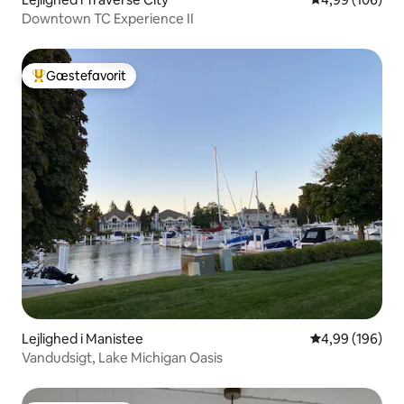
Downtown TC Experience II
Gæstefavorit
Bedste gæstefavorit
Lejlighed i Manistee
4,99 ud af 5 i
4,99 (196)
Vandudsigt, Lake Michigan Oasis