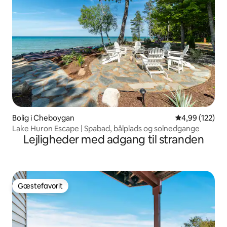
Bolig i Cheboygan
4,99 ud af 5 i
4,99 (122)
Lake Huron Escape | Spabad, bålplads og solnedgange
Lejligheder med adgang til stranden
Gæstefavorit
Gæstefavorit