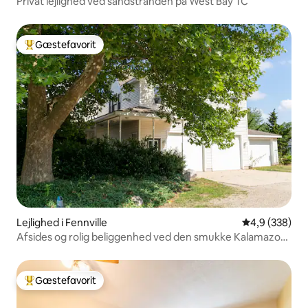
Privat lejlighed ved sandstranden på West Bay TC
Gæstefavorit
Bedste gæstefavorit
Lejlighed i Fennville
4,9 ud af 5 i
4,9 (338)
Afsides og rolig beliggenhed ved den smukke Kalamazoo
River
Gæstefavorit
Bedste gæstefavorit