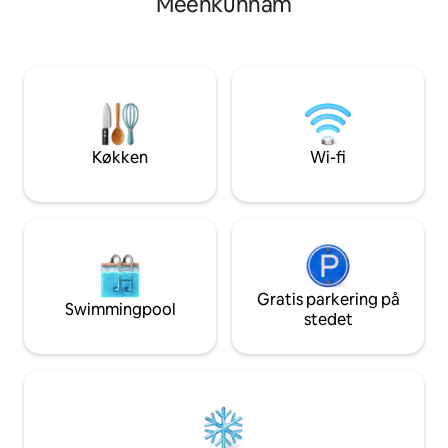
Meenkunnam
hvilket skaber et fristed, du vil længes
Ilaveezhapoonchira 
efter at besøge igen. Jhula Villa ligger på
Oplev perfekt natur
et grundstykke med udsigt over den
i Kudayathoor, en
rolige Muvattupuzha-flod og er et ideelt
filmoptagelseslok
romantisk tilflugtssted/til solorejser/for
forfattere eller hjemmekontor.
Beliggende 1 time fra lufthavnen og
togstationen. Bookinger forbliver
Køkken
Wi-fi
eksklusive på Airbnb uden direkte
reservationer.
Gratis parkering på
Swimmingpool
stedet