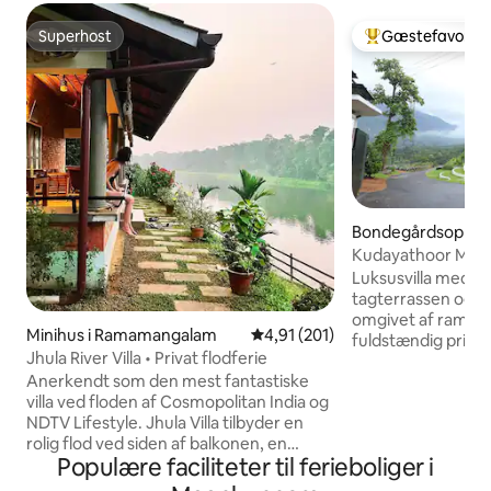
Superhost
Gæstefavorit
Superhost
Bedste gæstefavo
Bondegårdsophold
m
Kudayathoor Mount
luksusbondegård
Luksusvilla med in
tagterrassen og fø
omgivet af rambut
Minihus i Ramamangalam
4,91 ud af 5 i gennemsnitlig b
4,91 (201)
fuldstændig priva
Jhula River Villa • Privat flodferie
udsigt over søen 
Anerkendt som den mest fantastiske
af Malankara-rese
villa ved floden af Cosmopolitan India og
populære steder:
NDTV Lifestyle. Jhula Villa tilbyder en
km Ilaveezhapoonch
rolig flod ved siden af balkonen, en
Kallu, 28 km Tho
Populære faciliteter til ferieboliger i
strålende solnedgang og en landsby, der
Ernakulam, mindre
føles som om tiden har stået stille,
arrangerer trekking