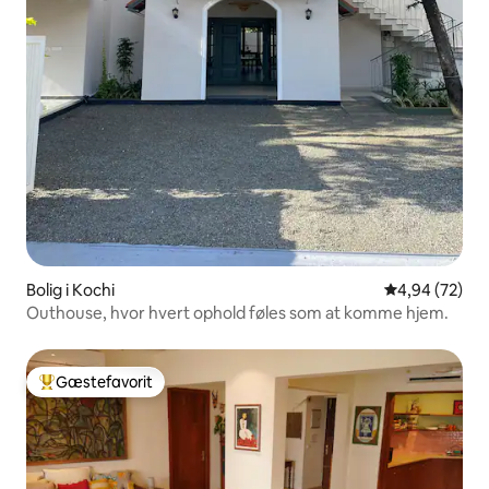
Bolig i Kochi
4,94 ud af 5 
4,94 (72)
Outhouse, hvor hvert ophold føles som at komme hjem.
Gæstefavorit
Bedste gæstefavorit