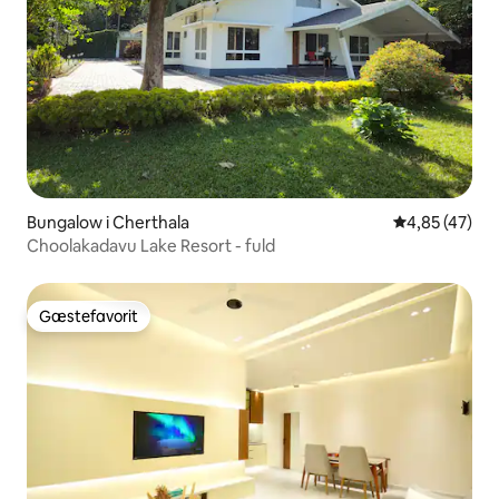
Bungalow i Cherthala
4,85 ud af 5 
4,85 (47)
Choolakadavu Lake Resort - fuld
Gæstefavorit
Gæstefavorit