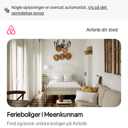
Gå
Nogle oplysninger er oversat automatisk. 
Vis på det 
videre
oprindelige sprog
til
indhold
Airbnb dit sted
Ferieboliger i Meenkunnam
Find og book unikke boliger på Airbnb