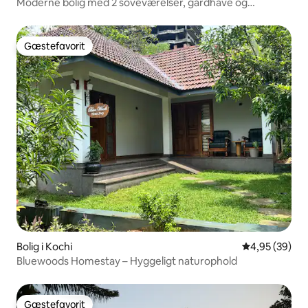
Moderne bolig med 2 soveværelser, gårdhave og
tagterrasse med græsplæne
Gæstefavorit
Gæstefavorit
Bolig i Kochi
4,95 ud af 5 
4,95 (39)
Bluewoods Homestay – Hyggeligt naturophold
Gæstefavorit