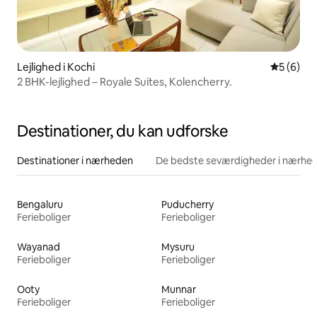
Lejlighed i Kochi
5 ud af 5
5 (6)
2 BHK-lejlighed – Royale Suites, Kolencherry.
Destinationer, du kan udforske
Destinationer i nærheden
De bedste seværdigheder i nærhe
Bengaluru
Puducherry
Ferieboliger
Ferieboliger
Wayanad
Mysuru
Ferieboliger
Ferieboliger
Ooty
Munnar
Ferieboliger
Ferieboliger