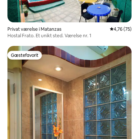
Privat værelse i Matanzas
4,76 ud af 5 
4,76 (75)
Hostal Frato. Et unikt sted. Værelse nr. 1
Gæstefavorit
Gæstefavorit