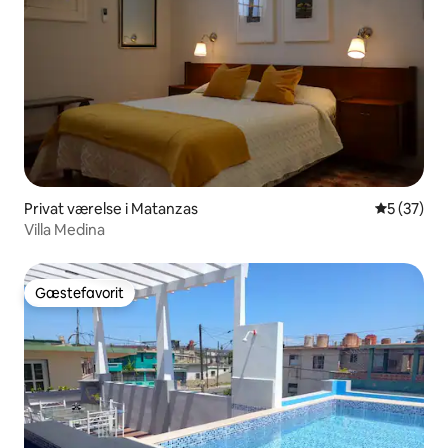
Privat værelse i Matanzas
5 ud af 5 
5 (37)
Villa Medina
Gæstefavorit
Gæstefavorit