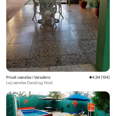
Privat værelse i Varadero
4,94 ud af 5 i
4,94 (104)
Lej værelse David og Yinet