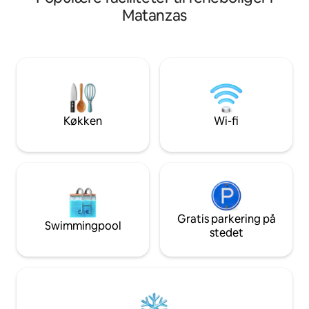
Hovedstrand 300 meter nær. Her vil du
ferie. Vi er kun 5 
Matanzas
nyde vores tropiske klima og få
centrum i bil. Vi er 
kendskab til en tipisk cubansk livsstil.
hyggeligt traditi
Blandt de attraktioner af turistmæssig
mad og drikke. Vi 
interesse i nærheden af vores by er koral
anmeldelser fra al
barriere og huler til nydelse af dykning
været helt tilfred
eller snorkling. Nem 10 minutters kørsel
Du vil altid have
til Varadero eller 25 til Matanzas.
og hjælp.
Køkken
Wi-fi
Gratis parkering på
Swimmingpool
stedet