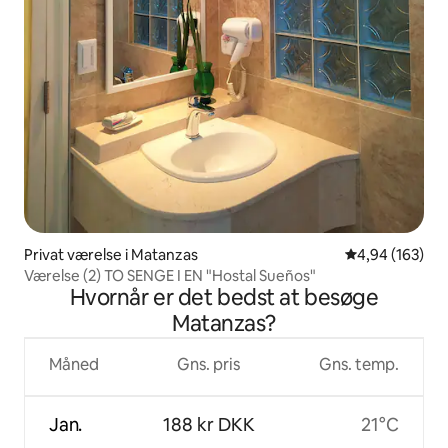
Privat værelse i Matanzas
4,94 ud af 5 i
4,94 (163)
Værelse (2) TO SENGE I EN "Hostal Sueños"
Hvornår er det bedst at besøge
Matanzas?
Måned
Gns. pris
Gns. temp.
Jan.
188 kr DKK
21°C