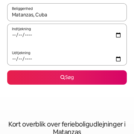
Beliggenhed
Når resultaterne er tilgængelige, skal du navigere med piletaste
Indtjekning
Udtjekning
Søg
Kort overblik over ferieboligudlejninger i
Matanzas