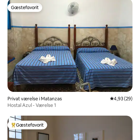
Gæstefavorit
Gæstefavorit
Privat værelse i Matanzas
4,93 ud af 5 
4,93 (29)
Hostal Azul - Værelse 1
Gæstefavorit
Bedste gæstefavorit