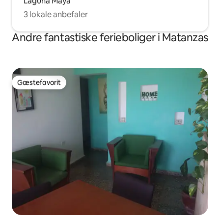
Laguna Maya
3 lokale anbefaler
Andre fantastiske ferieboliger i Matanzas
Gæstefavorit
Gæstefavorit