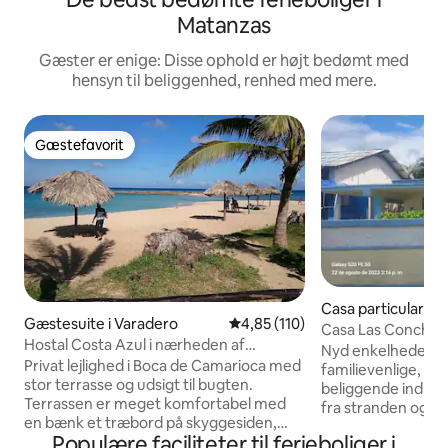
Matanzas
Gæster er enige: Disse ophold er højt bedømt med
hensyn til beliggenhed, renhed med mere.
Gæstefavorit
Gæstefavorit
Casa particular i 
Gæstesuite i Varadero
4,85 ud af 5 i gennemsnitlig b
4,85 (110)
Casa Las Conchas
Hostal Costa Azul i nærheden af
Nyd enkelheden 
Varadero til den bedste pris
Privat lejlighed i Boca de Camarioca med
familievenlige, rol
stor terrasse og udsigt til bugten.
beliggende indkva
Terrassen er meget komfortabel med
fra stranden og m
en bænk et træbord på skyggesiden,
barer og restauran
Populære faciliteter til ferieboliger i
også to strandstole til at tage solen.
slappe af og tilbr