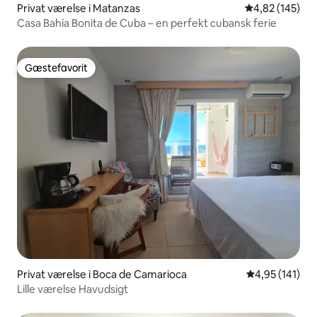
Privat værelse i Matanzas
4,82 ud af 5 i
4,82 (145)
Casa Bahía Bonita de Cuba – en perfekt cubansk ferie
Gæstefavorit
Gæstefavorit
Privat værelse i Boca de Camarioca
4,95 ud af 5 i
4,95 (141)
Lille værelse Havudsigt