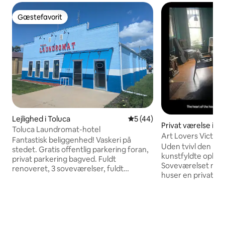
Gæstefavorit
Gæstefavorit
Lejlighed i Toluca
5 ud af 5 i gennemsnitlig 
5 (44)
Privat værelse i H
Toluca Laundromat-hotel
Art Lovers Victori
Fantastisk beliggenhed! Vaskeri på
Uden tvivl den mes
stedet. Gratis offentlig parkering foran,
kunstfyldte oplevels
privat parkering bagved. Fuldt
Soveværelset med
renoveret, 3 soveværelser, fuldt
huser en privat ku
udstyret køkken, spisestue, stue, privat
tæt på Starved Ro
badeværelse nede ad den private gang.
historiske oase. 
Toluca Laundromat Hotel er fuldt
har en fredfyldt 
møbleret. Køleskab, mikrobølgeovn,
mens det indvendi
elektrisk komfur. Køkkenredskaber,
privat kontor, en 