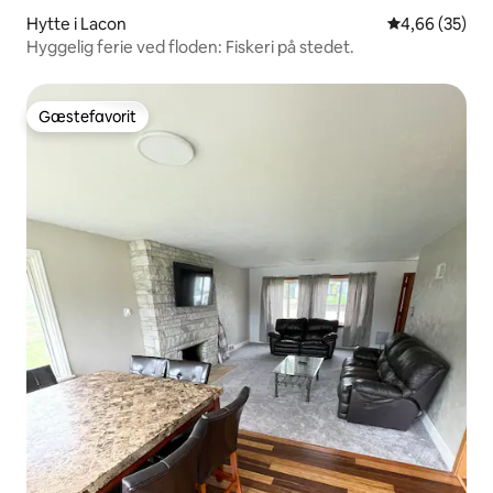
Hytte i Lacon
4,66 ud af 5 
4,66 (35)
Hyggelig ferie ved floden: Fiskeri på stedet.
Gæstefavorit
Gæstefavorit