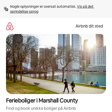
Gå
Nogle oplysninger er oversat automatisk. 
Vis på det 
videre
oprindelige sprog
til
indhold
Airbnb dit sted
Ferieboliger i Marshall County
Find og book unikke boliger på Airbnb