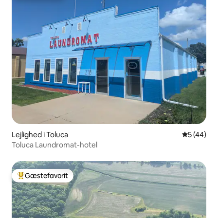
Lejlighed i Toluca
5 ud af 5 
5 (44)
Toluca Laundromat-hotel
Gæstefavorit
Bedste gæstefavorit