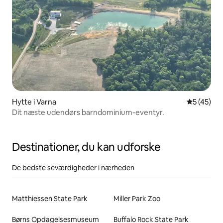
Hytte i Varna
5 ud af 5 
5 (45)
Dit næste udendørs barndominium-eventyr.
Destinationer, du kan udforske
De bedste seværdigheder i nærheden
Matthiessen State Park
Miller Park Zoo
Børns Opdagelsesmuseum
Buffalo Rock State Park