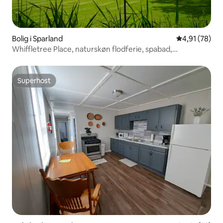
Bolig i Sparland
4,91 ud af 5 
4,91 (78)
Whiffletree Place, naturskøn flodferie, spabad,
fitnessrum
Superhost
Superhost