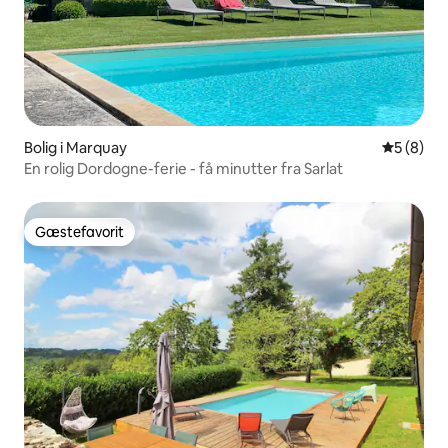
Bolig i Marquay
5 ud af 5
5 (8)
En rolig Dordogne-ferie - få minutter fra Sarlat
Gæstefavorit
Gæstefavorit