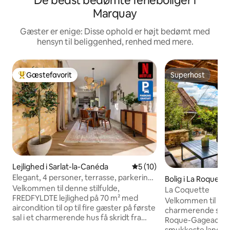
De bedst bedømte ferieboliger i
Marquay
Gæster er enige: Disse ophold er højt bedømt med
hensyn til beliggenhed, renhed med mere.
Gæstefavorit
Superhost
Bedste gæstefavorit
Superhost
Lejlighed i Sarlat-la-Canéda
5 ud af 5 i gennemsnitlig 
5 (10)
Elegant, 4 personer, terrasse, parkering,
Bolig i La Roque-
hjertet af Sarlat
Velkommen til denne stilfulde,
La Coquette
FREDFYLDTE lejlighed på 70 m² med
Velkommen til La 
aircondition til op til fire gæster på første
charmerende stenh
sal i et charmerende hus få skridt fra
Roque-Gageac, en 
Sarlats historiske centrum. Den er for
smukkeste landsby