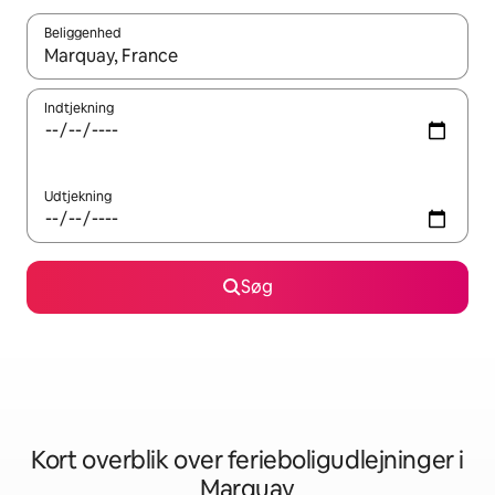
Beliggenhed
Når resultaterne er tilgængelige, skal du navigere med piletaste
Indtjekning
Udtjekning
Søg
Kort overblik over ferieboligudlejninger i
Marquay