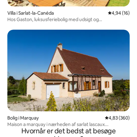
Villa i Sarlat-la-Canéda
4,94 ud af 5 
4,94 (16)
Hos Gaston, luksusferiebolig med udsigt og
swimmingpool
Bolig i Marquay
4,83 ud af 5 i
4,83 (360)
Maison a marquay i nærheden af sarlat lascaux...
Hvornår er det bedst at besøge