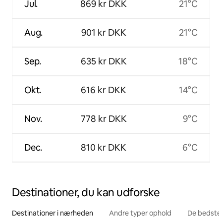
Jul.
869 kr DKK
21°C
Aug.
901 kr DKK
21°C
Sep.
635 kr DKK
18°C
Okt.
616 kr DKK
14°C
Nov.
778 kr DKK
9°C
Dec.
810 kr DKK
6°C
Destinationer, du kan udforske
Destinationer i nærheden
Andre typer ophold
De bedste