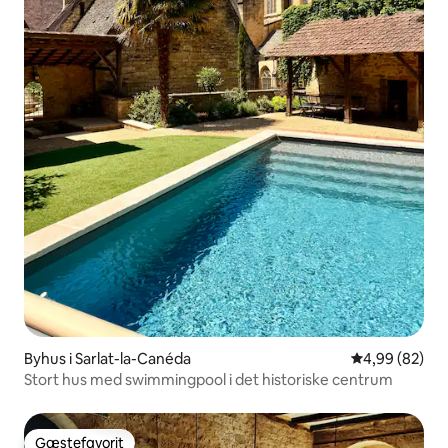
Byhus i Sarlat-la-Canéda
4,99 ud af 5 
4,99 (82)
Stort hus med swimmingpool i det historiske centrum
Gæstefavorit