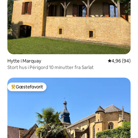
Hytte i Marquay
4,96 ud af 5 
4,96 (94)
Stort hus i Périgord 10 minutter fra Sarlat
Gæstefavorit
Bedste gæstefavorit