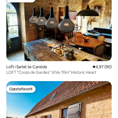
Gæstefavorit
Loft i Sarlat-la-Canéda
4,97 ud af 5 
4,97 (90)
LOFT "Corps de Gardes" XIVe 70m² Historic Heart
Gæstefavorit
Gæstefavorit