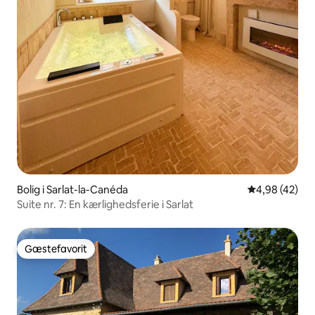
Bolig i Sarlat-la-Canéda
4,98 ud af 5 
4,98 (42)
Suite nr. 7: En kærlighedsferie i Sarlat
Gæstefavorit
Gæstefavorit