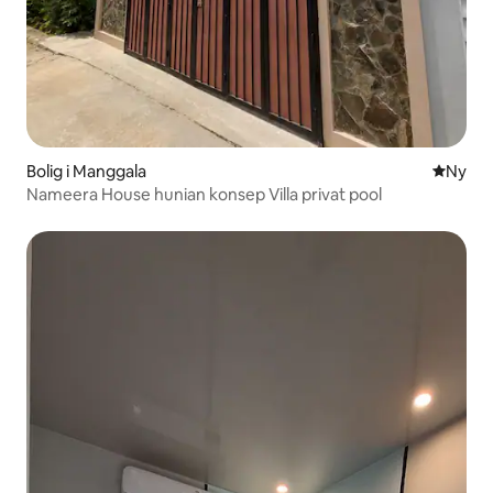
Bolig i Manggala
Nyt ove
Ny
Nameera House hunian konsep Villa privat pool