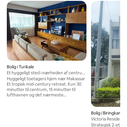
Bolig i Turikale
Et hyggeligt sted i nærheden af centrum
af Makassar
Hyggeligt toetagers hjem nær Makassar
Et tropisk mid-century retreat. Kun 30
minutter til centrum, 15 minutter til
lufthavnen og det nærmeste
indkøbscenter og vandland, 30 minutter
til fantastiske naturperler som
Bantimurung National Park, Rammang
Bolig i Biringkanay
Rammang Park og Leang Leang
Victoria Residenc
Archeological Park. 2 soveværelser, 2,5
fuldt møbleret
Strategisk 2-etag