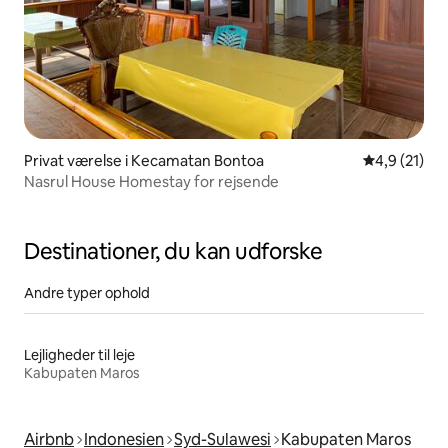
Privat værelse i Kecamatan Bontoa
4,9 ud af 5 
4,9 (21)
Nasrul House Homestay for rejsende
Destinationer, du kan udforske
Andre typer ophold
Lejligheder til leje
Kabupaten Maros
Airbnb
Indonesien
Syd-Sulawesi
Kabupaten Maros