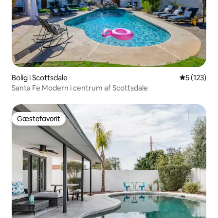
Bolig i Scottsdale
5 ud af 5 i
5 (123)
Santa Fe Modern i centrum af Scottsdale
Gæstefavorit
Gæstefavorit