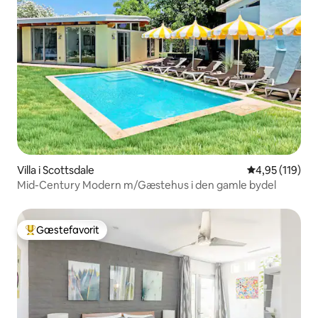
Villa i Scottsdale
4,95 ud af 5 i
4,95 (119)
Mid-Century Modern m/Gæstehus i den gamle bydel
Gæstefavorit
Bedste gæstefavorit