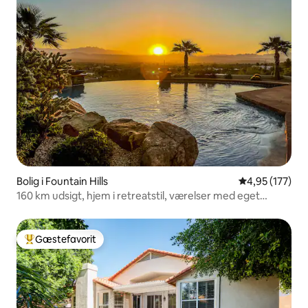
Bolig i Fountain Hills
4,95 ud af 5 i
4,95 (177)
160 km udsigt, hjem i retreatstil, værelser med eget
badeværelse
Gæstefavorit
Bedste gæstefavorit