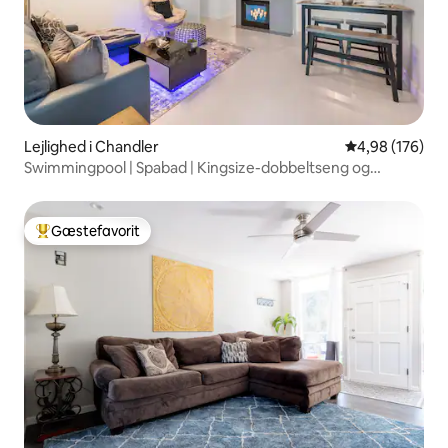
Lejlighed i Chandler
4,98 ud af 5 i
4,98 (176)
Swimmingpool | Spabad | Kingsize-dobbeltseng og
garage!
Gæstefavorit
Bedste gæstefavorit