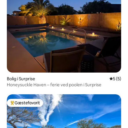
Bolig i Surprise
5 ud af 5
5 (5)
Honeysuckle Haven – ferie ved poolen i Surprise
Gæstefavorit
Bedste gæstefavorit