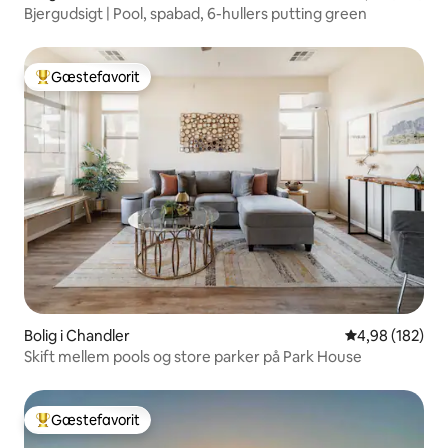
Bjergudsigt | Pool, spabad, 6-hullers putting green
Gæstefavorit
Bedste gæstefavorit
Bolig i Chandler
4,98 ud af 5 i
4,98 (182)
Skift mellem pools og store parker på Park House
Gæstefavorit
Bedste gæstefavorit