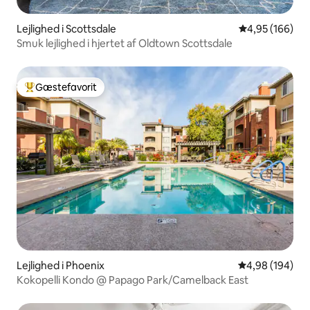
Lejlighed i Scottsdale
4,95 ud af 5 i
4,95 (166)
Smuk lejlighed i hjertet af Oldtown Scottsdale
Gæstefavorit
Bedste gæstefavorit
Lejlighed i Phoenix
4,98 ud af 5 i
4,98 (194)
Kokopelli Kondo @ Papago Park/Camelback East