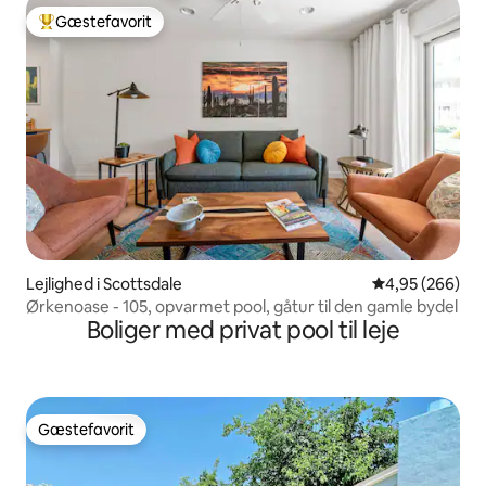
Gæstefavorit
Bedste gæstefavorit
Lejlighed i Scottsdale
4,95 ud af 5 i
4,95 (266)
Ørkenoase - 105, opvarmet pool, gåtur til den gamle bydel
Boliger med privat pool til leje
Gæstefavorit
Gæstefavorit