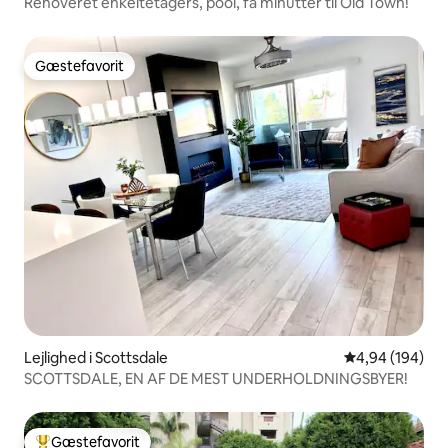
Renoveret enkeltetagers, pool, få minutter til Old Town!
Gæstefavorit
Gæstefavorit
Lejlighed i Scottsdale
4,94 ud af 5 i
4,94 (194)
SCOTTSDALE, EN AF DE MEST UNDERHOLDNINGSBYER!
Gæstefavorit