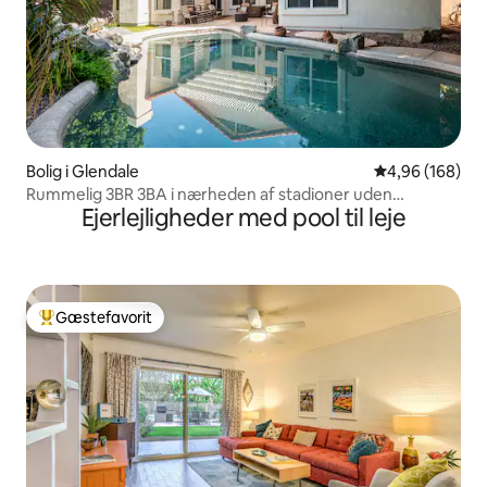
Bolig i Glendale
4,96 ud af 5 i
4,96 (168)
Rummelig 3BR 3BA i nærheden af stadioner uden
Ejerlejligheder med pool til leje
rengøringsgebyr
Gæstefavorit
Bedste gæstefavorit