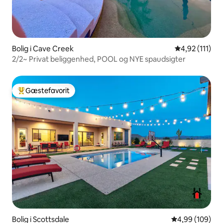
Bolig i Cave Creek
4,92 ud af 5 
4,92 (111)
2/2~ Privat beliggenhed, POOL og NYE spaudsigter
Gæstefavorit
Bedste gæstefavorit
Bolig i Scottsdale
4,99 ud af 5 i
4,99 (109)