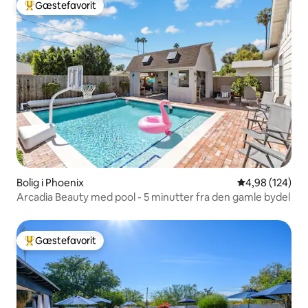
Gæstefavorit
Bedste gæstefavorit
Bolig i Phoenix
4,98 ud af 5 i
4,98 (124)
Arcadia Beauty med pool - 5 minutter fra den gamle bydel
Gæstefavorit
Bedste gæstefavorit