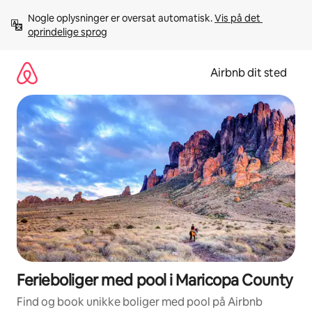
Gå
Nogle oplysninger er oversat automatisk. 
Vis på det 
videre
oprindelige sprog
til
indhold
Airbnb dit sted
Ferieboliger med pool i Maricopa County
Find og book unikke boliger med pool på Airbnb