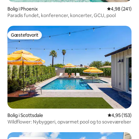
Bolig i Phoenix
4,98 ud af 5 i
4,98 (241)
Paradis fundet, konferencer, koncerter, GCU, pool
Gæstefavorit
Gæstefavorit
Bolig i Scottsdale
4,95 ud af 5 i
4,95 (153)
Wildflower: Nybyggeri, opvarmet pool og to soveværelser