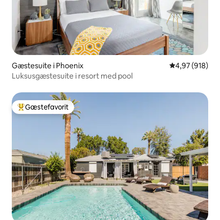
Gæstesuite i Phoenix
4,97 ud af 5 i
4,97 (918)
Luksusgæstesuite i resort med pool
Gæstefavorit
Bedste gæstefavorit