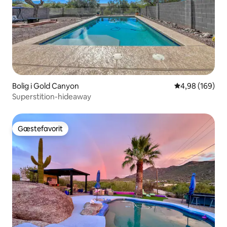
Bolig i Gold Canyon
4,98 ud af 5 i
4,98 (169)
Superstition-hideaway
Gæstefavorit
Gæstefavorit