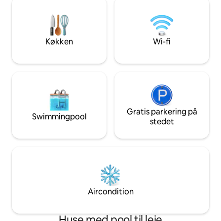
Mange restauranter ligger i nærheden
større motorveje 
eller inden for få minutter. Du kan køre
unikt indrettet Resort-lignende smuttur
til Scottsdale for shopping og
i Phoenix (Glendale
underholdning.
familie, golfture o
Køkken
Wi-fi
Gratis parkering på
Swimmingpool
stedet
Aircondition
Huse med pool til leje