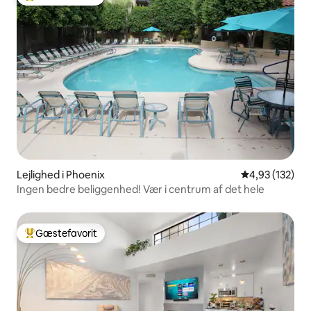
Bedste gæstefavorit
Lejlighed i Phoenix
4,93 ud af 5 i
4,93 (132)
Ingen bedre beliggenhed! Vær i centrum af det hele
Gæstefavorit
Bedste gæstefavorit