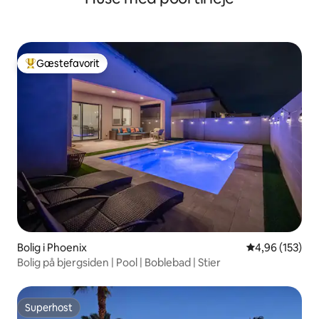
Gæstefavorit
Bedste gæstefavorit
Bolig i Phoenix
4,96 ud af 5 i
4,96 (153)
Bolig på bjergsiden | Pool | Boblebad | Stier
Superhost
Superhost