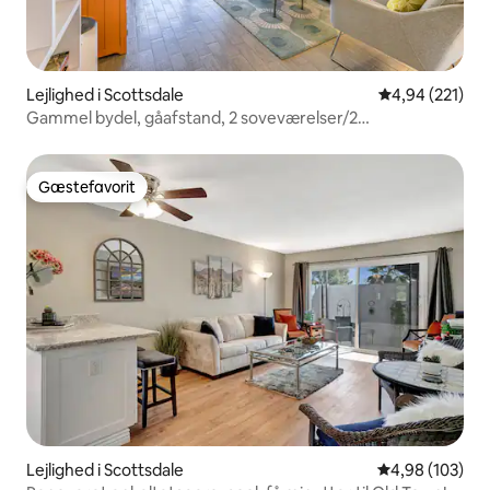
Lejlighed i Scottsdale
4,94 ud af 5 i
4,94 (221)
Gammel bydel, gåafstand, 2 soveværelser/2
badeværelser, ved poolen
Gæstefavorit
Gæstefavorit
Lejlighed i Scottsdale
4,98 ud af 5 i
4,98 (103)