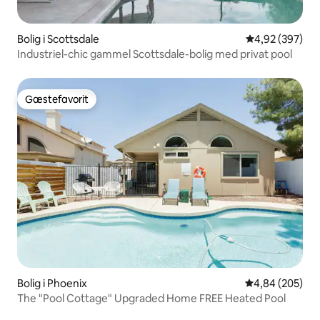
Bolig i Scottsdale
4,92 ud af 5 i
4,92 (397)
Industriel-chic gammel Scottsdale-bolig med privat pool
Gæstefavorit
Gæstefavorit
Bolig i Phoenix
4,84 ud af 5 i
4,84 (205)
The "Pool Cottage" Upgraded Home FREE Heated Pool