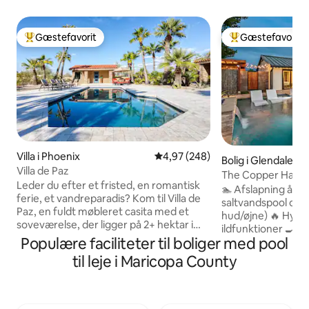
Gæstefavorit
Gæstefavorit
Bedste gæstefavorit
Bedste gæstefavo
Villa i Phoenix
4,97 ud af 5 i gennemsnitlig be
4,97 (248)
Bolig i Glendale
Villa de Paz
The Copper Haven
Leder du efter et fristed, en romantisk
saltpool og spa
🏊 Afslapning året
ferie, et vandreparadis? Kom til Villa de
saltvandspool og
Paz, en fuldt møbleret casita med et
hud/øjne) 🔥 Hyggel
soveværelse, der ligger på 2+ hektar i
ildfunktioner 🍳 F
hjertet af det centrale Phoenix. Villa de
Populære faciliteter til boliger med pool
udendørs propangr
Paz ligger i gåafstand fra Phoenix
poolbord, bordfodb
til leje i Maricopa County
Mountain Preserve, der er kendt for sine
skærm 🌞 Udendør
fænomenale vandrestier. Eller du kan
hvor du kan nyde v
ligge ved poolen i løbet af dagen og
Udendørs-tv til sp
sidde omkring bålpladsen om aftenen.
slapper af i spaen