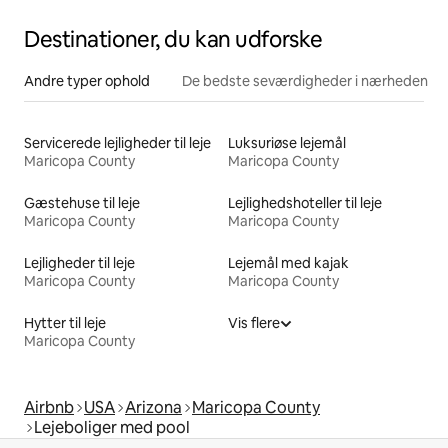
Destinationer, du kan udforske
Andre typer ophold
De bedste seværdigheder i nærheden
Servicerede lejligheder til leje
Luksuriøse lejemål
Maricopa County
Maricopa County
Gæstehuse til leje
Lejlighedshoteller til leje
Maricopa County
Maricopa County
Lejligheder til leje
Lejemål med kajak
Maricopa County
Maricopa County
Hytter til leje
Vis flere
Maricopa County
Airbnb
USA
Arizona
Maricopa County
Lejeboliger med pool