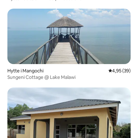
Hytte i Mangochi
4,95 ud af 5 
4,95 (39)
Sungeni Cottage @ Lake Malawi