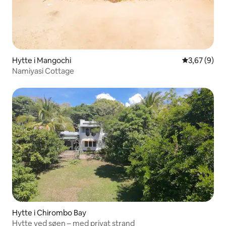
Hytte i Mangochi
3,67 ud af 5
3,67 (9)
Namiyasi Cottage
Hytte i Chirombo Bay
Hytte ved søen – med privat strand