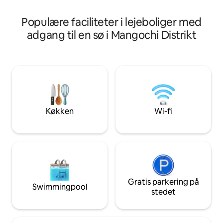
gennemtænkt designet til at sikre din
inviterer dig til sa
komfort og tilbyder et køligt og
sikkerhedshegnet
Populære faciliteter i lejeboliger med
hyggeligt sted at slappe af efter en dag
rådighed, hvis du 
med eventyr.
adgang til en sø i Mangochi Distrikt
"Kalibu" betyder
Køkken
Wi-fi
Gratis parkering på
Swimmingpool
stedet