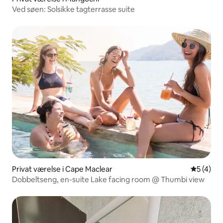
Ved søen: Solsikke tagterrasse suite
Privat værelse i Cape Maclear
5 ud af 5
5 (4)
Dobbeltseng, en-suite Lake facing room @ Thumbi view