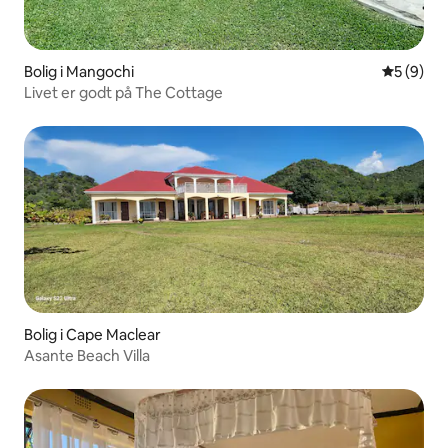
Bolig i Mangochi
5 ud af 5
5 (9)
Livet er godt på The Cottage
Bolig i Cape Maclear
Asante Beach Villa