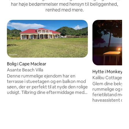
har høje bedømmelser med hensyn til beliggenhed,
renhed med mere.
Bolig i Cape Maclear
Asante Beach Villa
Hytte i Monkey Ba
Denne rummelige ejendom har en
Kalibu Cottage
terrasse i stueetagen og en balkon mod
Glem dine bekymri
søen, der er perfekt til at nyde den rolige
rummelige og rolig
udsigt. Tilbring dine eftermiddage med
ferietilstand med 
at slappe af i cabanaen ved søen under
haveassistent og 
solnedgangen. Når natten falder på, kan
Værelser med airco
du forkæle dig selv og dine kære med en
jorden for at holde
stjerneoplyst middag på balkonen og
af dagen og natten, 
skabe uforglemmelige minder. Hvert
at tilbringe hele din
værelse med aircondition er
lykkelige sted. En