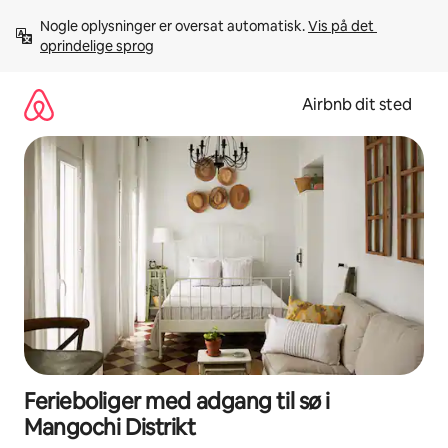
Gå
Nogle oplysninger er oversat automatisk. 
Vis på det 
videre
oprindelige sprog
til
indhold
Airbnb dit sted
Ferieboliger med adgang til sø i
Mangochi Distrikt