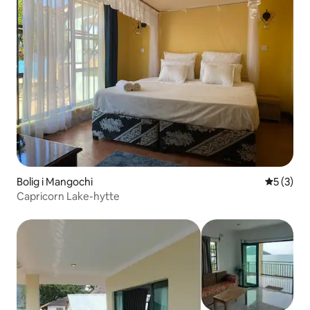
Bolig i Mangochi
5 ud af 5
5 (3)
Capricorn Lake-hytte