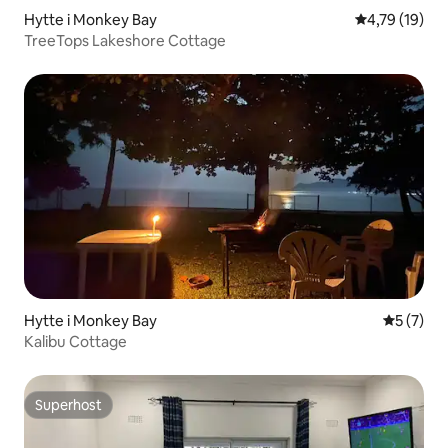
Hytte i Monkey Bay
4,79 ud af 5 
4,79 (19)
TreeTops Lakeshore Cottage
Hytte i Monkey Bay
5 ud af 5
5 (7)
Kalibu Cottage
Superhost
Superhost