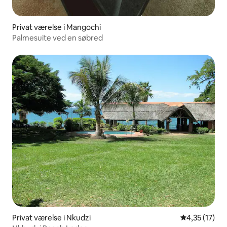
Privat værelse i Mangochi
Palmesuite ved en søbred
Privat værelse i Nkudzi
4,35 ud af 5 
4,35 (17)