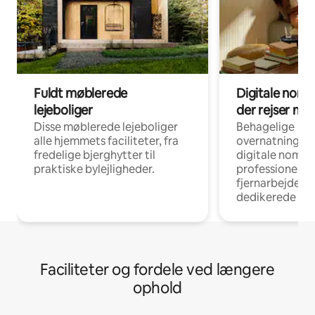
Fuldt møblerede
Digitale noma
lejeboliger
der rejser me
Disse møblerede lejeboliger
Behagelige
alle hjemmets faciliteter, fra
overnatningsmu
fredelige bjerghytter til
digitale nomad
praktiske bylejligheder.
professionelle
fjernarbejde, m
dedikerede ar
Faciliteter og fordele ved længere
ophold