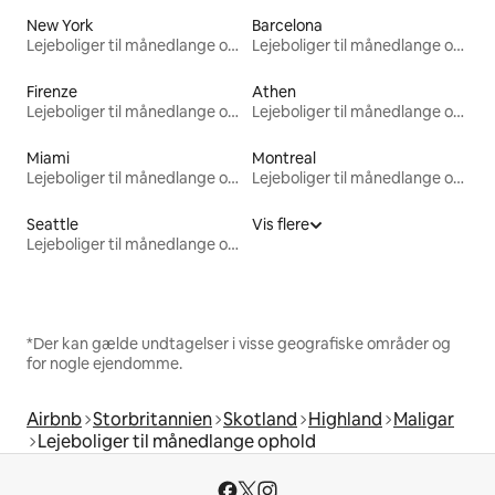
New York
Barcelona
Lejeboliger til månedlange ophold
Lejeboliger til månedlange ophold
Firenze
Athen
Lejeboliger til månedlange ophold
Lejeboliger til månedlange ophold
Miami
Montreal
Lejeboliger til månedlange ophold
Lejeboliger til månedlange ophold
Seattle
Vis flere
Lejeboliger til månedlange ophold
*Der kan gælde undtagelser i visse geografiske områder og
for nogle ejendomme.
Airbnb
Storbritannien
Skotland
Highland
Maligar
Lejeboliger til månedlange ophold