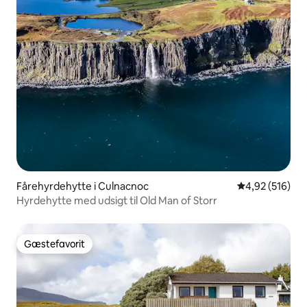
Fårehyrdehytte i Culnacnoc
4,92 ud af 5 i
4,92 (516)
Hyrdehytte med udsigt til Old Man of Storr
Gæstefavorit
Gæstefavorit