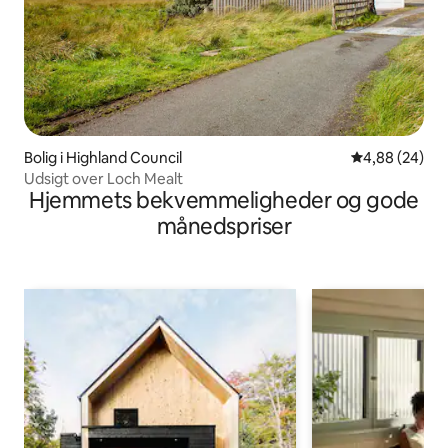
Bolig i Highland Council
4,88 ud af 5 
4,88 (24)
Udsigt over Loch Mealt
Hjemmets bekvemmeligheder og gode
månedspriser