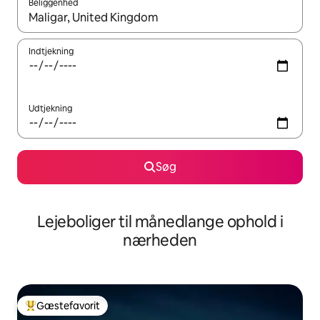
Beliggenhed
Når resultaterne er tilgængelige, skal du navigere med piletaste
Indtjekning
Udtjekning
Søg
Lejeboliger til månedlange ophold i
nærheden
Gæstefavorit
Bedste gæstefavorit