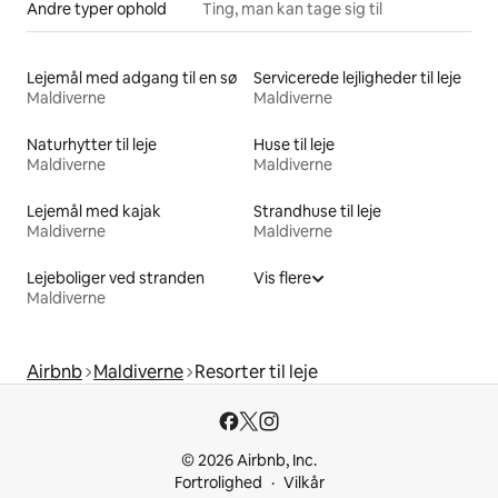
Andre typer ophold
Ting, man kan tage sig til
Lejemål med adgang til en sø
Servicerede lejligheder til leje
Maldiverne
Maldiverne
Naturhytter til leje
Huse til leje
Maldiverne
Maldiverne
Lejemål med kajak
Strandhuse til leje
Maldiverne
Maldiverne
Lejeboliger ved stranden
Vis flere
Maldiverne
Airbnb
Maldiverne
Resorter til leje
© 2026 Airbnb, Inc.
Fortrolighed
Vilkår