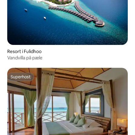
Resort i Fulidhoo
Vandvilla på pæle
Superhost
Superhost