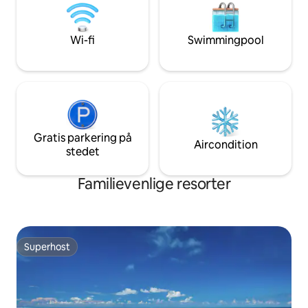
sender en reserv
must for alle havelskere.
at arrangere transp
International Airpo
Wi-fi
Swimmingpool
Gratis parkering på
Aircondition
stedet
Familievenlige resorter
Superhost
Superhost