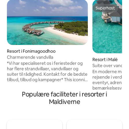
Superhost
Superhost
Resort i Fonimagoodhoo
Charmerende vandvilla
Resort i Malé
*Vi har specialiseret os i feriesteder og
Suite over vand 
har flere strandvillaer, vandvillaer og
En moderne maldiv
suiter til rådighed. Kontakt for de bedste
rejsende i verdens
tilbud, tilbud og kampagner* This iconnic
eventyr, adrenalin 
4* Resort is part of a UNESCO Biosphere
bemærkelsesværdig
Reserve which hosts the world famous
Populære faciliteter i resorter i
Vandbungalow på 4
Hanifaru Bay, home of the majestic
Island Resort > He
Maldiverne
manta rays during the months of June
Stedet er tilgæng
until October. Forkæl dig selv med en
speedbådstur, > E
rustik Robinson Crusoe-følelse
aktiviteter til råd
kombineret med en afslappet
belægning 2 voksne
atmosfære. Dette er bygget på pæle
> Vær venlig at pinge mig, inden du
over lagunens uberørte vand og er et