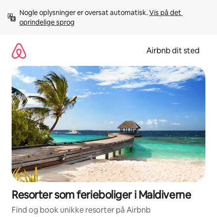
Gå
Nogle oplysninger er oversat automatisk. 
Vis på det 
videre
oprindelige sprog
til
indhold
Airbnb dit sted
Resorter som ferieboliger i Maldiverne
Find og book unikke resorter på Airbnb