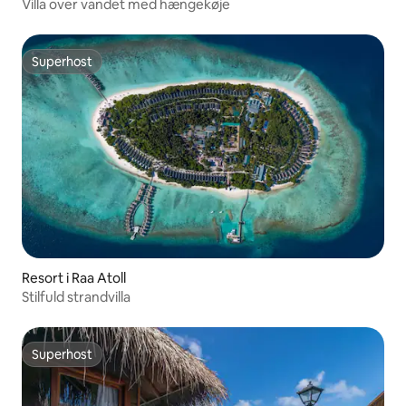
Villa over vandet med hængekøje
Superhost
Superhost
Resort i Raa Atoll
Stilfuld strandvilla
Superhost
Superhost