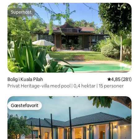
Superhost
Superhost
Bolig i Kuala Pilah
4,85 ud af 5 i
4,85 (281)
Privat Heritage-villa med pool | 0,4 hektar | 15 personer
Gæstefavorit
Gæstefavorit