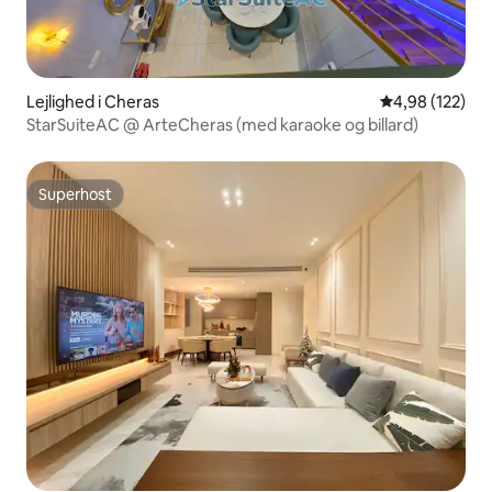
Lejlighed i Cheras
4,98 ud af 5 i
4,98 (122)
StarSuiteAC @ ArteCheras (med karaoke og billard)
Superhost
Superhost