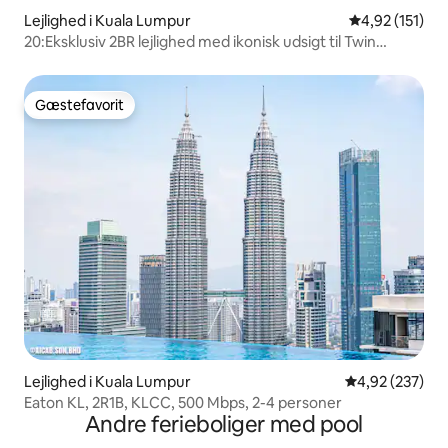
Lejlighed i Kuala Lumpur
4,92 ud af 5 i
4,92 (151)
20:Eksklusiv 2BR lejlighed med ikonisk udsigt til Twin
Towers
Gæstefavorit
Gæstefavorit
Lejlighed i Kuala Lumpur
4,92 ud af 5 i
4,92 (237)
Eaton KL, 2R1B, KLCC, 500 Mbps, 2-4 personer
Andre ferieboliger med pool