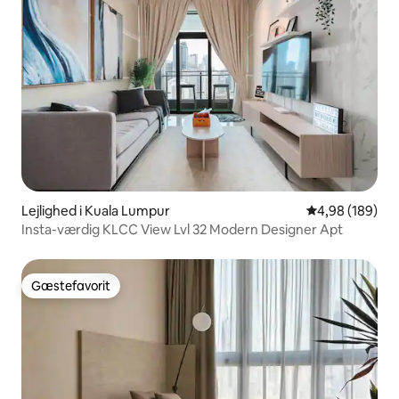
Lejlighed i Kuala Lumpur
4,98 ud af 5 i
4,98 (189)
Insta-værdig KLCC View Lvl 32 Modern Designer Apt
Gæstefavorit
Gæstefavorit