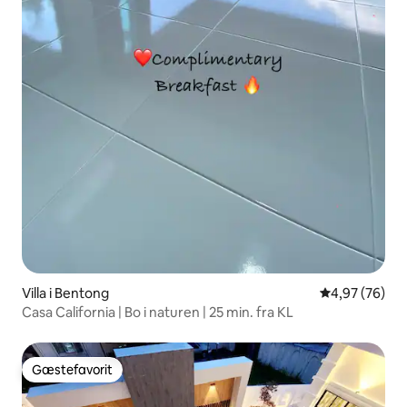
Villa i Bentong
4,97 ud af 5 
4,97 (76)
Casa California | Bo i naturen | 25 min. fra KL
Gæstefavorit
Gæstefavorit