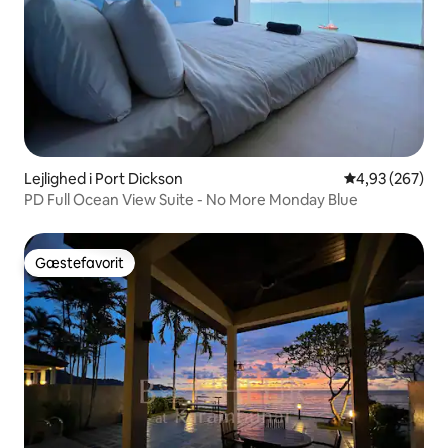
Lejlighed i Port Dickson
4,93 ud af 5 i
4,93 (267)
PD Full Ocean View Suite - No More Monday Blue
Gæstefavorit
Gæstefavorit