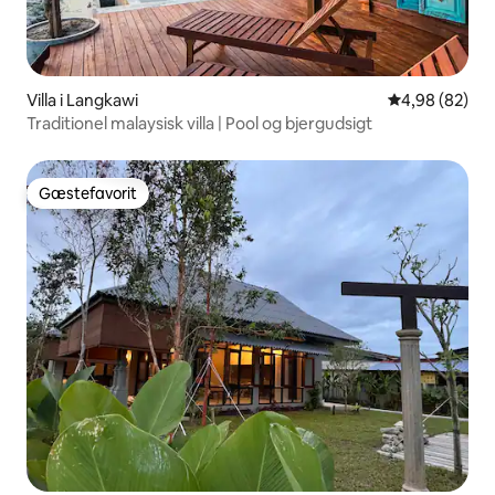
Villa i Langkawi
4,98 ud af 5 
4,98 (82)
Traditionel malaysisk villa | Pool og bjergudsigt
Gæstefavorit
Gæstefavorit