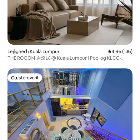
Lejlighed i Kuala Lumpur
4,96 ud af 5 i
4,96 (136)
THE ROOOM 岩悠居 @ Kuala Lumpur | Pool og KLCC-
udsigt
Gæstefavorit
Gæstefavorit