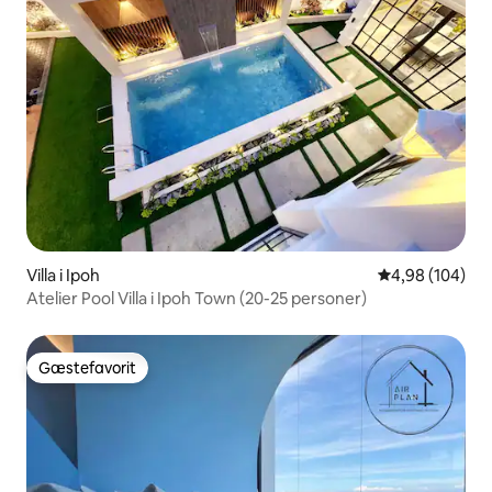
Villa i Ipoh
4,98 ud af 5 i
4,98 (104)
Atelier Pool Villa i Ipoh Town (20-25 personer)
Gæstefavorit
Gæstefavorit