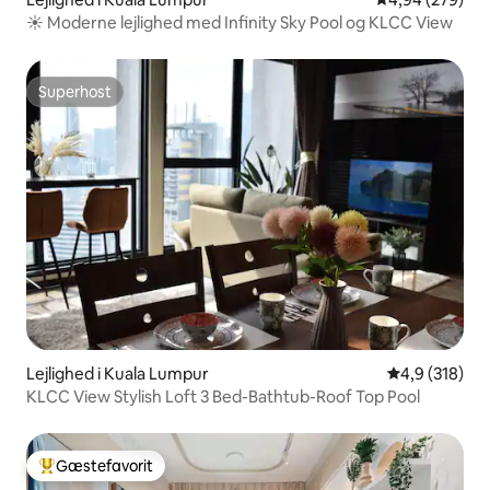
☀ Moderne lejlighed med Infinity Sky Pool og KLCC View
Superhost
Superhost
Lejlighed i Kuala Lumpur
4,9 ud af 5 i
4,9 (318)
KLCC View Stylish Loft 3 Bed-Bathtub-Roof Top Pool
Gæstefavorit
Bedste gæstefavorit