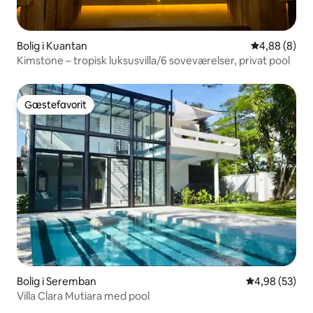
Bolig i Kuantan
4,88 ud af 5
4,88 (8)
Kimstone – tropisk luksusvilla/6 soveværelser, privat pool
Gæstefavorit
Gæstefavorit
Bolig i Seremban
4,98 ud af 5 
4,98 (53)
Villa Clara Mutiara med pool