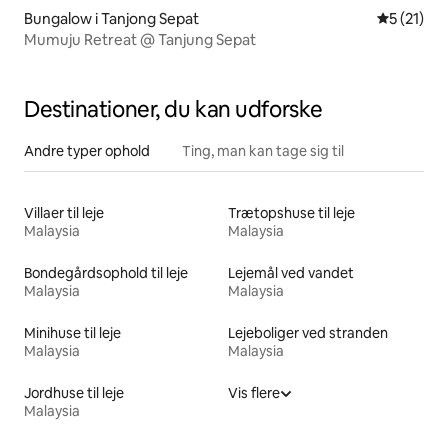
Bungalow i Tanjong Sepat
5 ud af 5 
5 (21)
Mumuju Retreat @ Tanjung Sepat
Destinationer, du kan udforske
Andre typer ophold
Ting, man kan tage sig til
Villaer til leje
Trætopshuse til leje
Malaysia
Malaysia
Bondegårdsophold til leje
Lejemål ved vandet
Malaysia
Malaysia
Minihuse til leje
Lejeboliger ved stranden
Malaysia
Malaysia
Jordhuse til leje
Vis flere
Malaysia