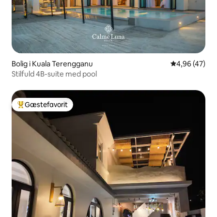
Bolig i Kuala Terengganu
4,96 ud af 5 
4,96 (47)
Stilfuld 4B-suite med pool
Gæstefavorit
Bedste gæstefavorit