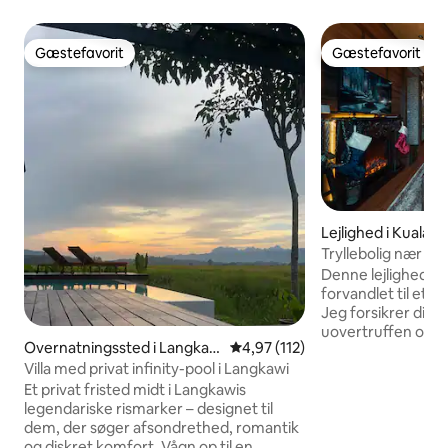
Gæstefavorit
Gæstefavorit
Gæstefavorit
Gæstefavorit
Lejlighed i Kuala 
Tryllebolig nær KL
LRT/indkøbscente
Denne lejlighed bl
forvandlet til et 
Jeg forsikrer dig o
uovertruffen og u
Overnatningssted i Langkaw
4,97 ud af 5 i gennemsnitlig b
4,97 (112)
Enheden er direk
i
Villa med privat infinity-pool i Langkawi
og er strategisk p
væk fra KLCC LRT-
Et privat fristed midt i Langkawis
forbindelse til in
legendariske rismarker – designet til
Starbucks 7E KFC Pizz
dem, der søger afsondrethed, romantik
Kreme 4 Fingers Hot&Roll Llao llao
og diskret komfort. Vågn op til en