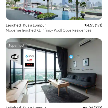
Lejlighed i Kuala Lumpur
4,95 ud af 5 i
4,95 (171)
Moderne lejlighed KL Infinity Pool| Opus Residences
Superhost
Superhost
Lejlighed i Kuala Lumpur
4,94 ud af 5 i
4,94 (279)