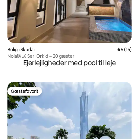
Bolig i Skudai
5 ud af 5 
5 (15)
Nola暖居 Seri Orkid～20 gæster
Ejerlejligheder med pool til leje
Gæstefavorit
Gæstefavorit