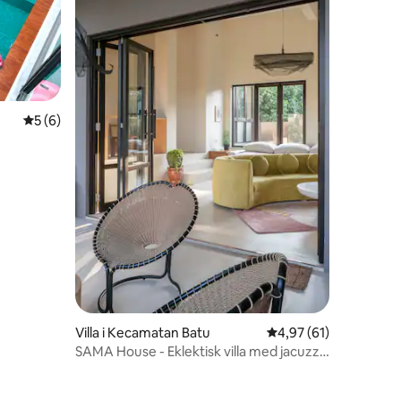
5 ud af 5 i gennemsnitlig bedømmelse, 6 omtaler
5 (6)
Villa i Kecamatan Batu
4,97 ud af 5 i gennem
4,97 (61)
SAMA House - Eklektisk villa med jacuzzi
på tagterrassen