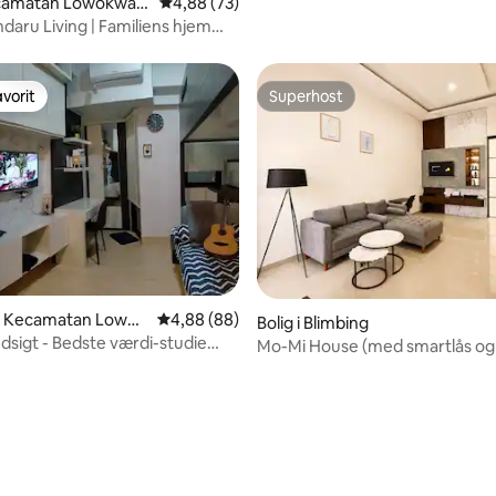
Kecamatan Lowokwar
4,88 ud af 5 i gennemsnitlig bedømmelse, 7
4,88 (73)
aru Living | Familiens hjem
ty 3BR
vorit
Superhost
vorit
Superhost
 i Kecamatan Lowok
4,88 ud af 5 i gennemsnitlig bedømmelse, 8
4,88 (88)
Bolig i Blimbing
udsigt - Bedste værdi-studie
Mo-Mi House (med smartlås og 
 og Netflix