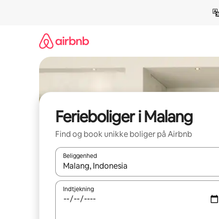
Gå
videre
til
indhold
Ferieboliger i Malang
Find og book unikke boliger på Airbnb
Beliggenhed
Når resultaterne er tilgængelige, skal du navigere
Indtjekning