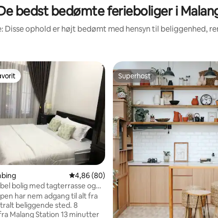
De bedst bedømte ferieboliger i Malan
: Disse ophold er højt bedømt med hensyn til beliggenhed, 
vorit
Superhost
vorit
Superhost
snitlig bedømmelse, 55 omtaler
imbing
4,86 ud af 5 i gennemsnitlig bedømmelse, 8
4,86 (80)
el bolig med tagterrasse og
pen har nem adgang til alt fra
ralt beliggende sted. 8
fra Malang Station 13 minutter