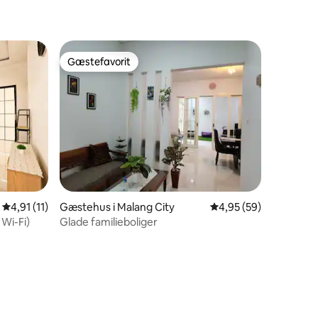
3 omtaler
Gæstefavorit
Gæstefavorit
8 omtaler
4,91 ud af 5 i gennemsnitlig bedømmelse, 11 omtaler
4,91 (11)
Gæstehus i Malang City
4,95 ud af 5 i gennem
4,95 (59)
Wi-Fi)
Glade familieboliger