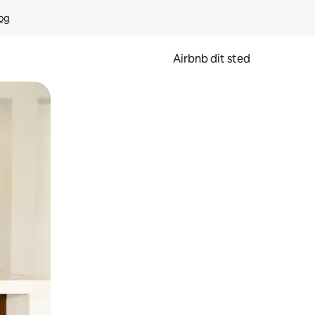
rog
Airbnb dit sted