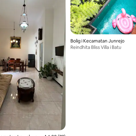
snitlig bedømmelse, 47 omtaler
Bolig i Kecamatan Junrejo
Reindhita Bliss Villa i Batu