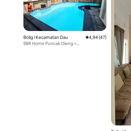
Bolig i Kecamatan Dau
4,94 ud af 5 i gennem
4,94 (47)
5BR Home Puncak Dieng +
Chaufførværelse + MnPickleBall