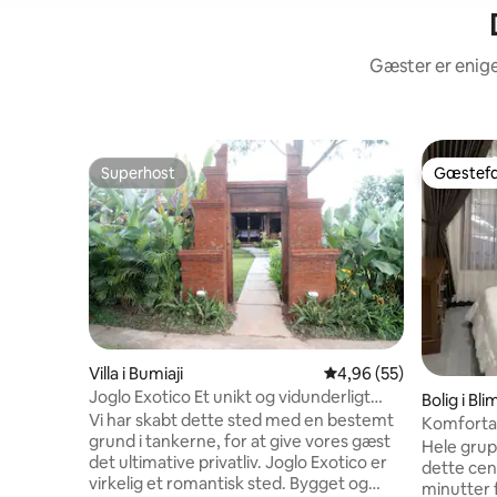
Gæster er enige
Superhost
Gæstefa
Superhost
Gæstefa
Villa i Bumiaji
4,96 ud af 5 i gennem
4,96 (55)
Joglo Exotico Et unikt og vidunderligt
Bolig i Bl
sted
Vi har skabt dette sted med en bestemt
Komfortab
grund i tankerne, for at give vores gæst
grill
Hele grup
det ultimative privatliv. Joglo Exotico er
dette cent
virkelig et romantisk sted. Bygget og
minutter 