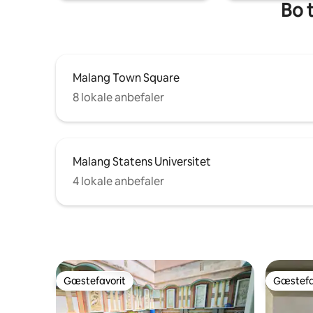
Bo 
Malang Town Square
8 lokale anbefaler
Malang Statens Universitet
4 lokale anbefaler
Gæstefavorit
Gæstefa
Gæstefavorit
Gæstefa