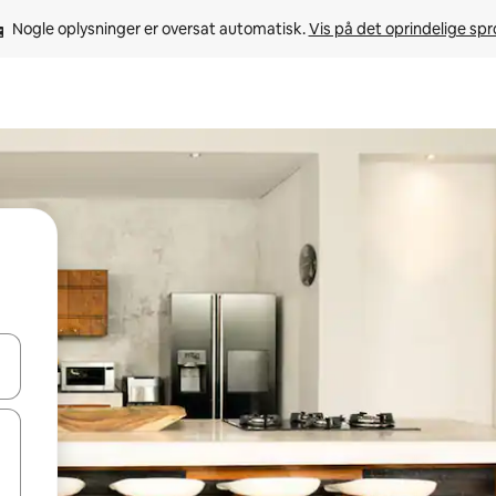
Nogle oplysninger er oversat automatisk. 
Vis på det oprindelige sp
 med piletasterne op og ned eller se mere ved at trykke eller stryge.