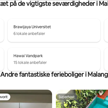
tæt på de vigtigste seværdigheder i Ma
Brawijaya Universitet
6 lokale anbefaler
Hawai Vandpark
15 lokale anbefaler
Andre fantastiske ferieboliger i Malang
vorit
Superhost
vorit
Superhost