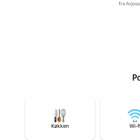
vedligeholdt med omhu til dem, der ikke
fra Arjosa
vil have mindre end det bedste. Vi
Universita
tilbyder 2 senge, som er en kingsize seng
International L
og en sovesofa, der passer til maks. 3
soveværel
personer. Vores gæster kunne bedst lide;
aircondit
Det totale privatliv (ingen kiggende og
vandvarm
støjende naboer) Den uovertrufne
karaoke med mere V
udsigt, landskab og have Den
det bedste
komfortable og luksuriøse bolig Stedets
tid med fa
charme og skønhed
hvad du ha
oplevelse
Po
Køkken
Wi-f