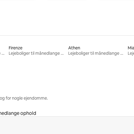
Firenze
Athen
Mi
Lejeboliger til månedlange ophold
Lejeboliger til månedlange ophold
Lejeboliger til månedlange ophold
 og for nogle ejendomme.
ånedlange ophold