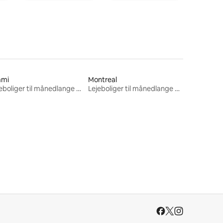
ami
Montreal
Lejeboliger til månedlange ophold
Lejeboliger til månedlange ophold