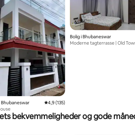
Bolig i Bhubaneswar
Moderne tagterrasse | Old Town
snitlig bedømmelse, 53 omtaler
 i Bhubaneswar
4,9 ud af 5 i gennemsnitlig bedømmelse, 13
4,9 (135)
House
ts bekvemmeligheder og gode måned