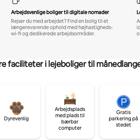
Arbejdsvenlige boliger til digitale nomader
L
Rejser du med arbejdet? Find en bolig til et
A
længerevarende ophold med højhastigheds-
i
wi-fi og dedikerede arbejdsområder.
o
 faciliteter i lejeboliger til månedlan
Arbejdsplads
Gratis
med plads til
Dyrevenlig
parkering på
bærbar
stedet
computer