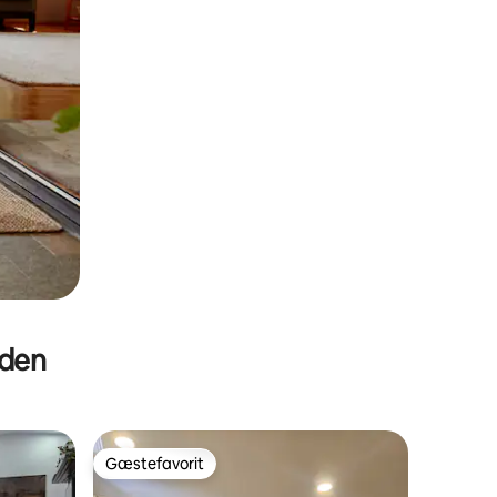
eden
Gæstefavorit
Gæstefavorit