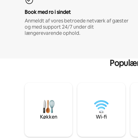
Book med ro i sindet
Anmeldt af vores betroede netværk af gæster
og med support 24/7 under dit
længerevarende ophold.
Populære
Køkken
Wi-fi