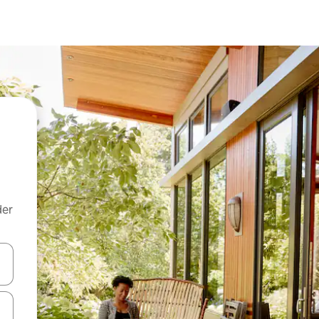
der
 med piletasterne op og ned eller se mere ved at trykke eller stryge.