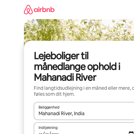
Gå
videre
til
indhold
Lejeboliger til
månedlange ophold i
Mahanadi River
Find langtidsudlejning i en måned eller mere, 
føles som dit hjem.
Beliggenhed
Når resultaterne er tilgængelige, skal du navigere
Indtjekning