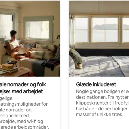
tale nomader og folk
Glæde inkluderet
rejser med arbejdet
Nogle gange boligen er s
destinationen. Fra hytter
gelige
klippeskrænter til fredfy
atningsmuligheder for
husbåde – de her boliger 
ale nomader og
masser af unikke træk.
ssionelle med
arbejde, med wi-fi og
kerede arbejdsområder.