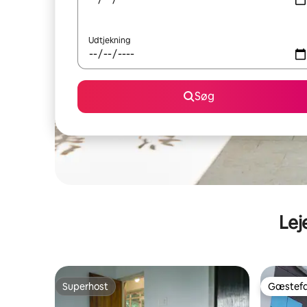
Udtjekning
Søg
Lej
Superhost
Gæstefa
Superhost
Gæstefa