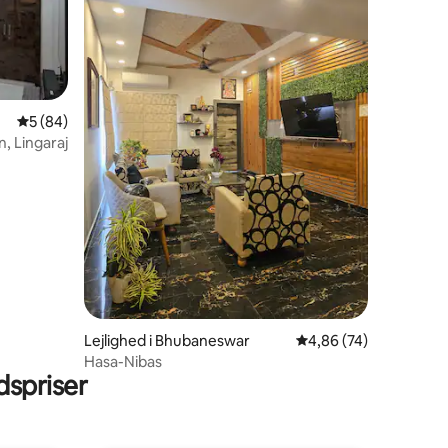
5 ud af 5 i gennemsnitlig bedømmelse, 84 omtaler
5 (84)
, Lingaraj
5 omtaler
Lejlighed i Bhubaneswar
4,86 ud af 5 i gennem
4,86 (74)
Hasa-Nibas
spriser