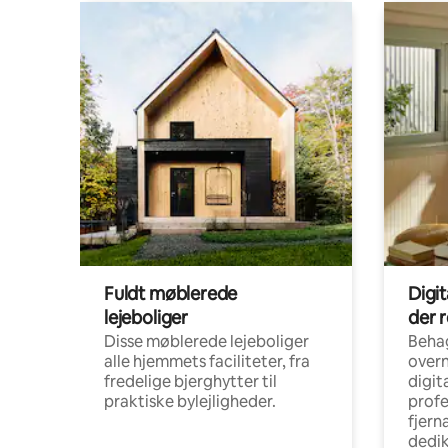
Fuldt møblerede
Digi
lejeboliger
der 
Disse møblerede lejeboliger
Beha
alle hjemmets faciliteter, fra
overn
fredelige bjerghytter til
digit
praktiske bylejligheder.
profe
fjern
dedi