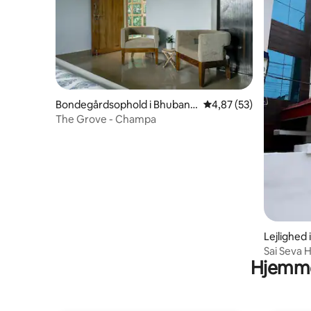
Bondegårdsophold i Bhubane
4,87 ud af 5 i gennem
4,87 (53)
swar
The Grove - Champa
Lejlighed
Sai Seva 
Hjemme