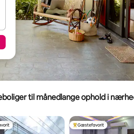
eboliger til månedlange ophold i nærh
vorit
Gæstefavorit
vorit
Bedste gæstefavorit