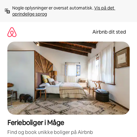
Gå
Nogle oplysninger er oversat automatisk. 
Vis på det 
videre
oprindelige sprog
til
indhold
Airbnb dit sted
Ferieboliger i Måge
Find og book unikke boliger på Airbnb