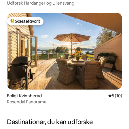
Udforsk Hardanger og Ullensvang
Gæstefavorit
Bedste gæstefavorit
Bolig i Kvinnherad
5 ud af 5 
5 (10)
Rosendal Panorama
Destinationer, du kan udforske