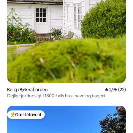
Bolig i Bjørnafjorden
4,95 ud af 5 
4,95 (22)
Dejlig fjordudsigt i 1800-talls hus, have og bageri
Gæstefavorit
Bedste gæstefavorit