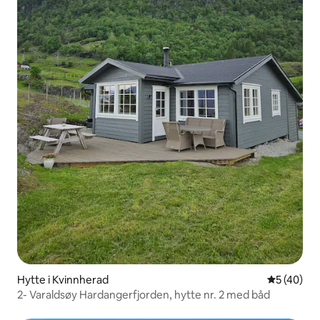
Hytte i Kvinnherad
5 ud af 5 
5 (40)
2- Varaldsøy Hardangerfjorden, hytte nr. 2 med båd