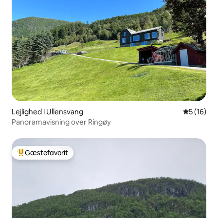
Lejlighed i Ullensvang
5 ud af 5 
5 (16)
Panoramavisning over Ringøy
Gæstefavorit
Bedste gæstefavorit