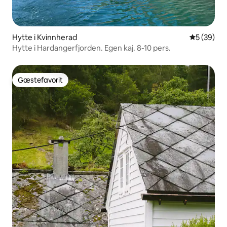
Hytte i Kvinnherad
5 ud af 5 
5 (39)
Hytte i Hardangerfjorden. Egen kaj. 8-10 pers.
Gæstefavorit
Gæstefavorit