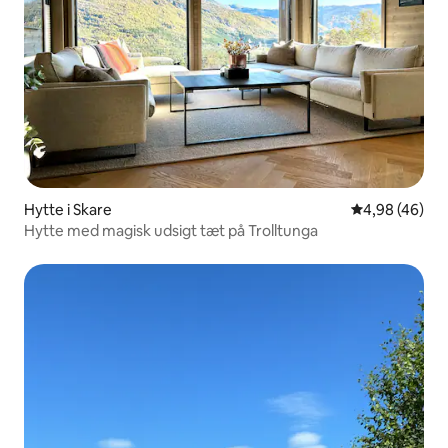
Hytte i Skare
4,98 ud af 5 
4,98 (46)
Hytte med magisk udsigt tæt på Trolltunga