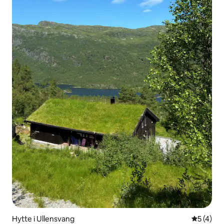
Hytte i Ullensvang
5 ud af 5
5 (4)