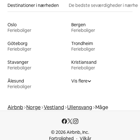
Destinationer i nærheden
De bedste seværdigheder i nærhe
Oslo
Bergen
Ferieboliger
Ferieboliger
Göteborg
Trondheim
Ferieboliger
Ferieboliger
Stavanger
Kristiansand
Ferieboliger
Ferieboliger
Ålesund
Vis flere
Ferieboliger
Airbnb
Norge
Vestland
Ullensvang
Måge
© 2026 Airbnb, Inc.
Fortrolighed
Vilkår