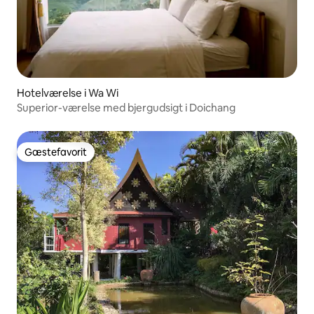
Hotelværelse i Wa Wi
Superior-værelse med bjergudsigt i Doichang
Gæstefavorit
Gæstefavorit