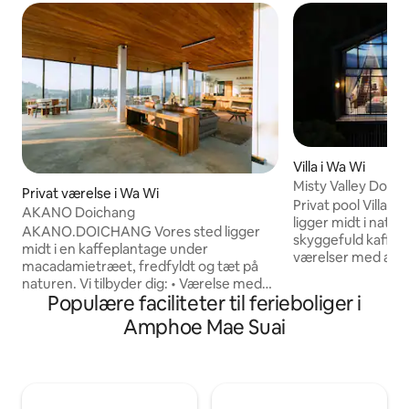
Villa i Wa Wi
Misty Valley Doicha
Privat værelse i Wa Wi
Privat pool Villa P
AKANO Doichang
ligger midt i natur
AKANO.DOICHANG Vores sted ligger
skyggefuld kaffeh
midt i en kaffeplantage under
værelser med alle f
macadamietræet, fredfyldt og tæt på
du beundrer sole
naturen. Vi tilbyder dig: • Værelse med
tågen om morgenen
Populære faciliteter til ferieboliger i
morgenmad og aftensmad (du kan
rundt på toppen a
vælge mellem svinekød, pandestegt
Amphoe Mae Suai
ferieoplevelse som
eller shabu) • Bred balkon med
familier, par elle
fascinerende bjergudsigt •
sammen med os i M
Varmtvandssystem i hele huset med
- Indkvarteringe
regnbruser, badekar og badebom •
- Balkon foran et 
Aircondition, hårtørrer og kedel •