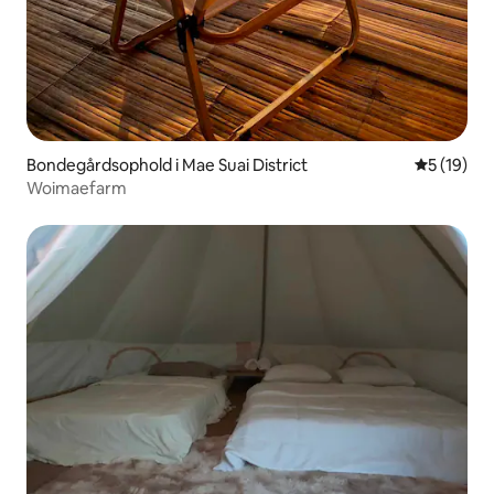
Bondegårdsophold i Mae Suai District
5 ud af 5 
5 (19)
Woimae​​farm​