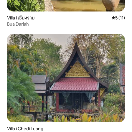
Villa i เชียงราย
5 ud af 5
5 (11)
Bua Darlah
Villa i Chedi Luang