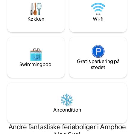
panoramaudsigt ov
Minibar på værelset med økologisk te og
Varmtvandsanlæg i
filterkaffe "A-ka-no" på akha betyder "et
regnbruser, bade
øjeblik". Fordi vi ikke har travlt her, er der
Køkken
Wi-fi
tid til, at du kan være sammen med dig
selv.
Gratis parkering på
Swimmingpool
stedet
Aircondition
Andre fantastiske ferieboliger i Amphoe