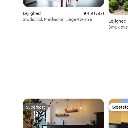
Lejlighed
4,9 ud af 5 i gennems
4,9 (797)
Studio 3pl. Médiacité, Liège-Centre
Lejlighed
Smuk øver
hus
Superhost
Gæstefa
Superhost
Gæstefa