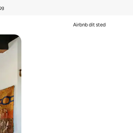
rog
Airbnb dit sted