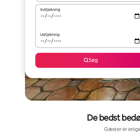
Indtjekning
Udtjekning
Søg
De bedst bedøm
Gæster er enige