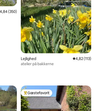
,84 ud af 5 i gennemsnitlig bedømmelse, 350 omtaler
4,84 (350)
9 omtaler
Lejlighed
4,82 ud af 5 i gennem
4,82 (113)
atelier på bakkerne
Gæstefavorit
Bedste gæstefavorit