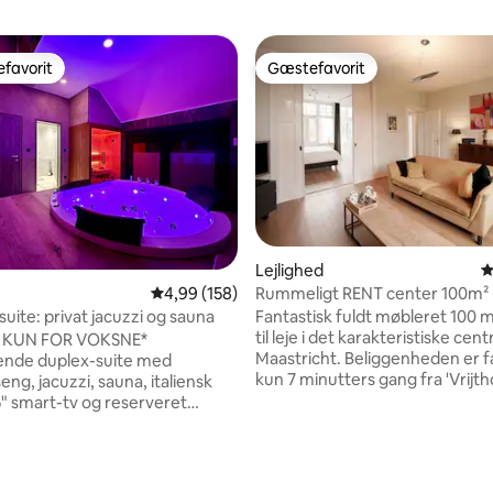
favorit
Gæstefavorit
gæstefavorit
Gæstefavorit
nitlig bedømmelse, 136 omtaler
Lejlighed
4
Rummeligt RENT center 100m² 
4,99 ud af 5 i gennemsnitlig bedømmelse, 15
4,99 (158)
+ balkon
Fantastisk fuldt møbleret 100 m²
uite: privat jacuzzi og sauna
til leje i det karakteristiske cen
 KUN FOR VOKSNE*
Maastricht. Beliggenheden er f
nde duplex-suite med
kun 7 minutters gang fra 'Vrijth
eng, jacuzzi, sauna, italiensk
minutters kørsel fra MECC, univ
5" smart-tv og reserveret
MUMC. I umiddelbar nærhed er 
ran indgangen 🅿️ Uafhængig
hvad du kan ønske dig, en dejlig
ng via digital kode Ekstra ✨
gå i, et supermarked, busstop
g 🕓 indgang (kl.
barer/restauranter. Lejligheden ligger i
t for kl. 18.00) Sen 🕐