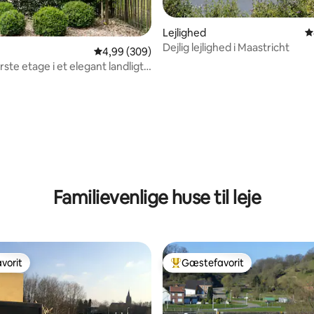
nitlig bedømmelse, 797 omtaler
Lejlighed
4
Dejlig lejlighed i Maastricht
4,99 ud af 5 i gennemsnitlig bedømmelse, 30
4,99 (309)
ste etage i et elegant landligt
Familievenlige huse til leje
vorit
Gæstefavorit
vorit
Bedste gæstefavorit