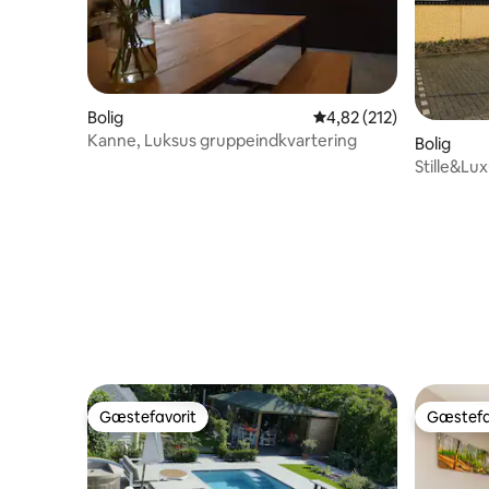
Bolig
4,82 ud af 5 i gennems
4,82 (212)
Kanne, Luksus gruppeindkvartering
Bolig
Stille&Lu
5731 5483
Gæstefavorit
Gæstefa
Gæstefavorit
Gæstefa