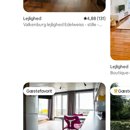
Lejlighed
4,88 ud af 5 i gennems
4,88 (131)
Valkenburg lejlighed Edelweiss - stille -
natur
Lejlighed
Boutique-b
Gæstefavorit
Gæste
Gæstefavorit
Bedste 