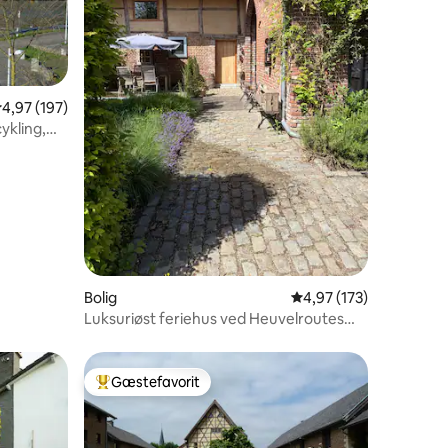
,97 ud af 5 i gennemsnitlig bedømmelse, 197 omtaler
4,97 (197)
ykling,
2 omtaler
Bolig
4,97 ud af 5 i gennems
4,97 (173)
Luksuriøst feriehus ved Heuvelroutes
Zuid-Limburg
Gæstefavorit
Bedste gæstefavorit