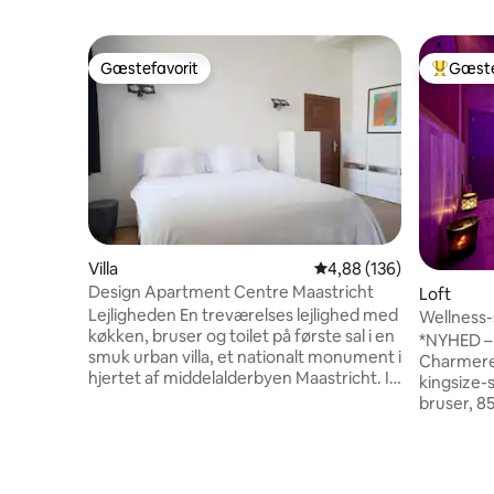
Gæstefavorit
Gæste
Gæstefavorit
Bedste 
Villa
4,88 ud af 5 i gennems
4,88 (136)
Design Apartment Centre Maastricht
Loft
Lejligheden En treværelses lejlighed med
Wellness-s
køkken, bruser og toilet på første sal i en
*NYHED –
smuk urban villa, et nationalt monument i
Charmere
hjertet af middelalderbyen Maastricht. I
kingsize-s
køkkenet er der mad til din egen
bruser, 8
morgenmad den første morgen.
parkering fo
Beliggenhed Villaen ligger kun få skridt
ind- og udga
fra den karakteristiske plads, Vrijthof,
ved reservation: Tidli
med de to kirker Saint Servatius og St.
16.15 i stede