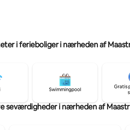
en bygning fra 1910, der er fuld 
(kl. 13.00 i stedet for kl. 11.00)
karakteristiske og traditionelle
 indretning 🍖🧀
elementer, og den er fuldt udst
genmad 50
herunder AIRCONDITION!
‍♂️💆‍♀️ DUO-
gsmassage på et bord i vores
massagerum Oplysninger efter booking
eter i ferieboliger i nærheden af Maast
Gratis 
i
Swimmingpool
s
 seværdigheder i nærheden af Maastri