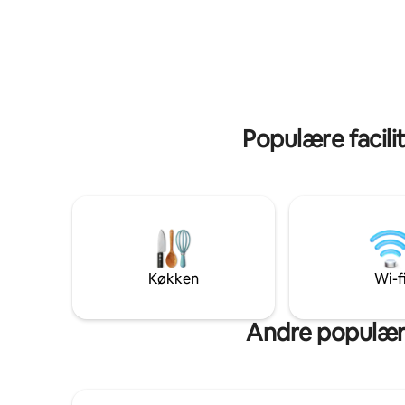
John, teatret og museet på Vrijthof og
udtjekning 
de mange terrasser. I gåafstand finder
Romantisk 
du centrum med gode restauranter,
Aperitifplade 🥐 Mor
barer, terrasser og gode butikker. Du vil
minutters💆
ikke bemærke dynamikken i centrum i
afslapnin
denne villa. Der er meget stille, og du vil
sandsynligvis kun høre lyden af Servaas-
kirken. Der er en stor parkering rundt om
Populære facilit
hjørnet ved en 25 meter gåtur.
Funktioner *Central beliggenhed
*Trådløst internet *Alt inden for
gåafstand Velkommen!
Køkken
Wi-f
Andre populære