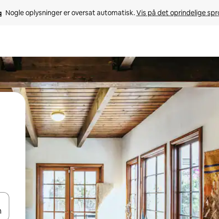
Nogle oplysninger er oversat automatisk. 
Vis på det oprindelige sp
 med piletasterne op og ned eller se mere ved at trykke eller stryge.