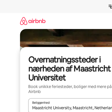
Gå
videre
til
indhold
Overnatningssteder i
nærheden af Maastricht
Universitet
Book unikke feriesteder, boliger med mere på
Airbnb
Beliggenhed
Når resultaterne er tilgængelige, skal du navigere