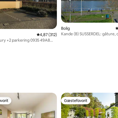
nitlig bedømmelse, 212 omtaler
Bolig
4
Kande (B) SUSSERDEL: gåture, c
4,87 ud af 5 i gennemsnitlig bedømmelse, 31
4,87 (312)
Maastricht
xury +2 parkering 0935 49A8
 BB10
vorit
Gæstefavorit
vorit
Gæstefavorit