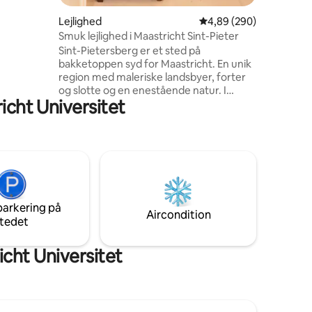
af
Lejlighed
4,89 ud af 5 i gennems
4,89 (290)
yret,
Smuk lejlighed i Maastricht Sint-Pieter
Sint-Pietersberg er et sted på
bakketoppen syd for Maastricht. En unik
region med maleriske landsbyer, forter
og slotte og en enestående natur. I
richt Universitet
bunden af denne oase af fred, på en
hyggelig lille plads, ligger vores hus. Det
landlige distrikt St. Pieter er perfekt til en
vandretur eller cykeltur i grønne
områder. Inden for 10 minutters gang
kommer du til den historiske bymidte. I
nabolaget summer det med
restauranter og spisesteder. Du finder
parkering på
også et nabolagscenter med et
Aircondition
tedet
supermarked osv.
cht Universitet