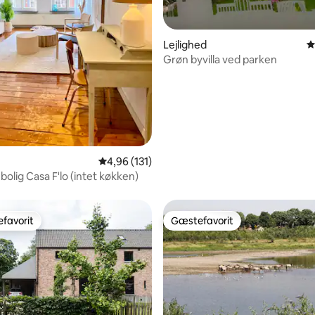
nitlig bedømmelse, 131 omtaler
Lejlighed
4
Grøn byvilla ved parken
4,96 ud af 5 i gennemsnitlig bedømmelse, 13
4,96 (131)
olig Casa F'lo (intet køkken)
favorit
Gæstefavorit
gæstefavorit
Gæstefavorit