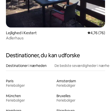
Lejlighed i Kestert
4,76 ud af 5 
4,76 (76)
Adlerhaus
Destinationer, du kan udforske
Destinationer i nærheden
De bedste seværdigheder i nærhe
Paris
Amsterdam
Ferieboliger
Ferieboliger
München
Bruxelles
Ferieboliger
Ferieboliger
Hamborg
Strasbourg