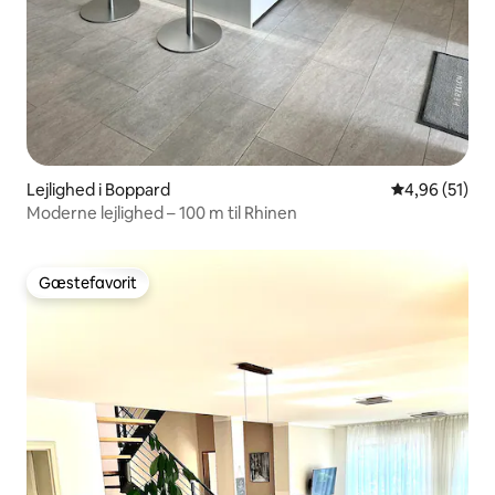
Lejlighed i Boppard
4,96 ud af 5 
4,96 (51)
Moderne lejlighed – 100 m til Rhinen
Gæstefavorit
Gæstefavorit