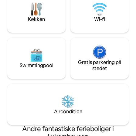
udgangspunkt for udflugter – 2
Nintendo Switch, N
soveværelser med kingsize-
bordfodbold, bordt
dobbeltsenge + sovesofa
Køkken
Wi-fi
Gratis parkering på
Swimmingpool
stedet
Aircondition
Andre fantastiske ferieboliger i