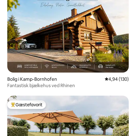
Bolig i Kamp-Bornhofen
4,94 ud af 5 i
4,94 (130)
Fantastisk bjælkehus ved Rhinen
Gæstefavorit
Bedste gæstefavorit