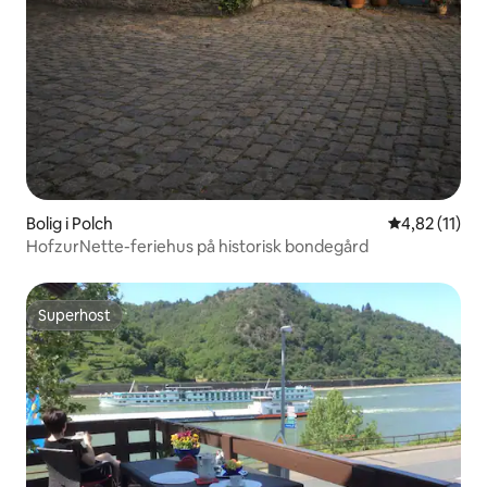
Bolig i Polch
4,82 ud af 5
4,82 (11)
HofzurNette-feriehus på historisk bondegård
Superhost
Superhost