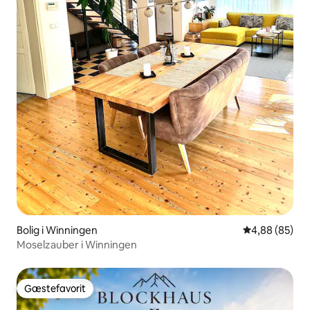
Bolig i Winningen
4,88 ud af 5 
4,88 (85)
Moselzauber i Winningen
Gæstefavorit
Gæstefavorit