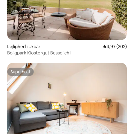
Lejlighed i Urbar
4,97 ud af 5 i
4,97 (202)
Boligpark Klostergut Besselich I
Superhost
Superhost