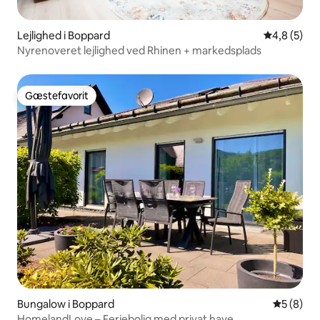
Lejlighed i Boppard
4,8 ud af 5
4,8 (5)
Nyrenoveret lejlighed ved Rhinen + markedsplads
Gæstefavorit
Gæstefavorit
Bungalow i Boppard
5 ud af 5
5 (8)
HomelandLove – Feriebolig med privat have