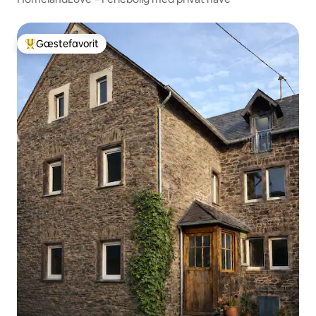
Gæstefavorit
Bedste gæstefavorit