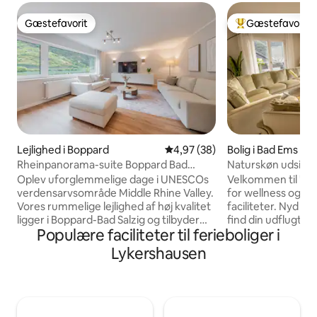
Gæstefavorit
Gæstefavorit
Gæstefavorit
Bedste gæstefavo
Lejlighed i Boppard
4,97 ud af 5 i gennemsnitlig b
4,97 (38)
Bolig i Bad Ems
Rheinpanorama-suite Boppard Bad
Naturskøn udsigt, 
Salzig am Rhein
fitnesscenter
Oplev uforglemmelige dage i UNESCOs
Velkommen til "Ha
verdensarvsområde Middle Rhine Valley.
for wellness og 
Vores rummelige lejlighed af høj kvalitet
faciliteter. Nyd d
ligger i Boppard-Bad Salzig og tilbyder
find din udflugt til
Populære faciliteter til ferieboliger i
dig en direkte, uhindret udsigt over
af i vores officielt
Rhinen – det absolutte højdepunkt ved
stjernede feriehus
Lykershausen
denne bolig. Et hurtigt overblik over
1964 af vores bed
højdepunkter: - Direkte udsigt over
grundigt renoveret
Rhinen - Stor balkon med hyggelig
Højdepunkterne er:
opholdsstue - Faciliteter af høj kvalitet -
fitnessrum, gasgril
Åbn stuen og spiseområdet – Ideelt
og spiltilbud (smar