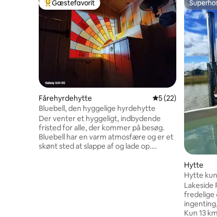
Gæstefavorit
Superho
Bedste gæstefavorit
Superho
Fårehyrdehytte
5 ud af 5 i gennem
5 (22)
Bluebell, den hyggelige hyrdehytte
Der venter et hyggeligt, indbydende
fristed for alle, der kommer på besøg.
Bluebell har en varm atmosfære og er et
skønt sted at slappe af og lade op.
Opmærksomheden på detaljer er
fremragende. Med et moderne
Hytte
badeværelse med bruser og alle de
Hytte ku
basisting, du måtte have brug for under
boblebad
Lakeside F
dit ophold, plus gratis te, kaffe, mælk,
fredelige
varm chokolade og brændetræ. Hytten
ingenting,
er isoleret, selvforsynende og har en
Kun 13 km