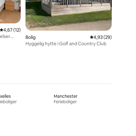
4,67 ud af 5 i gennemsnitlig bedømmelse, 12 omtaler
4,67 (12)
elser
2 omtaler
Bolig
4,93 ud af 5 i gennem
4,93 (29)
Hyggelig hytte i Golf and Country Club
xelles
Manchester
ieboliger
Ferieboliger