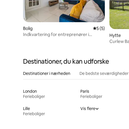
Bolig
5 ud af 5 i genne
5 (5)
Indkvartering for entreprenører i
Hytte
Peterborough | Forretning
Curlew B
Destinationer, du kan udforske
Destinationer i nærheden
De bedste seværdigheder
London
Paris
Ferieboliger
Ferieboliger
Lille
Vis flere
Ferieboliger