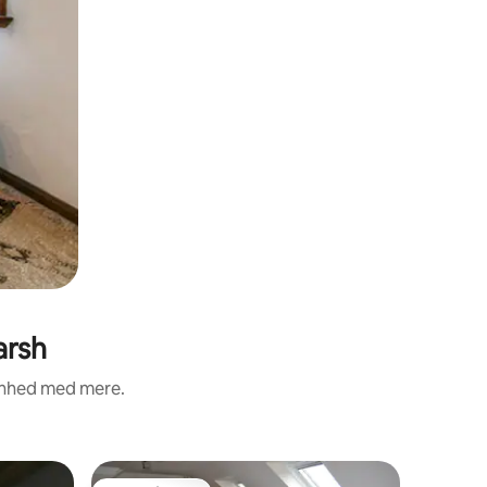
arsh
renhed med mere.
Lejlighed