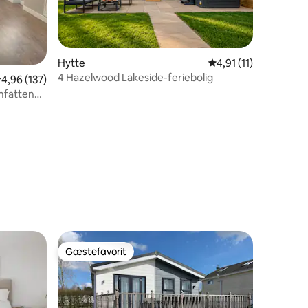
Hytte
4,91 ud af 5 i genne
4,91 (11)
4 Hazelwood Lakeside-feriebolig
7 omtaler
,96 ud af 5 i gennemsnitlig bedømmelse, 137 omtaler
4,96 (137)
omfattende
Gæstefavorit
Gæstefavorit