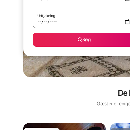
Udtjekning
Søg
De 
Gæster er enige