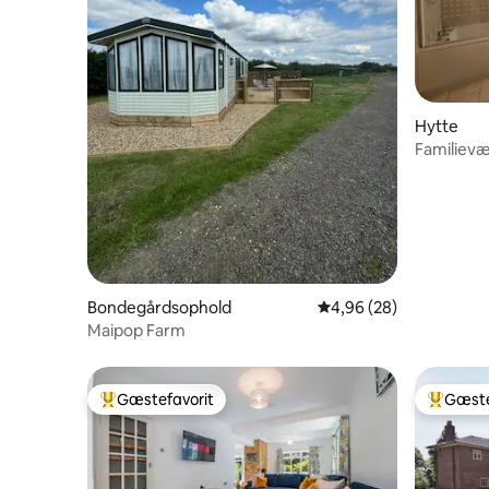
Hytte
Familiev
på The M
Bondegårdsophold
4,96 ud af 5 i gennem
4,96 (28)
Maipop Farm
Gæstefavorit
Gæste
Bedste gæstefavorit
Bedste 