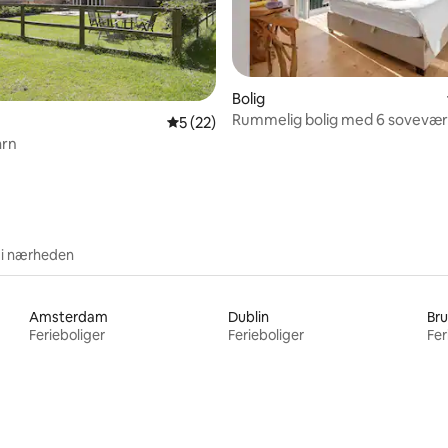
msnitlig bedømmelse, 5 omtaler
Bolig
Rummelig bolig med 6 sovevær
5 ud af 5 i gennemsnitlig bedømmelse, 2
5 (22)
omgivet af natur
arn
 i nærheden
Amsterdam
Dublin
Bru
Ferieboliger
Ferieboliger
Fer