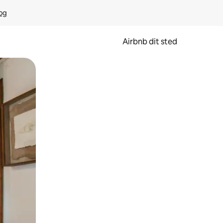
rog
Airbnb dit sted