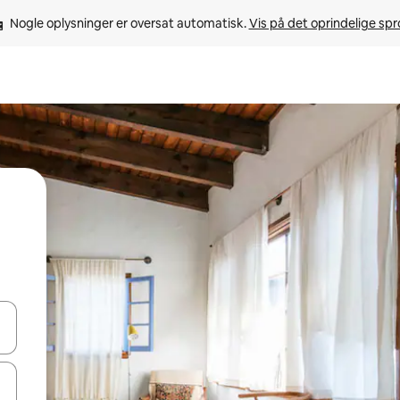
Nogle oplysninger er oversat automatisk. 
Vis på det oprindelige sp
 med piletasterne op og ned eller se mere ved at trykke eller stryge.