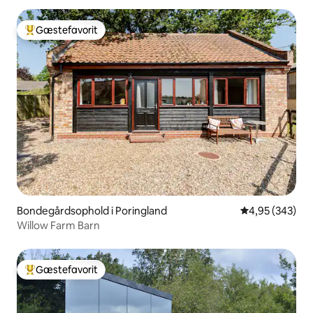
Gæstefavorit
Bedste gæstefavorit
Bondegårdsophold i Poringland
4,95 ud af 5 i
4,95 (343)
Willow Farm Barn
Gæstefavorit
Bedste gæstefavorit