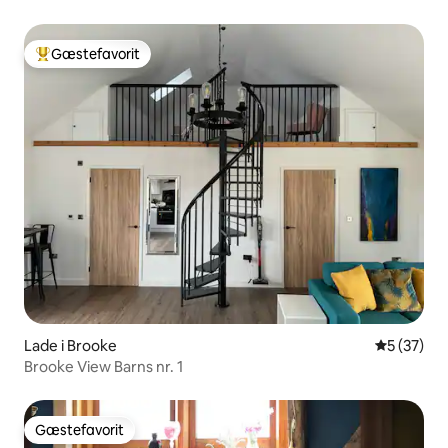
og vand
Gæstefavorit
Bedste gæstefavorit
Lade i Brooke
5 ud af 5 
5 (37)
Brooke View Barns nr. 1
Gæstefavorit
Gæstefavorit