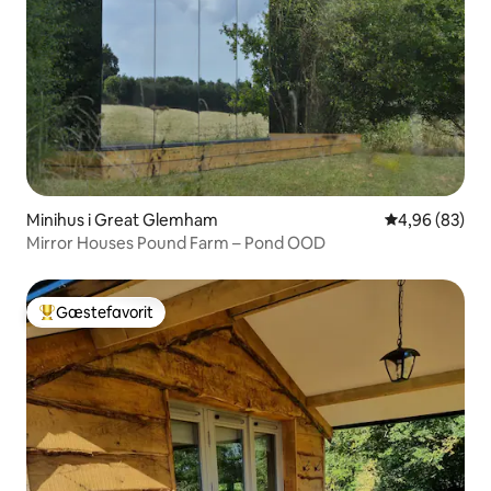
Minihus i Great Glemham
4,96 ud af 5 
4,96 (83)
Mirror Houses Pound Farm – Pond OOD
Gæstefavorit
Bedste gæstefavorit