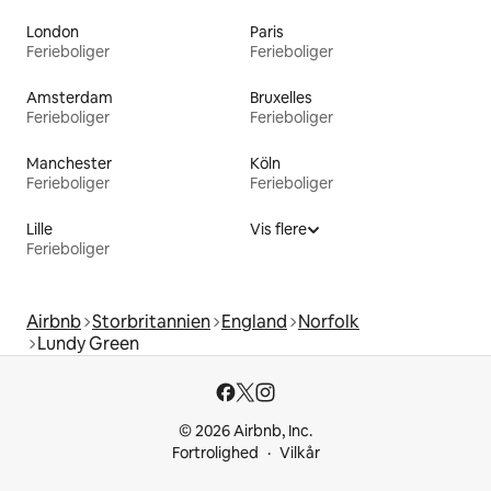
London
Paris
Ferieboliger
Ferieboliger
Amsterdam
Bruxelles
Ferieboliger
Ferieboliger
Manchester
Köln
Ferieboliger
Ferieboliger
Lille
Vis flere
Ferieboliger
Airbnb
Storbritannien
England
Norfolk
Lundy Green
© 2026 Airbnb, Inc.
Fortrolighed
Vilkår