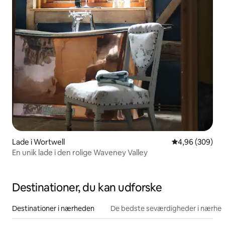
Lade i Wortwell
4,96 ud af 5 i
4,96 (309)
En unik lade i den rolige Waveney Valley
Destinationer, du kan udforske
Destinationer i nærheden
De bedste seværdigheder i nærhe