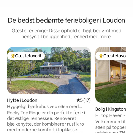
De bedst bedømte ferieboliger i Loudon
Gæster er enige: Disse ophold er højt bedømt med
hensyn til beliggenhed, renhed med mere.
Gæstefavorit
Gæstefavorit
Bedste gæstefavorit
Bedste gæstefavo
Hytte i Loudon
5 ud af 5 i gennemsnitlig 
5 (17)
Hyggeligt bjælkehus ved søen med
Bolig i Kingston
anløbsbro
Rocky Top Ridge er din perfekte ferie i
Hilltop Haven - Pri
det østlige Tennessee. Renoveret
Velkommen til Hil
bjælkehytte, der kombinerer rustik ro
søen på toppen af
med moderne komfort i topklasse.
udsigt over TN Riv