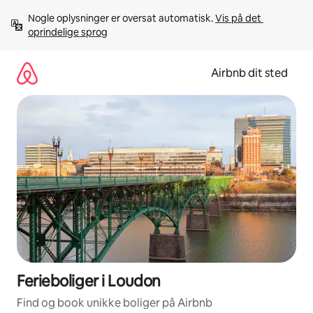
Gå
Nogle oplysninger er oversat automatisk. 
Vis på det 
videre
oprindelige sprog
til
indhold
Airbnb dit sted
Ferieboliger i Loudon
Find og book unikke boliger på Airbnb