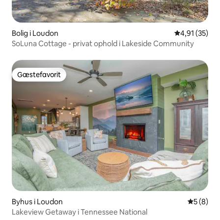
Bolig i Loudon
4,91 ud af 5 
4,91 (35)
SoLuna Cottage - privat ophold i Lakeside Community
Gæstefavorit
Gæstefavorit
Byhus i Loudon
5 ud af 5
5 (8)
Lakeview Getaway i Tennessee National