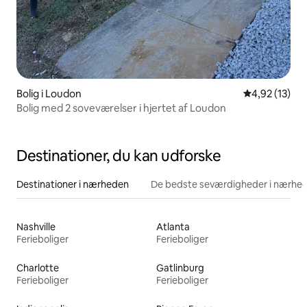
Bolig i Loudon
4,92 ud af 5 
4,92 (13)
Bolig med 2 soveværelser i hjertet af Loudon
Destinationer, du kan udforske
Destinationer i nærheden
De bedste seværdigheder i nærhe
Nashville
Atlanta
Ferieboliger
Ferieboliger
Charlotte
Gatlinburg
Ferieboliger
Ferieboliger