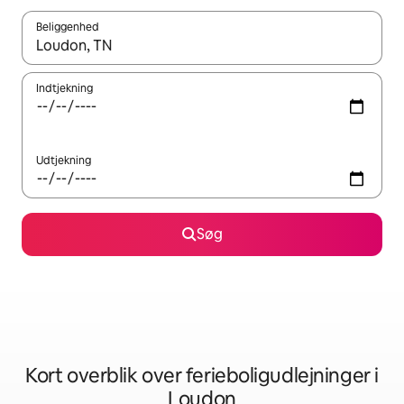
Beliggenhed
Når resultaterne er tilgængelige, skal du navigere med piletaste
Indtjekning
Udtjekning
Søg
Kort overblik over ferieboligudlejninger i
Loudon