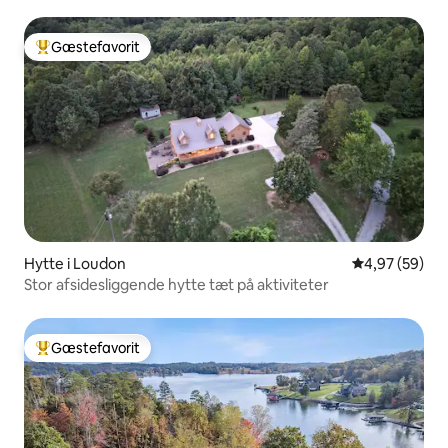
Gæstefavorit
Bedste gæstefavorit
Hytte i Loudon
4,97 ud af 5 
4,97 (59)
Stor afsidesliggende hytte tæt på aktiviteter
Gæstefavorit
Bedste gæstefavorit