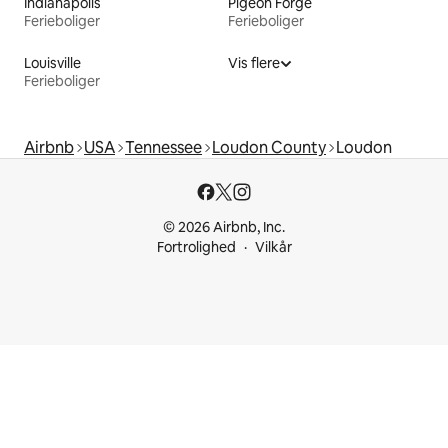
Indianapolis
Pigeon Forge
Ferieboliger
Ferieboliger
Louisville
Vis flere
Ferieboliger
Airbnb
USA
Tennessee
Loudon County
Loudon
© 2026 Airbnb, Inc.
Fortrolighed
Vilkår