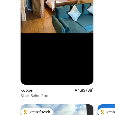
Kuppel
4,89 ud af 5 i gennems
4,89 (88)
Black Beinn Pod
Gæstefavorit
Gæste
Bedste gæstefavorit
Bedste 