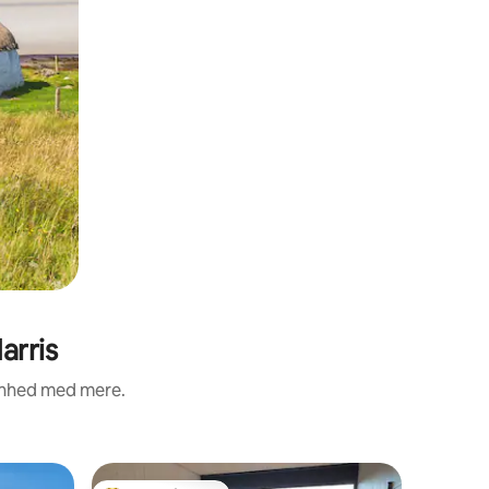
arris
renhed med mere.
Hytte