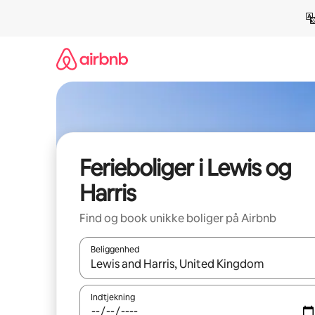
Gå
videre
til
indhold
Ferieboliger i Lewis og
Harris
Find og book unikke boliger på Airbnb
Beliggenhed
Når resultaterne er tilgængelige, skal du navigere
Indtjekning