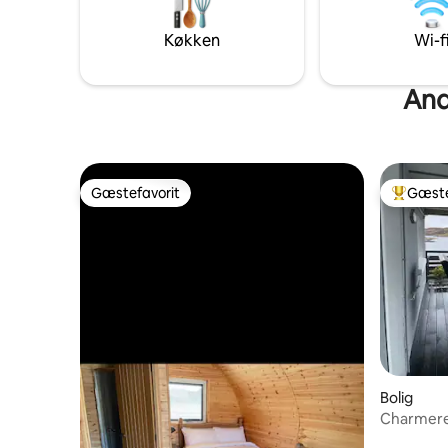
er genne
med siddepladser og bålplads til
afslappende aftener. Pod'en ligger for
Køkken
Wi-f
enden af en stille landsby.
Andr
Gæstefavorit
Gæste
Gæstefavorit
Bedste 
Bolig
Charmere