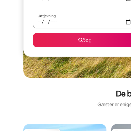
Udtjekning
Søg
De b
Gæster er enige