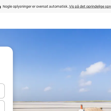
Nogle oplysninger er oversat automatisk. 
Vis på det oprindelige sp
 med piletasterne op og ned eller se mere ved at trykke eller stryge.