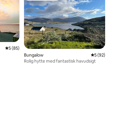
5 ud af 5 i gennemsnitlig bedømmelse, 85 omtaler
5 (85)
Bungalow
5 ud af 5 i gennem
5 (92)
Rolig hytte med fantastisk havudsigt
9 omtaler