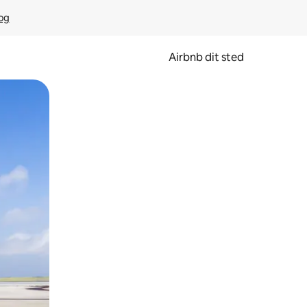
rog
Airbnb dit sted