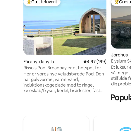
Gæstefavorit
Gæste
Bedste gæstefavorit
Bedste 
Jordhus
Elysium Sk
Fårehyrdehytte
4,97 ud af 5 i gennems
4,97 (199)
Et luksuriøs
Risso's Pod. Broadbay er et hotspot for
så meget 
babydelfiner.
Her er vores nye veludstyrede Pod. Den
stilfulde feriebolig.
har gulvvarme, varmt vand,
dig probl
induktionskogeplade med to ringe,
panorama
køleskab/fryser, kedel, brødrister, fast
Rona og Raasay. Tæt
Populæ
dobbeltseng og sovesofa. For din
landskabe
komfort har den toilet, håndvask og
The Quiraing 
bruser. Også WiFi, alexa, tv/dvd, amazon
vandrere,
fire stick (netflix/børne-tv osv.). Den er
solorejsen
meget behagelig og hyggelig med
Sovevære
superblødt, dunet fleece sengetøj og en
biograf, 
dyne i ren uld. Der er også et grillområde