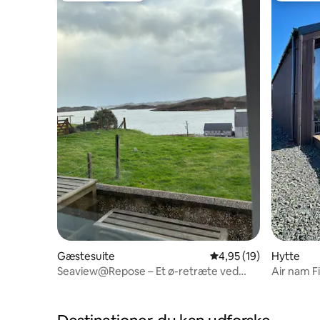
Gæstesuite
4,95 ud af 5 i gennem
4,95 (19)
Hytte
Seaview@Repose – Et ø-retræte ved
Air nam F
havet