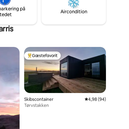
tekøkken, luksuriøs kingsize-seng og
parkering på
komplet badeværelse.
Aircondition
tedet
arris
Gæstefavorit
Bedste gæstefavorit
Skibscontainer
4,98 ud af 5 i gennem
4,98 (94)
Tørvstakken
7 omtaler