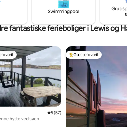
ophold.
mført et gennemtænkt design.
Gratis 
i
Swimmingpool
s
e fantastiske ferieboliger i Lewis og H
favorit
Gæstefavorit
gæstefavorit
Bedste gæstefavorit
5 ud af 5 i gennemsnitlig bedømmelse, 5
5 (57)
nde hytte ved søen