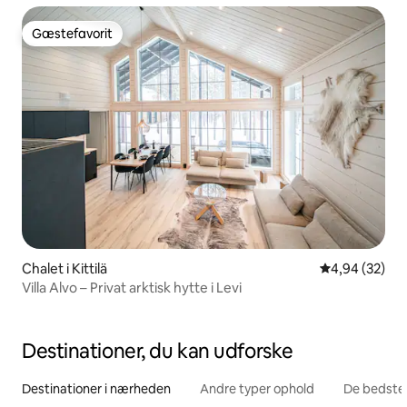
Gæstefavorit
Gæstefavorit
Chalet i Kittilä
4,94 ud af 5 
4,94 (32)
Villa Alvo – Privat arktisk hytte i Levi
Destinationer, du kan udforske
Destinationer i nærheden
Andre typer ophold
De bedste