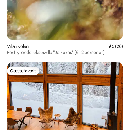
Villa i Kolari
5 ud af 5 
5 (26)
Fortryllende luksusvilla "Joikukas" (6+2 personer)
Gæstefavorit
Gæstefavorit