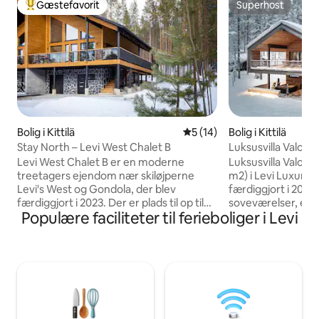
Gæstefavorit
Superhost
Bedste gæstefavorit
Superhost
Bolig i Kittilä
5 ud af 5 i gennemsnitlig 
5 (14)
Bolig i Kittilä
Stay North – Levi West Chalet B
Luksusvilla Valo af H
Levi West Chalet B er en moderne
Luksusvilla Valo –
treetagers ejendom nær skiløjperne
m2) i Levi Luxury Vi
Levi's West og Gondola, der blev
færdiggjort i 2024 
færdiggjort i 2023. Der er plads til op til
soveværelser, et l
Populære faciliteter til ferieboliger i Levi
otte gæster i fem soveværelser, og der
spabad, hjemmebi
er et rummeligt opholdsområde med
stue med pejs og
panoramaer, der vender ud mod
Smarte faciliteter, 
skoven. Efter en dag på løjperne eller
elbiler og skiopbe
stierne kan gæsterne slappe af i saunaen
Kun 2 km fra Levi
med udsigt eller i det udendørs spabad.
Kittilä Lufthavn, e
En grill og en velplanlagt terrasse gør det
familier og gruppe
nemt at nyde måltider udenfor. Levis
og Lapland-oplevelser. Se