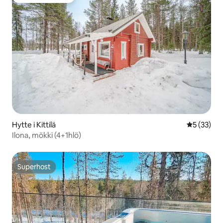
Bedste gæstefavorit
Hytte i Kittilä
5 ud af 5 
5 (33)
Ilona, mökki (4+1hlö)
Superhost
Superhost