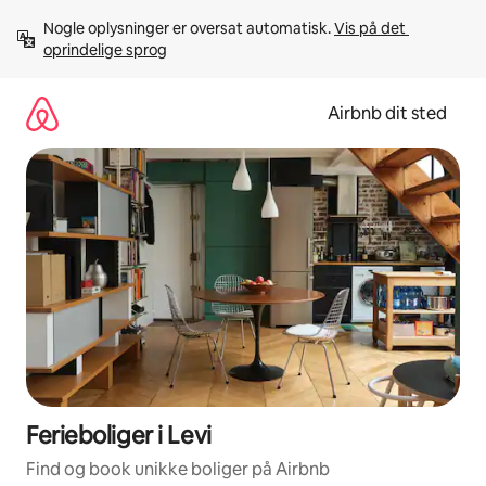
Gå
Nogle oplysninger er oversat automatisk. 
Vis på det 
videre
oprindelige sprog
til
indhold
Airbnb dit sted
Ferieboliger i Levi
Find og book unikke boliger på Airbnb