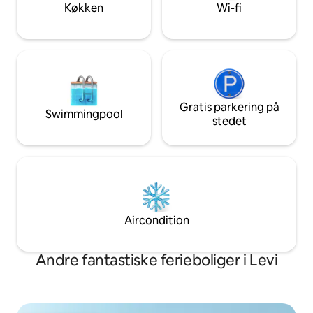
restauranter, skilifte og tjenester ligger
håndklæder og end
Køkken
Wi-fi
alle inden for en kort køretur.
inkluderet.
Gratis parkering på
Swimmingpool
stedet
Aircondition
Andre fantastiske ferieboliger i Levi