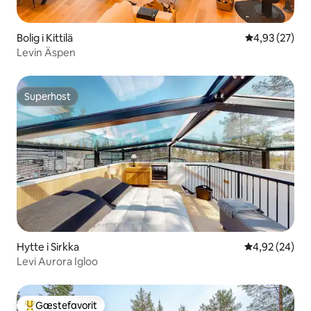
Bolig i Kittilä
4,93 ud af 5 
4,93 (27)
Levin Äspen
Superhost
Superhost
Hytte i Sirkka
4,92 ud af 5 
4,92 (24)
Levi Aurora Igloo
Gæstefavorit