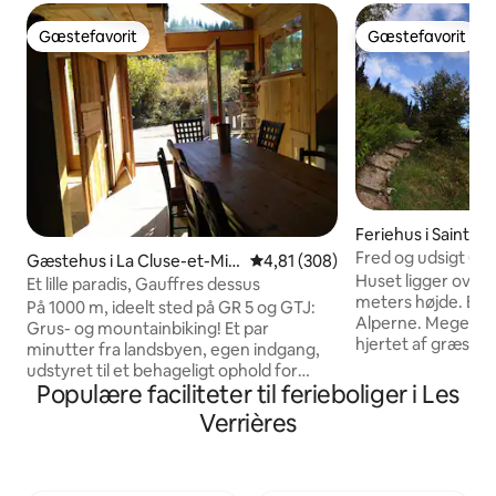
Gæstefavorit
Gæstefavorit
Gæstefavorit
Gæstefavorit
Feriehus i Sainte-
Fred og udsigt (i
Gæstehus i La Cluse-et-Mijo
4,81 ud af 5 i gennemsnitlig be
4,81 (308)
Helt hjem
Huset ligger over S
ux
Et lille paradis, Gauffres dessus
meters højde. En 
På 1000 m, ideelt sted på GR 5 og GTJ:
Alperne. Meget rol
Grus- og mountainbiking! Et par
hjertet af græsga
minutter fra landsbyen, egen indgang,
skoven. På vej til 
udstyret til et behageligt ophold for
Francigena. Om s
Populære faciliteter til ferieboliger i Les
familier eller vennegrupper. Køkkenet
til vandreture i 
åbner til stuen, tv-lounge, badeværelse,
Verrières
Chasseron, Val de
separat toilet. Et soveværelse med en
er den oplyste ba
140-seng i stueetagen, et andet på
Langrend og snesk
loftet (bemærk: sengestel på gulvet) og
Kæledyr er ikke til