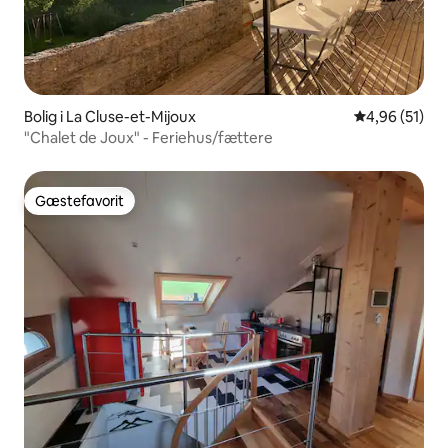
Bolig i La Cluse-et-Mijoux
4,96 ud af 5 
4,96 (51)
"Chalet de Joux" - Feriehus/fættere
Gæstefavorit
Gæstefavorit