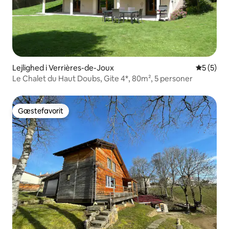
Lejlighed i Verrières-de-Joux
5 ud af 5
5 (5)
Le Chalet du Haut Doubs, Gite 4*, 80m², 5 personer
Gæstefavorit
Gæstefavorit