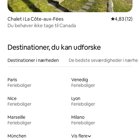
Chalet i La Côte-aux-Fées
4,83 ud af 5 
4,83 (12)
Du behøver ikke tage til Canada
Destinationer, du kan udforske
Destinationer i nærheden
De bedste seværdigheder i nærhe
Paris
Venedig
Ferieboliger
Ferieboliger
Nice
Lyon
Ferieboliger
Ferieboliger
Marseille
Milano
Ferieboliger
Ferieboliger
München
Vis flere