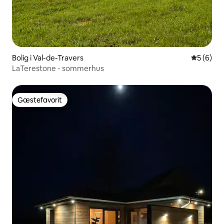
Bolig i Val-de-Travers
5 ud af 5
5 (6)
LaTerestone - sommerhus
Gæstefavorit
Gæstefavorit