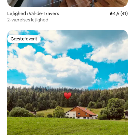
Lejlighed i Val-de-Travers
4,9 ud af 5 
4,9 (41)
2-værelses lejlighed
Gæstefavorit
Gæstefavorit