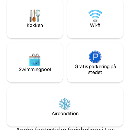
en sovesal på loftet med 4 eller 5
dig og opfylde alle
madraser 90 på gulvet! Bjerghyttetype.
behageligt ophold
Lagner og sengetøj, vaskemaskine,
tørretumbler, strygning, grill.
Køkken
Wi-fi
Gratis parkering på
Swimmingpool
stedet
Aircondition