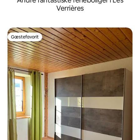
Andre fantastiske ferieboliger i Les
Verrières
Gæstefavorit
Gæstefavorit