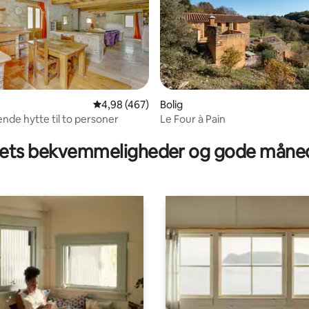
4,98 ud af 5 i gennemsnitlig bedømmelse, 46
4,98 (467)
Bolig
de hytte til to personer
Le Four à Pain
nitlig bedømmelse, 183 omtaler
ts bekvemmeligheder og gode måned