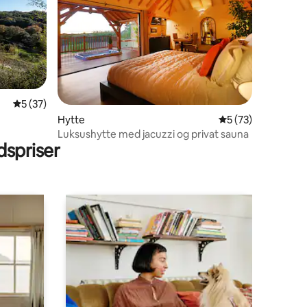
7 omtaler
5 ud af 5 i gennemsnitlig bedømmelse, 37 omtaler
5 (37)
Hytte
5 ud af 5 i gennem
5 (73)
Luksushytte med jacuzzi og privat sauna
spriser