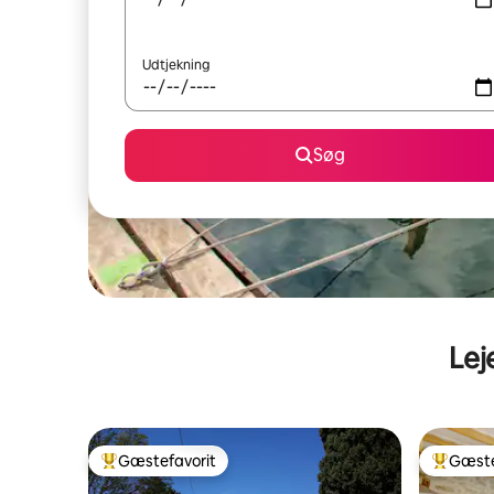
Udtjekning
Søg
Lej
Gæstefavorit
Gæste
Bedste gæstefavorit
Bedste 