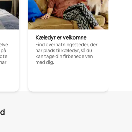
Kæledyr er velkomne
elve
Find overnatningssteder, der
 på
har plads til kæledyr, så du
ldte
kan tage din firbenede ven
har
med dig.
ld