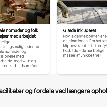
tale nomader og folk
Glæde inkluderet
rejser med arbejdet
Nogle gange boligen er s
destinationen. Fra hytter
gelige
klippeskrænter til fredfy
atningsmuligheder for
husbåde – de her boliger 
ale nomader og
masser af unikke træk.
ssionelle med
arbejde, med wi-fi og
kerede arbejdsområder.
aciliteter og fordele ved længere opho