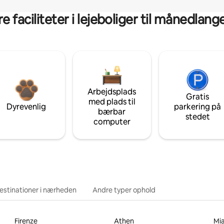
 faciliteter i lejeboliger til månedlan
Arbejdsplads
Gratis
med plads til
Dyrevenlig
parkering på
bærbar
stedet
computer
estinationer i nærheden
Andre typer ophold
Firenze
Athen
Mi