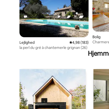
Bolig
Charmeren
Lejlighed
4,98 ud af 5 i gennems
4,98 (183)
la perl du gré à chantemerle grignan (26)
Hjemme