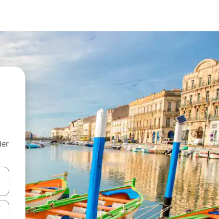
der
 med piletasterne op og ned eller se mere ved at trykke eller stryge.