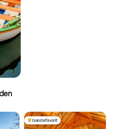
eden
Gæstefavorit
Bedste gæstefavorit