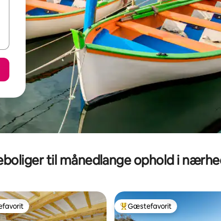
eboliger til månedlange ophold i nærh
favorit
Gæstefavorit
gæstefavorit
Bedste gæstefavorit