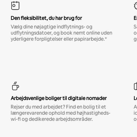
Den fleksibilitet, du har brug for
E
Vælg dine nøjagtige indflytnings- og
S
udflytningsdatoer, og book nemt online uden
o
yderligere forpligtelser eller papirarbejde.*
g
Arbejdsvenlige boliger til digitale nomader
L
Rejser du med arbejdet? Find en bolig til et
A
længerevarende ophold med højhastigheds-
i
wi-fi og dedikerede arbejdsområder.
o