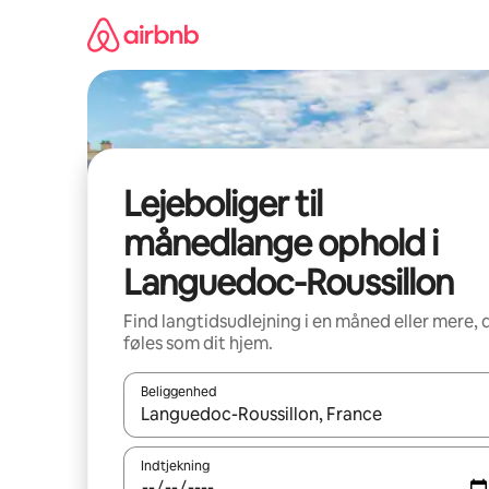
Gå
videre
til
indhold
Lejeboliger til
månedlange ophold i
Languedoc-Roussillon
Find langtidsudlejning i en måned eller mere, 
føles som dit hjem.
Beliggenhed
Når resultaterne er tilgængelige, skal du navigere
Indtjekning